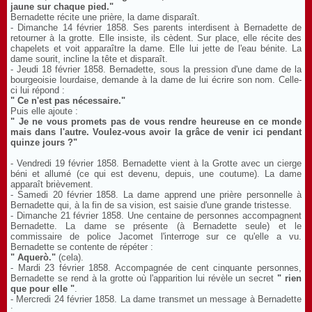
jaune sur chaque pied."
Bernadette récite une prière, la dame disparaît.
- Dimanche 14 février 1858. Ses parents interdisent à Bernadette de
retourner à la grotte. Elle insiste, ils cèdent. Sur place, elle récite des
chapelets et voit apparaître la dame. Elle lui jette de l'eau bénite. La
dame sourit, incline la tête et disparaît.
- Jeudi 18 février 1858. Bernadette, sous la pression d'une dame de la
bourgeoisie lourdaise, demande à la dame de lui écrire son nom. Celle-
ci lui répond :
" Ce n'est pas nécessaire."
Puis elle ajoute :
" Je ne vous promets pas de vous rendre heureuse en ce monde
mais dans l'autre. Voulez-vous avoir la grâce de venir ici pendant
quinze jours ?"
- Vendredi 19 février 1858. Bernadette vient à la Grotte avec un cierge
béni et allumé (ce qui est devenu, depuis, une coutume). La dame
apparaît brièvement.
- Samedi 20 février 1858. La dame apprend une prière personnelle à
Bernadette qui, à la fin de sa vision, est saisie d'une grande tristesse.
- Dimanche 21 février 1858. Une centaine de personnes accompagnent
Bernadette. La dame se présente (à Bernadette seule) et le
commissaire de police Jacomet l'interroge sur ce qu'elle a vu.
Bernadette se contente de répéter :
" Aquerò."
(cela).
- Mardi 23 février 1858. Accompagnée de cent cinquante personnes,
Bernadette se rend à la grotte où l'apparition lui révèle un secret
" rien
que pour elle "
.
- Mercredi 24 février 1858. La dame transmet un message à Bernadette
: