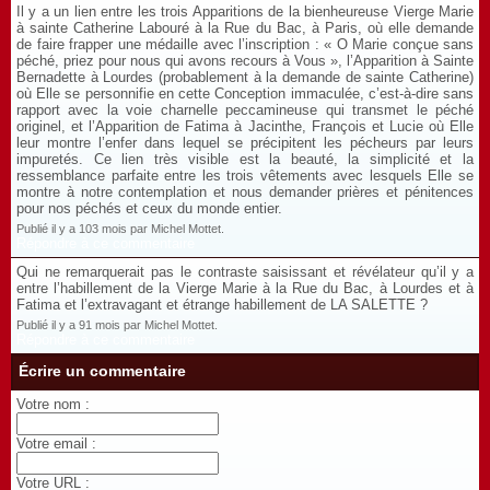
Il y a un lien entre les trois Apparitions de la bienheureuse Vierge Marie
à sainte Catherine Labouré à la Rue du Bac, à Paris, où elle demande
de faire frapper une médaille avec l’inscription : « O Marie conçue sans
péché, priez pour nous qui avons recours à Vous », l’Apparition à Sainte
Bernadette à Lourdes (probablement à la demande de sainte Catherine)
où Elle se personnifie en cette Conception immaculée, c’est-à-dire sans
rapport avec la voie charnelle peccamineuse qui transmet le péché
originel, et l’Apparition de Fatima à Jacinthe, François et Lucie où Elle
leur montre l’enfer dans lequel se précipitent les pécheurs par leurs
impuretés. Ce lien très visible est la beauté, la simplicité et la
ressemblance parfaite entre les trois vêtements avec lesquels Elle se
montre à notre contemplation et nous demander prières et pénitences
pour nos péchés et ceux du monde entier.
Publié il y a 103 mois par Michel Mottet.
Répondre à ce commentaire
Qui ne remarquerait pas le contraste saisissant et révélateur qu’il y a
entre l’habillement de la Vierge Marie à la Rue du Bac, à Lourdes et à
Fatima et l’extravagant et étrange habillement de LA SALETTE ?
Publié il y a 91 mois par Michel Mottet.
Répondre à ce commentaire
Écrire un commentaire
Votre nom :
Votre email :
Votre URL :