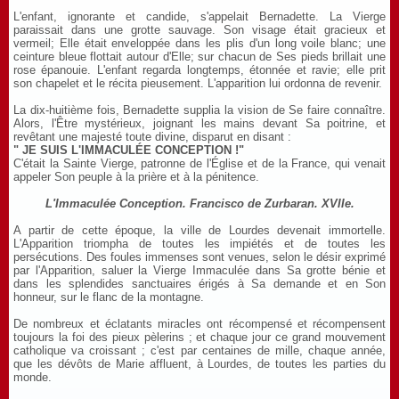
L'enfant, ignorante et candide, s'appelait Bernadette. La Vierge
paraissait dans une grotte sauvage. Son visage était gracieux et
vermeil; Elle était enveloppée dans les plis d'un long voile blanc; une
ceinture bleue flottait autour d'Elle; sur chacun de Ses pieds brillait une
rose épanouie. L'enfant regarda longtemps, étonnée et ravie; elle prit
son chapelet et le récita pieusement. L'apparition lui ordonna de revenir.
La dix-huitième fois, Bernadette supplia la vision de Se faire connaître.
Alors, l'Être mystérieux, joignant les mains devant Sa poitrine, et
revêtant une majesté toute divine, disparut en disant :
" JE SUIS L'IMMACULÉE CONCEPTION !"
C'était la Sainte Vierge, patronne de l'Église et de la France, qui venait
appeler Son peuple à la prière et à la pénitence.
L'Immaculée Conception. Francisco de Zurbaran. XVIIe.
A partir de cette époque, la ville de Lourdes devenait immortelle.
L'Apparition triompha de toutes les impiétés et de toutes les
persécutions. Des foules immenses sont venues, selon le désir exprimé
par l'Apparition, saluer la Vierge Immaculée dans Sa grotte bénie et
dans les splendides sanctuaires érigés à Sa demande et en Son
honneur, sur le flanc de la montagne.
De nombreux et éclatants miracles ont récompensé et récompensent
toujours la foi des pieux pèlerins ; et chaque jour ce grand mouvement
catholique va croissant ; c'est par centaines de mille, chaque année,
que les dévôts de Marie affluent, à Lourdes, de toutes les parties du
monde.