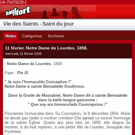
UA-75479228-1
Vie des Saints - Saint du jour
Notes
Catégories
Archives
11 février. Notre Dame de Lourdes. 1858.
mercredi, 11 février 2026
-
Notre Dame de Lourdes
. 1858.
Pape :
Pie IX
.
" Je suis l'Immaculée Conception !"
Notre Dame à sainte Bernadette Soubirous.
Dans la Grotte de Massabiel, Notre Dame dit à sainte Bernadette
dans la belle langue gasconne :
" Que soy era Immaculada Councepciou !"
Proclamée Immaculée dans Sa Conception, le 8 décembre 1854, Marie
ne devait pas tarder à montrer combien Elle agréait ce nouvel hommage
de la sainte Église. Quatre ans plus tard, en 1858, elle daigna Se
montrer, à dix-huit reprises, à une petite fille de Lourdes, bourgade des
Pyrénées.