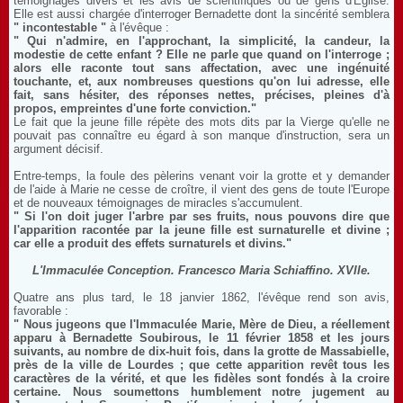
témoignages divers et les avis de scientifiques ou de gens d'Église.
Elle est aussi chargée d'interroger Bernadette dont la sincérité semblera
" incontestable "
à l'évêque :
" Qui n'admire, en l'approchant, la simplicité, la candeur, la
modestie de cette enfant ? Elle ne parle que quand on l'interroge ;
alors elle raconte tout sans affectation, avec une ingénuité
touchante, et, aux nombreuses questions qu'on lui adresse, elle
fait, sans hésiter, des réponses nettes, précises, pleines d'à
propos, empreintes d'une forte conviction."
Le fait que la jeune fille répète des mots dits par la Vierge qu'elle ne
pouvait pas connaître eu égard à son manque d'instruction, sera un
argument décisif.
Entre-temps, la foule des pèlerins venant voir la grotte et y demander
de l'aide à Marie ne cesse de croître, il vient des gens de toute l'Europe
et de nouveaux témoignages de miracles s'accumulent.
" Si l'on doit juger l'arbre par ses fruits, nous pouvons dire que
l'apparition racontée par la jeune fille est surnaturelle et divine ;
car elle a produit des effets surnaturels et divins."
L'Immaculée Conception. Francesco Maria Schiaffino. XVIIe.
Quatre ans plus tard, le 18 janvier 1862, l'évêque rend son avis,
favorable :
" Nous jugeons que l'Immaculée Marie, Mère de Dieu, a réellement
apparu à Bernadette Soubirous, le 11 février 1858 et les jours
suivants, au nombre de dix-huit fois, dans la grotte de Massabielle,
près de la ville de Lourdes ; que cette apparition revêt tous les
caractères de la vérité, et que les fidèles sont fondés à la croire
certaine. Nous soumettons humblement notre jugement au