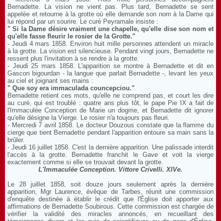
Bernadette. La vision ne vient pas. Plus tard, Bernadette se sent
appelée et retourne à la grotte où elle demande son nom à la Dame qui
lui répond par un sourire. Le curé Peyramale insiste :
" Si la Dame désire vraiment une chapelle, qu'elle dise son nom et
qu'elle fasse fleurir le rosier de la Grotte."
- Jeudi 4 mars 1858. Environ huit mille personnes attendent un miracle
à la grotte. La vision est silencieuse. Pendant vingt jours, Bernadette ne
ressent plus l'invitation à se rendre à la grotte.
- Jeudi 25 mars 1858. L'apparition se montre à Bernadette et dit en
Gascon bigourdan - la langue que parlait Bernadette -, levant les yeux
au ciel et joignant ses mains :
" Que soy era immaculada councepciou."
Bernadette retient ces mots, qu'elle ne comprend pas, et court les dire
au curé, qui est troublé : quatre ans plus tôt, le pape Pie IX a fait de
l'Immaculée Conception de Marie un dogme, et Bernadette dit ignorer
qu'elle désigne la Vierge. Le rosier n'a toujours pas fleuri.
- Mercredi 7 avril 1858. Le docteur Douzous constate que la flamme du
cierge que tient Bernadette pendant l'apparition entoure sa main sans la
brûler.
- Jeudi 16 juillet 1858. C'est la dernière apparition. Une palissade interdit
l'accès à la grotte. Bernadette franchit le Gave et voit la vierge
exactement comme si elle se trouvait devant la grotte.
L'Immaculée Conception. Vittore Crivelli. XIVe.
Le 28 juillet 1858, soit douze jours seulement après la dernière
apparition, Mgr Laurence, évêque de Tarbes, réunit une commission
d'enquête destinée à établir le crédit que l'Église doit apporter aux
affirmations de Bernadette Soubirous. Cette commission est chargée de
vérifier la validité des miracles annoncés, en recueillant des