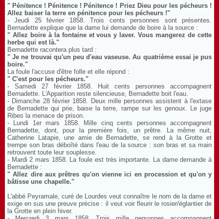
" Pénitence ! Pénitence ! Pénitence ! Priez Dieu pour les pécheurs !
Allez baiser la terre en pénitence pour les pécheurs !"
- Jeudi 25 février 1858. Trois cents personnes sont présentes.
Bernadette explique que la dame lui demande de boire à la source :
" Allez boire à la fontaine et vous y laver. Vous mangerez de cette
herbe qui est là."
Bernadette racontera plus tard :
" Je ne trouvai qu'un peu d'eau vaseuse. Au quatrième essai je pus
boire."
La foule l'accuse d'être folle et elle répond :
" C'est pour les pécheurs."
- Samedi 27 février 1858. Huit cents personnes accompagnent
Bernadette. L'Apparition reste silencieuse, Bernadette boit l'eau.
- Dimanche 28 février 1858. Deux mille personnes assistent à l'extase
de Bernadette qui prie, baise la terre, rampe sur les genoux. Le juge
Ribes la menace de prison.
- Lundi 1er mars 1858. Mille cinq cents personnes accompagnent
Bernadette, dont, pour la première fois, un prêtre. La même nuit,
Catherine Latapie, une amie de Bernadette, se rend à la Grotte et
trempe son bras déboîté dans l'eau de la source : son bras et sa main
retrouvent toute leur souplesse.
- Mardi 2 mars 1858. La foule est très importante. La dame demande à
Bernadette :
" Allez dire aux prêtres qu'on vienne ici en procession et qu'on y
bâtisse une chapelle."
L'abbé Peyramale, curé de Lourdes veut connaître le nom de la dame et
exige en sus une preuve précise : il veut voir fleurir le rosier/églantier de
la Grotte en plein hiver.
- Mercredi 3 mars 1858. Trois mille personnes accompagnent