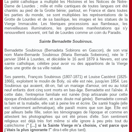
La piété catholique a multiplié les Histoires et les Notices de Notre-
Dame de Lourdes ; mille et mille cantiques de toutes langues ont été
chantés au pied de la Grotte bénie; partout, en France et dans toutes
les parties du monde, se sont multipliées les représentations de la
Grotte de Lourdes et de sa basilique, les images et les statues de la
Vierge Immaculée. Les féeriques processions aux flambeaux, les
merveilleuses illuminations, les grandioses manifestations qui s'y
renouvellent souvent, ont fait de Lourdes comme un coin du Paradis.
Sainte Bernadette Soubirous.
Bernadette Soubirous (Bernadeta Sobirons en Gascon), de son vrai
nom Marie-Bernarde Soubiroux (Maria Bernada Sobeirons), née le 7
janvier 1844 à Lourdes, et décédée le 16 avril 1879 à Nevers, est une
sainte catholique, célèbre pour avoir vu des apparitions de la Vierge
dans une grotte de sa ville natale.
Ses parents, François Soubirous (1807-1871) et Louise Castérot (1825-
1866), exploitent le moulin de Boly, où elle est née, jusqu'en 1854. Les
Soubirous qui avaient, dit-on, fait un mariage d'amour, ont eu au total
neuf enfants dont cinq sont morts en bas-âge. Bernadette est l'aînée. À
cette date, l'entreprise familiale est ruinée (trop artisanale pour cette
époque d'industrialisation, et sans doute mal gérée). Bernadette connaît
la faim et la maladie, elle sait à peine lire et écrire. De santé fragile (elle
est notamment asthmatique), elle paraît moins que son âge. Elle est
par ailleurs belle fille, selon les témoignages de l'époque et comme en
attestent les photographies qui ont été prises d'elle. Son sentiment
religieux est déjà très fort même si elle ignore à peu près tout du
catéchisme (
" [...] si la Sainte Vierge m’a choisie, c’est parce que
j’étais la plus ignorante !"
dira-t-elle plus tard).