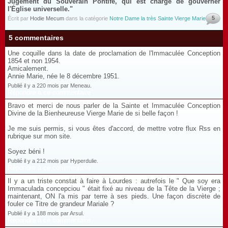
Jugement du Souverain Pontife, qui est chargé de gouverner
l'Église universelle."
5
Écrit par
Hodie Mecum
dans la catégorie
Notre Dame la très Sainte Vierge Marie
5 commentaires
Une coquille dans la date de proclamation de l'Immaculée Conception
1854 et non 1954.
Amicalement.
Annie Marie, née le 8 décembre 1951.
Publié il y a 220 mois par Meneau.
Répondre à ce commentaire
Bravo et merci de nous parler de la Sainte et Immaculée Conception
Divine de la Bienheureuse Vierge Marie de si belle façon !
Je me suis permis, si vous êtes d'accord, de mettre votre flux Rss en
rubrique sur mon site.
Soyez béni !
Publié il y a 212 mois par Hyperdulie.
Répondre à ce commentaire
Il y a un triste constat à faire à Lourdes : autrefois le " Que soy era
Immaculada concepciou " était fixé au niveau de la Tête de la Vierge ;
maintenant, ON l'a mis par terre à ses pieds. Une façon discrète de
fouler ce Titre de grandeur Mariale ?
Publié il y a 188 mois par Arsul.
Répondre à ce commentaire