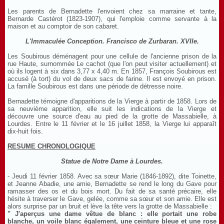
Les parents de Bernadette l'envoient chez sa marraine et tante,
Bernarde Castérot (1823-1907), qui l'emploie comme servante à la
maison et au comptoir de son cabaret.
L'Immaculée Conception. Francisco de Zurbaran. XVIIe.
Les Soubirous déménagent pour une cellule de l'ancienne prison de la
rue Haute, surnommée Le cachot (que l'on peut visiter actuellement) et
où ils logent à six dans 3,77 x 4,40 m. En 1857, François Soubirous est
accusé (à tort) du vol de deux sacs de farine. Il est envoyé en prison.
La famille Soubirous est dans une période de détresse noire.
Bernadette témoigne d'apparitions de la Vierge à partir de 1858. Lors de
sa neuvième apparition, elle suit les indications de la Vierge et
découvre une source d'eau au pied de la grotte de Massabielle, à
Lourdes. Entre le 11 février et le 16 juillet 1858, la Vierge lui apparaît
dix-huit fois.
RESUME CHRONOLOGIQUE
Statue de Notre Dame à Lourdes.
- Jeudi 11 février 1858. Avec sa sœur Marie (1846-1892), dite Toinette,
et Jeanne Abadie, une amie, Bernadette se rend le long du Gave pour
ramasser des os et du bois mort. Du fait de sa santé précaire, elle
hésite à traverser le Gave, gelée, comme sa sœur et son amie. Elle est
alors surprise par un bruit et lève la tête vers la grotte de Massabielle :
" J'aperçus une dame vêtue de blanc : elle portait une robe
blanche, un voile blanc également, une ceinture bleue et une rose