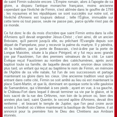
de saint Firmin subsiste encore. L'Empire romain, alors à l'apogée de sa
gloire, a disparu l'antique monarchie française, moins ancienne
cependant que l'évêché de Firmin, s'est abîmée dans le gouffre de 1793
; les royaumes et les républiques se sont succédés sur notre sol, et
l'évêché d'Amiens est toujours debout ; telle l’Église, immuable sur
cette terre où tout passe, seule ne passe pas, parce qu'elle n'est pas de
ce monde.
Ce fut donc le dix du mois d'octobre que saint Firmin entra dans la ville
d'Amiens qu'il devait engendrer Jésus-Christ ; c'est ainsi, dit un ancien
Bréviaire, qu'il parvint jusqu'à elle, eu prêchant l'Evangile depuis son
départ de Pampelune, pour y recevoir la palme du martyre. Il y pénétra,
dit la tradition, par la porte de Beauvais, c'est-à-dire par la porte de
Longue Maisière, située à la place Périgord, et y fut reçu avec grande
joie par Faustinien, l'un des premiers sénateurs de la cité. Le saint
Évêque reçut Faustinien au nombre des catéchumènes, après avoir
baptisé toute sa famille, de laquelle devait sortir, environ deux siècles
plus tard, un enfant qui reçut au baptême le nom de Firmin, en mémoire
de l'Apôtre de sa ville natale, fut l'un de ses successeurs et partage
maintenant sa gloire dans les cieux. Une ancienne tradition veut qu'en
entrant dans cette cité, Firmin se soit arrêté au lieu où est maintenant la
place Saint-Martin, et que là, dominant en quoique sorte la ville gauloise
de Samarobrive, qui s'étendait à ses pieds ; ayant en vue, à sa gauche,
le Château-Fort dans lequel il devait terminer sa vie par le glaive, et le
bois sacré de la rue des Orfèvres, non loin de la prison où, bien des
années plus tard, saint Quentin, le second apôtre d'Amiens, devait être
renfermé ; et bravant le temple de Jupiter, que l'on peut croire avoir
existé à l'endroit où s'élève maintenant la basilique de Notre-Dame, il ait
annoncé pour la première fois le Dieu des Chrétiens aux Ambiani
étonnés.