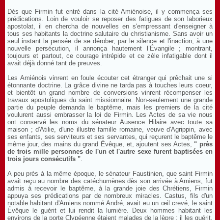
Dès que Firmin fut entré dans la cité Amiénoise, il y commença ses
prédications. Loin de vouloir se reposer des fatigues de son laborieux
apostolat, il en chercha de nouvelles en s'empressant d'enseigner à
tous ses habitants la doctrine salutaire du christianisme. Sans avoir un
seul instant la pensée de se dérober, par le silence et l'inaction, à une
nouvelle persécution, il annonça hautement l’Évangile ; montrant,
toujours et partout, ce courage intrépide et ce zèle infatigable dont il
avait déjà donné tant de preuves.
Les Amiénois vinrent en foule écouter cet étranger qui prêchait une si
étonnante doctrine. La grâce divine ne tarda pas à touches leurs coeur,
et bientôt un grand nombre de conversions vinrent récompenser les
travaux apostoliques du saint missionnaire. Non-seulement une grande
partie du peuple demanda le baptême, mais les premiers de la cité
voulurent aussi embrasser la loi de Firmin. Les Actes de sa vie nous
ont conservé les noms du sénateur Ausence Hilaire avec toute sa
maison ; d'Atilie, d'une illustre famille romaine, veuve d'Agrippin, avec
ses enfants, ses serviteurs et ses servantes, qui reçurent le baptême le
même jour, des mains du grand Évêque, et, ajoutent ses Actes,
" près
de trois mille personnes de l'un et l'autre sexe furent baptisées en
trois jours consécutifs "
.
A peu près à la même époque, le sénateur Faustinien, que saint Firmin
avait reçu au nombre des catéchumènes dès son arrivée à Amiens, fut
admis à recevoir le baptême, à la grande joie des Chrétiens, Firmin
appuya ses prédications par de nombreux miracles. Castus, fils d'un
notable habitant d'Amiens nommé André, avait eu un œil crevé, le saint
Évêque le guérit et lui rendit la lumière. Deux hommes habitant les
environs de la porte Clypéenne étaient malades de la lèpre ; il les guérit.