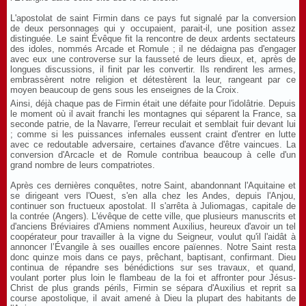
L'apostolat de saint Firmin dans ce pays fut signalé par la conversion
de deux personnages qui y occupaient, parait-il, une position assez
distinguée. Le saint Évêque fit la rencontre de deux ardents sectateurs
des idoles, nommés Arcade et Romule ; il ne dédaigna pas d'engager
avec eux une controverse sur la fausseté de leurs dieux, et, après de
longues discussions, il finit par les convertir. Ils rendirent les armes,
embrassèrent notre religion et détestèrent la leur, rangeant par ce
moyen beaucoup de gens sous les enseignes de la Croix.
Ainsi, déjà chaque pas de Firmin était une défaite pour l'idolâtrie. Depuis
le moment où il avait franchi les montagnes qui séparent la France, sa
seconde patrie, de la Navarre, l'erreur reculait et semblait fuir devant lui
; comme si les puissances infernales eussent craint d'entrer en lutte
avec ce redoutable adversaire, certaines d'avance d'être vaincues. La
conversion d'Arcacle et de Romule contribua beaucoup à celle d'un
grand nombre de leurs compatriotes.
Après ces dernières conquêtes, notre Saint, abandonnant l'Aquitaine et
se dirigeant vers l'Ouest, s'en alla chez les Andes, depuis l'Anjou,
continuer son fructueux apostolat. Il s'arrêta à Juliomagas, capitale de
la contrée (Angers). L'évêque de cette ville, que plusieurs manuscrits et
d'anciens Bréviaires d'Amiens nomment Auxilius, heureux d'avoir un tel
coopérateur pour travailler à la vigne du Seigneur, voulut qu'il l'aidât à
annoncer l’Évangile à ses ouailles encore païennes. Notre Saint resta
donc quinze mois dans ce pays, prêchant, baptisant, confirmant. Dieu
continua de répandre ses bénédictions sur ses travaux, et quand,
voulant porter plus loin le flambeau de la foi et affronter pour Jésus-
Christ de plus grands périls, Firmin se sépara d'Auxilius et reprit sa
course apostolique, il avait amené à Dieu la plupart des habitants de