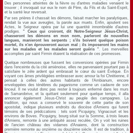
Des personnes atteintes de la fièvre ou d'antres maladies venaient le
trouver ; il invoquait sur eux le nom dii Père, du Fils et du Saint-Esprit,
et la santé leur reversait.
Par ses prières il chassait les démons, faisait marcher les paralytiques,
rendait la vue aux aveugles, la parole aux muets. Enfin, ajoutent ses
Actes, le Seigneur opéra par lui une quantité innombrable d'autres
prodiges.
" Ceux qui croiront, dit Notre-Seigneur Jésus-Christ,
chasseront les démons en mon nom, parleront de nouvelles
langues, manieront les serpents ; s'ils boivent quelque poison
mortel, ils n'en éprouveront aucun mal ; ils imposeront les mains
sur les malades et les malades seront guéris "
. Les merveilles
accomplies par saint Firmin étaient la réalisation de ces promesses.
Quelque nombreuses que fussent les conversions opérées par Firmin
dans l'enceinte du la cité amiénoise, elles ne parvenaient pourtant pas à
satisfaire le zèle ardent qui embrasait le cœur du saint Évêque. En
voyant ces âmes privilégiées embrasser avec amour la foi Chrétienne, il
pensait à celles des autres habitants de l'Ambianum, encore
enveloppées des ténèbres du paganisme comme un cadavre de son
linceul. Il ne voulut donc pas rester â toujours enfermé dans les murs
de Samarobrive, et la quittant seulement pour quelque temps, il alla
annoncer également Jésus-Christ au peuple des campagnes. La
tradition, qui nous a conservé le souvenir de cette partie de son
apostolat, indique plusieurs endroits du diocèse d'Amiens qui furent
témoins de ses prédccations : tels sont Picquigny, Vignacourt et les
environs de Boves. Picquigny, bourg situé sur la Somme, à trois lieues
d'Amiens, remonte à une antiquité assez reculée, On y voit les ruines
de l'ancien château des vidames d'Anaiens, dont la construction
première remonte au onzième ou douzième siècle. Il est de tradition, à