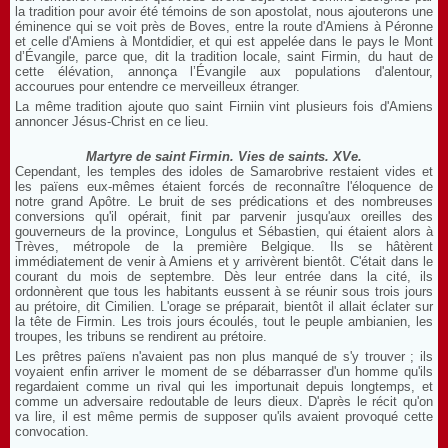
la tradition pour avoir été témoins de son apostolat, nous ajouterons une
éminence qui se voit près de Boves, entre la route d'Amiens à Péronne
et celle d'Amiens à Montdidier, et qui est appelée dans le pays le Mont
d’Évangile, parce que, dit la tradition locale, saint Firmin, du haut de
cette élévation, annonça l’Évangile aux populations d'alentour,
accourues pour entendre ce merveilleux étranger.
La même tradition ajoute quo saint Firniin vint plusieurs fois d'Amiens
annoncer Jésus-Christ en ce lieu.
Martyre de saint Firmin. Vies de saints. XVe.
Cependant, les temples des idoles de Samarobrive restaient vides et
les païens eux-mêmes étaient forcés de reconnaître l'éloquence de
notre grand Apôtre. Le bruit de ses prédications et des nombreuses
conversions qu'il opérait, finit par parvenir jusqu'aux oreilles des
gouverneurs de la province, Longulus et Sébastien, qui étaient alors à
Trèves, métropole de la première Belgique. Ils se hâtèrent
immédiatement de venir à Amiens et y arrivèrent bientôt. C'était dans le
courant du mois de septembre. Dès leur entrée dans la cité, ils
ordonnèrent que tous les habitants eussent à se réunir sous trois jours
au prétoire, dit Cimilien. L'orage se préparait, bientôt il allait éclater sur
la tête de Firmin. Les trois jours écoulés, tout le peuple ambianien, les
troupes, les tribuns se rendirent au prétoire.
Les prêtres païens n'avaient pas non plus manqué de s'y trouver ; ils
voyaient enfin arriver le moment de se débarrasser d'un homme qu'ils
regardaient comme un rival qui les importunait depuis longtemps, et
comme un adversaire redoutable de leurs dieux. D'après le récit qu'on
va lire, il est même permis de supposer qu'ils avaient provoqué cette
convocation.