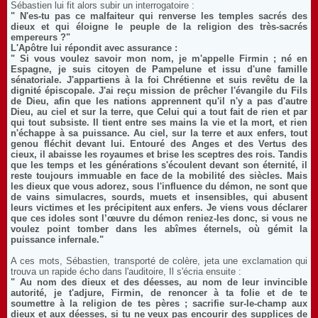
Sébastien lui fit alors subir un interrogatoire :
" N'es-tu pas ce malfaiteur qui renverse les temples sacrés des
dieux et qui éloigne le peuple de la religion des très-sacrés
empereurs ?"
L'Apôtre lui répondit avec assurance :
" Si vous voulez savoir mon nom, je m'appelle Firmin ; né en
Espagne, je suis citoyen de Pampelune et issu d'une famille
sénatoriale. J'appartiens à la foi Chrétienne et suis revêtu de la
dignité épiscopale. J'ai reçu mission de prêcher l'évangile du Fils
de Dieu, afin que les nations apprennent qu'il n'y a pas d'autre
Dieu, au ciel et sur la terre, que Celui qui a tout fait de rien et par
qui tout subsiste. Il tient entre ses mains la vie et la mort, et rien
n'échappe à sa puissance. Au ciel, sur la terre et aux enfers, tout
genou fléchit devant lui. Entouré des Anges et des Vertus des
cieux, il abaisse les royaumes et brise les sceptres des rois. Tandis
que les temps et les générations s'écoulent devant son éternité, il
reste toujours immuable en face de la mobilité des siècles. Mais
les dieux que vous adorez, sous l'influence du démon, ne sont que
de vains simulacres, sourds, muets et insensibles, qui abusent
leurs victimes et les précipitent aux enfers. Je viens vous déclarer
que ces idoles sont l’œuvre du démon reniez-les donc, si vous ne
voulez point tomber dans les abîmes éternels, où gémit la
puissance infernale."
A ces mots, Sébastien, transporté de colère, jeta une exclamation qui
trouva un rapide écho dans l'auditoire, Il s'écria ensuite :
" Au nom des dieux et des déesses, au nom de leur invincible
autorité, je t'adjure, Firmin, de renoncer à ta folie et de te
soumettre à la religion de tes pères ; sacrifie sur-le-champ aux
dieux et aux déesses, si tu ne veux pas encourir des supplices de