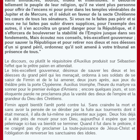
vains simulacres, sourds, muets et insensibles. Il détourne
tellement le peuple de leur religion, qu'il ne vient plus personne
pour offrir de l'encens ni pour prier dans les temples vénérables de
Jupiter et de Mercure, et il séduit en faveur de la secte Chrétienne
les cœurs de tous les sénateurs. Si vous ne le faites pas périr et si
vous ne lui faites pas subir divers supplices, pour l'exemple des
autres, il s'en accroîtra un grand danger pour la République, et il
s'efforcera de bouleverser la stabilité de l'Empire jusque dans ses
fondements, Mais écoutez nos conseils, très-excellent gouverneur ;
pour sauver la République et pour retirer nos dieux et nos déesses
d'un si grand péril, ordonnez qu'il soit amené à votre tribunal en
présence de tous."
Le discours, ou plutôt le réquisitoire d'Auxilius produisit sur Sébastien
l'effet que le prêtre païen en attendait.
Le très-excellent gouverneur, désireux de sauver les dieux et les
déesses du grand péril qui les menaçait, ordonna à ses soldats de se
saisir de Firmin et de le lui amener, deux jours après, aux jeux du
théâtre près la porte Clypéenne. Auxilius triomphe, l'heure du martyre va
sonner pour le premier évêque d'Amiens ; encore quelques jours, et son
éloquente parole ne proclamera plus la vanité des dieux de l'empire et la
grandeur du Dieu des Chrétiens.
Firmin apprit bientôt l'arrêt porté contre lui. Sans craindre la mort et
sans avoir la pensée de se dérober par la fuite aux tourments dont il
était menacé, il alla de lui-même se présenter aux juges. Deux fois déjà
il a été près de mourir pour son Dieu, aujourd'hui il espère que son
pèlerinage ici-bas va bientôt se terminer. Quand il fut dans le prétoire, il
ne craignit pas d'y proclamer La toute-puissance de Jésus-Christ et
l'obligation de renverser les sanctuaires des idoles.