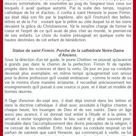
douces exhortations, de soumettre au joug du Seigneur tous ceux sur
lesquels il avait quelque autorité. Par la suite des temps, toujours
catholique de foi et d'action, il confia à saint Honeste le jeune Firmin,
qui était déjà son fils par le baptême, afin qu'il l'instruisît des belles-
lettres et de la Foi ; voulant que le prêtre au zèle duquel lui et les siens
devaient la grâce du Christianisme, fût le renaître chargé de former le
coeur et l'esprit de ce qu'il avait de plus cher au monde, le premier-né
de ses enfants. Le choix du maître présageait en quelque sorte les
hautes destinées de cet enfant de bénédiction.
Statue de saint Firmin. Porche de la cathédrale Notre-Dame
d'Amiens.
Sous la direction d'un tel guide, le jeune Chrétien ne pouvait qu'avancer
à grands pas dans le chemin de la perfection. Firmin fit de rapides
progrès dans les sciences et dans la vertu. De jour en jour sa conduite
devenait plus exemplaire, en même temps qu'augmentait son amour
pour la divine profession qu'il voulait embrasser ; comme le reste de sa
vie le montra d'une manière éclatante, il recueillait précieusement les
enseignements qu'il puisait à une source si pure, et il était un modèle de
bonnes œuvres.
A l'âge d'environ dix-sept ans, il était déjà instruit dans les lettres et
dans la doctrine catholique. il allait avec assiduité à l'église chanter, à
chaque heure, les louanges de Dieu et de ses saints. Dans un âge
aussi peu avancé, il se donnait tout entier à l'étude et à la prière. Il
aimait à rester longtemps dans le lieu saint et y allait souvent prier.
Insatiable dans l'accomplissement des divins préceptes de la religion, il
ne cessait de les méditer. Enfin, tout dans sa conduite respirait un tel
parfum de sainteté que saint Honeste, qui commençait à vieillir, ne fut