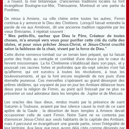
; à l'ouest, la mer britannique. D'anciennes traditions locales lui font
évangéliser Boulogne-sur-Mer, Thérouanne, Montreuil et une partie du
Ponthieu.
De retour à Amiens, sa ville chérie entre toutes les autres, Firmin
continua à y annoncer le Dieu des Chrétiens. Lorsqu'il faisait entendre la
parole de vie aux Amiénois, dit une ancienne tradition rapportée par les
vieux Bréviaires, il répétait souvent :
" Mes petits-fils, sachez que Dieu le Père, Créateur de toutes
choses, m'a envoyé vers vous pour purifier cette cité du culte des
idoles, et pour vous prêcher Jésus-Christ, et Jésus-Christ crucifié
selon la faiblesse de la chair, vivant par la force de Dieu."
Cette divine semence tombait sur un terrain bien préparé, qui lui faisait
porter des fruits au centuple et comblait d'une douce joie le cœur du
fervent missionnaire. La foi Chrétienne s'établissait dans son pays, et y
poussait ces racines fortes et profondes que dix-sept siècles n'ont fait
qu'affermir, qui ont survécu à toutes les révolutions, à tous les
bouleversements, et qui la font encore resplendir de nos jours d'une
éternelle jeunesse. Ces merveilles s'opéraient au grand désespoir des
prêtres idolâtres, qui voyaient de jour en jour les Ambiani délaisser leurs
dieux pour la religion de Firmin, au point qu'il finissait par ne plus se
présenter un seul adorateur dans les temples de .Jupiter et de Mercure.
Les oracles des faux dieux, rendus muets par la présence de saint
Saturnin à Toulouse, avaient par leur silence causé la mort de ce saint
apôtre de la Gaule ; la désertion de leurs temples à Amiens devait
occasionner celle de saint Firmin. Notre Saint ne se contenta pas
d'annoncer Jésus-Christ aux seuls habitants de la capitale des Ambiani,
mais il parcourut en évangélisant une grande partie, sinon l'intégralité de
leur lerritoire. Aux lieux que nous avons déjà cités comme désignés par