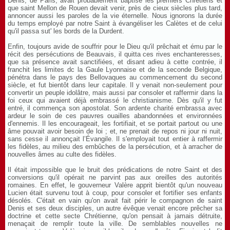
Denis, de Paris, avait probablement baptisé les premiers Chrétiens et
que saint Mellon de Rouen devait venir, près de cieux siècles plus tard,
annoncer aussi les paroles de la vie éternelle. Nous ignorons la durée
du temps employé par notre Saint à évangéliser les Calètes et de celui
qu'il passa sut' les bords de la Durdent.
Enfin, toujours avide de souffrir pour le Dieu qu'il prêchait et ému par le
récit des persécutions de Beauvais, il quitta ces rives enchanteresses,
que sa présence avait sanctifiées, et disant adieu à cette contrée, il
franchit les limites dc la Gaule Lyonnaise et de la seconde Belgique,
pénétra dans le pays des Bellovaques au commencement du second
siècle, et fut bientôt dans leur capitale. Il y venait non-seulement pour
convertir un peuple idolâtre, mais aussi par consoler et raffermir dans la
foi ceux qui avaient déjà embrassé le christianisme. Dès qu'il y fut
entré, il commença son apostolat. Son ardente charité embrassa avec
ardeur le soin de ces pauvres ouailles abandonnées et environnées
d'ennemis. Il les encourageait, les fortifiait, et se portait partout ou une
âme pouvait avoir besoin de loi ; et, ne prenait de repos ni jour ni nuit,
sans cesse il annonçait l’Évangile. Il s'employait tout entier à raffermir
les fidèles, au milieu des embûches de la persécution, et à arracher de
nouvelles âmes au culte des fidèles.
Il était impossible que le bruit des prédications de notre Saint et des
conversions qu'il opérait ne parvint pas aux oreilles des autorités
romaines. En effet, le gouverneur Valère apprit bientôt qu'un nouveau
Lucien était survenu tout à coup, pour consoler et fortifier ses enfants
désolés. C'était en vain qu'on avait fait périr le compagnon de saint
Denis et ses deux disciples, un autre évêque venait encore prêcher sa
doctrine et cette secte Chrétienne, qu'on pensait à jamais détruite,
menaçait de remplir toute la ville. De semblables nouvelles ne