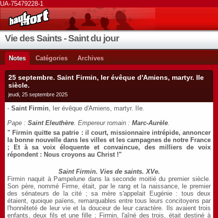
UA-75479228-1
Vie des Saints - Saint du jour
Notes
Catégories
Archives
25 septembre. Saint Firmin, Ier évêque d'Amiens, martyr. IIe
siècle.
jeudi, 25 septembre 2025
-
Saint Firmin
, Ier évêque d'Amiens, martyr. IIe.
Pape :
Saint Eleuthère
. Empereur romain :
Marc-Aurèle
.
" Firmin quitte sa patrie : il court, missionnaire intrépide, annoncer
la bonne nouvelle dans les villes et les campagnes de notre France
; Et à sa voix éloquente et convaincue, des milliers de voix
répondent : Nous croyons au Christ !"
Saint Firmin. Vies de saints. XVe.
Firmin naquit à Pampelune dans la seconde moitié du premier siècle.
Son père, nommé Firme, était, par le rang et la naissance, le premier
des sénateurs de la cité ; sa mère s'appelait Eugénie : tous deux
étaient, quoique païens, remarquables entre tous leurs concitoyens par
l'honnêteté de leur vie et la douceur de leur caractère. Ils avaient trois
enfants, deux fils et une fille ; Firrnin, l'aîné des trois, était destiné à