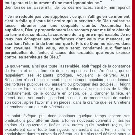
tout genre et le tourment d'une mort ignominieuse."
Bien loin de se laisser intimider par ces menaces, saint Firmin répondit
:
" Je ne redoute pas vos supplices : ce qui m'afflige en ce moment,
c'est la folie qui vous fait croire qu'un serviteur de Dieu puisse se
laisser ébranler par une coupable crainte. Accumulez les
supplices, Dieu y proportionnera les secours pour me faire obtenir,
au terme des combats, la couronne de la gloire impérissable. Je ne
veux pas échapper aux souffrances dont vous me menacez, en
sacrifiant l'éternité de bonheur que le Fils de Dieu me réserve dans
son royaume. Mais vous, vous serez condamné aux flammes
perpétuelles de l'enfer, à cause des cruautés que vous exercez
contre les serviteurs de Dieu."
Le gouverneur, ainsi que toute l'assemblée, était frappé de la constance
de Firmin et de la fermeté de ses réponses. Les, Amiénois, qui se
rappelaient ses éclatants prodiges, voulaient le délivrer. Aussi
Sébastien n'osa-t-il point heurter le sentiment populaire, en ordonnant
des tortures publiques qui auraient pu provoquer des troubles. Il feignit
de laisser Firmin en liberté, mais il ordonna à ses soldats de l'arrêter
prochainement, de le conduire en prison, de lui trancher la tête, en
secret, dans son cachot, pendant la nuit, et de prendre soin de cacher
son corps, après l'avoir mis en pièces, dans la crainte que les Chrétiens
lui rendissent un culte de vénération.
Le saint évêque put donc continuer quelque temps encore ses
prédications pour affermir dans la foi les nouveaux convertis ; mais les
soldats du gouverneur, fidèles aux ordres qu'ils avaient reçus, les
exécutèrent dans toute leur rigueur, en arrêtant saint Firmin ; ils le
conduisirent dans ta prison du château, qui fut plus tard désigné sous le