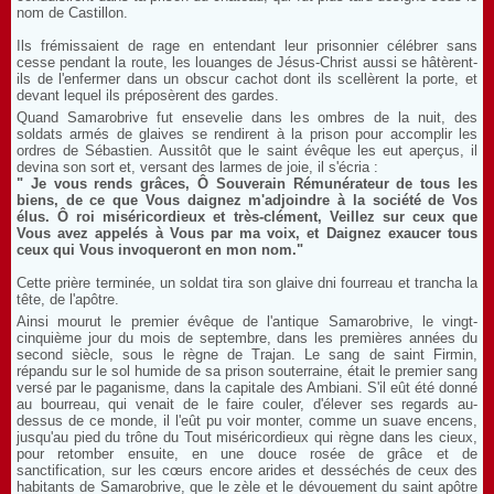
nom de Castillon.
Ils frémissaient de rage en entendant leur prisonnier célébrer sans
cesse pendant la route, les louanges de Jésus-Christ aussi se hâtèrent-
ils de l'enfermer dans un obscur cachot dont ils scellèrent la porte, et
devant lequel ils préposèrent des gardes.
Quand Samarobrive fut ensevelie dans les ombres de la nuit, des
soldats armés de glaives se rendirent à la prison pour accomplir les
ordres de Sébastien. Aussitôt que le saint évêque les eut aperçus, il
devina son sort et, versant des larmes de joie, il s'écria :
" Je vous rends grâces, Ô Souverain Rémunérateur de tous les
biens, de ce que Vous daignez m'adjoindre à la société de Vos
élus. Ô roi miséricordieux et très-clément, Veillez sur ceux que
Vous avez appelés à Vous par ma voix, et Daignez exaucer tous
ceux qui Vous invoqueront en mon nom."
Cette prière terminée, un soldat tira son glaive dni fourreau et trancha la
tête, de l'apôtre.
Ainsi mourut le premier évêque de l'antique Samarobrive, le vingt-
cinquième jour du mois de septembre, dans les premières années du
second siècle, sous le règne de Trajan. Le sang de saint Firmin,
répandu sur le sol humide de sa prison souterraine, était le premier sang
versé par le paganisme, dans la capitale des Ambiani. S'il eût été donné
au bourreau, qui venait de le faire couler, d'élever ses regards au-
dessus de ce monde, il l'eût pu voir monter, comme un suave encens,
jusqu'au pied du trône du Tout miséricordieux qui règne dans les cieux,
pour retomber ensuite, en une douce rosée de grâce et de
sanctification, sur les cœurs encore arides et desséchés de ceux des
habitants de Samarobrive, que le zèle et le dévouement du saint apôtre