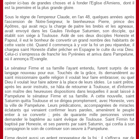
opérer ici-bas de grandes choses et à fonder l'Eglise d'Amiens, dont il
est la première et la plus grande gloire.
Sous le règne de l'empereur Claude, en l'an 48, quelques années après
l'ascension de Notre-Seigneur, le bienheureux Pierre, prince des
Apôtres, qui avait reçu la charge de paitre les brebis et les agneaux,
avait envoyé dans les Gaules l'évêque Saturnien, son disciple, qui
établit son siége à Toulouse. Aidé de ses deux disciples Honeste et
Papoul, il eut le bonheur de convertir un grand nombre des habitants de
cette vaste cité. Quand il commença à y voir la foi un peu répandue, il
chargea saint Honeste d'aller prêcher en Espagne le culte du vrai Dieu.
Celui-ci s'empressa de franchir les Pyrénées et arriva dans Pampelune,
où il annonça l'Evangile.
Le sénateur Firme et sa famille l'ayant entendu, furent surpris de ce
langage nouveau pour eux. Touchés de la grâce, ils demandèrent au
saint missionnaire quelle religion il voulait leur faire embrasser, ou quel
Dieu il voulait leur faire adorer à la place de leurs idoles. Le saint prêtre,
après les avoir instruits, se hâta de retourner à Toulouse, et d'informer
son maître des heureuses dispositions dans lesquelles il avait laissé à
Pampelune le sénateur Firme et sa famille. A cette nouvelle, saint
Saturnin quitta Toulouse et se dirigea promptement, avec Honeste, vers
la ville de Pampelune. Leurs prédications, accompagnées de miracles
éclatants qui venaient confirmer leurs paroles, amenèrent le peuple
entier à se convertir ; près de quarante mille personnes vinrent
demander le baptême au saint évêque de Toulouse. Saint Firmin fut
baptisé par Honeste, et ses parents par saint Saturnin, qui confia à son
compagnon le soin de continuer son oeuvre à Pampelune.
Firme devint aussi un ardent propagateur de la foi ; il s'efforça, par de