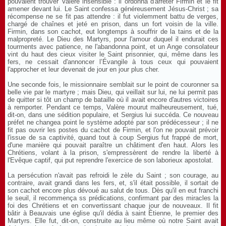
pouvaient trouver Valère insensible : il ordonna d'arrêter Firmin et le fit
amener devant lui. Le Saint confessa généreusement Jésus-Christ ; sa
récompense ne se fit pas attendre : il fut violemment battu de verges,
chargé de chaînes et jeté en prison, dans un fort voisin de la ville.
Firmin, dans son cachot, eut longtemps à souffrir de la tains et de la
malpropreté. Le Dieu des Martyrs, pour l'amour duquel il endurait ces
tourments avec patience, ne l'abandonna point, et un Ange consolateur
vint du haut des cieux visiter le Saint prisonnier, qui, même dans les
fers, ne cessait d'annoncer l’Évangile à tous ceux qui pouvaient
l'approcher et leur devenait de jour en jour plus cher.
Une seconde fois, le missionnaire semblait sur le point de couronner sa
belle vie par le martyre ; mais Dieu, qui veillait sur lui, ne lui permit pas
de quitter si tôt un champ de bataille où il avait encore d'autres victoires
à remporter. Pendant ce temps, Valère mourut malheureusement, tué,
dit-on, dans une sédition populaire, et Sergius lui succéda. Ce nouveau
préfet ne changea point le système adopté par son prédécesseur ; il ne
fit pas ouvrir les postes du cachot de Firmin, et l'on ne pouvait prévoir
l'issue de sa captivité, quand tout à coup Sergius fut frappé de mort,
d'une manière qui pouvait paraître un châtiment d'en haut. Alors les
Chrétiens, volant à la prison, s'empressèrent de rendre la liberté à
l'Evêque captif, qui put reprendre l'exercice de son laborieux apostolat.
La persécution n'avait pas refroidi le zèle du Saint ; son courage, au
contraire, avait grandi dans les fers, et, s'il était possible, il sortait de
son cachot encore plus dévoué au salut de tous. Dès qu'il en eut franchi
le seuil, il recommença ss prédications, confirmant par des miracles la
foi des Chrétiens et en convertissant chaque jour de nouveaux. Il fit
bâtir à Beauvais une église qu'il dédia à saint Étienne, le premier des
Martyrs. Elle fut, dit-on, construite au lieu même où notre Saint avait