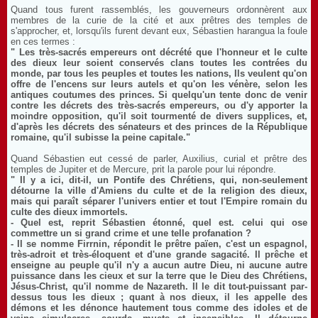
Quand tous furent rassemblés, les gouverneurs ordonnèrent aux
membres de la curie de la cité et aux prêtres des temples de
s'approcher, et, lorsqu'ils furent devant eux, Sébastien harangua la foule
en ces termes :
" Les très-sacrés empereurs ont décrété que l'honneur et le culte
des dieux leur soient conservés clans toutes les contrées du
monde, par tous les peuples et toutes les nations, Ils veulent qu'on
offre de l'encens sur leurs autels et qu'on les vénère, selon les
antiques coutumes des princes. Si quelqu'un tente donc de venir
contre les décrets des très-sacrés empereurs, ou d'y apporter la
moindre opposition, qu'il soit tourmenté de divers supplices, et,
d'après les décrets des sénateurs et des princes de la République
romaine, qu'il subisse la peine capitale."
Quand Sébastien eut cessé de parler, Auxilius, curial et prêtre des
temples de Jupiter et de Mercure, prit la parole pour lui répondre.
" Il y a ici, dit-il, un Pontife des Chrétiens, qui, non-seulement
détourne la ville d'Amiens du culte et de la religion des dieux,
mais qui paraît séparer l'univers entier et tout l'Empire romain du
culte des dieux immortels.
- Quel est, reprit Sébastien étonné, quel est. celui qui ose
commettre un si grand crime et une telle profanation ?
- Il se nomme Firrnin, répondit le prêtre païen, c'est un espagnol,
très-adroit et très-éloquent et d'une grande sagacité. Il prêche et
enseigne au peuple qu'il n'y a aucun autre Dieu, ni aucune autre
puissance dans les cieux et sur la terre que le Dieu des Chrétiens,
Jésus-Christ, qu'il nomme de Nazareth. Il le dit tout-puissant par-
dessus tous les dieux ; quant à nos dieux, il les appelle des
démons et les dénonce hautement tous comme des idoles et de