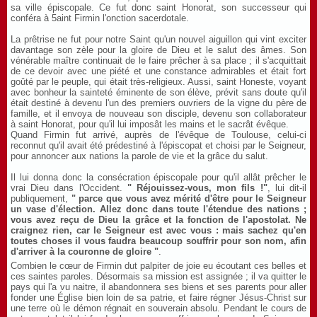
sa ville épiscopale. Ce fut donc saint Honorat, son successeur qui
conféra à 5aint Firmin l'onction sacerdotale.
La prêtrise ne fut pour notre Saint qu'un nouvel aiguillon qui vint exciter
davantage son zèle pour la gloire de Dieu et le salut des âmes. Son
vénérable maître continuait de le faire prêcher à sa place ; il s'acquittait
de ce devoir avec une piété et une constance admirables et était fort
goûté par le peuple, qui était très-religieux. Aussi, saint Honeste, voyant
avec bonheur la sainteté éminente de son élève, prévit sans doute qu'il
était destiné à devenu l'un des premiers ouvriers de la vigne du père de
famille, et il envoya de nouveau son disciple, devenu son collaborateur
à saint Honorat, pour qu'il lui imposât les mains et le sacrât évêque.
Quand Firmin fut arrivé, auprès de l'évêque de Toulouse, celui-ci
reconnut qu'il avait été prédestiné à l'épiscopat et choisi par le Seigneur,
pour annoncer aux nations la parole de vie et la grâce du salut.
Il lui donna donc la consécration épiscopale pour qu'il allât prêcher le
vrai Dieu dans l'Occident.
" Réjouissez-vous, mon fils !"
, lui dit-il
publiquement,
" parce que vous avez mérité d'être pour le Seigneur
un vase d'élection. Allez donc dans toute l'étendue des nations ;
vous avez reçu de Dieu la grâce et la fonction de l'apostolat. Ne
craignez rien, car le Seigneur est avec vous : mais sachez qu'en
toutes choses il vous faudra beaucoup souffrir pour son nom, afin
d'arriver à la couronne de gloire "
.
Combien le cœur de Firmin dut palpiter de joie eu écoutant ces belles et
ces saintes paroles. Désormais sa mission est assignée ; il va quitter le
pays qui l'a vu naitre, il abandonnera ses biens et ses parents pour aller
fonder une Église bien loin de sa patrie, et faire régner Jésus-Christ sur
une terre où le démon régnait en souverain absolu. Pendant le cours de