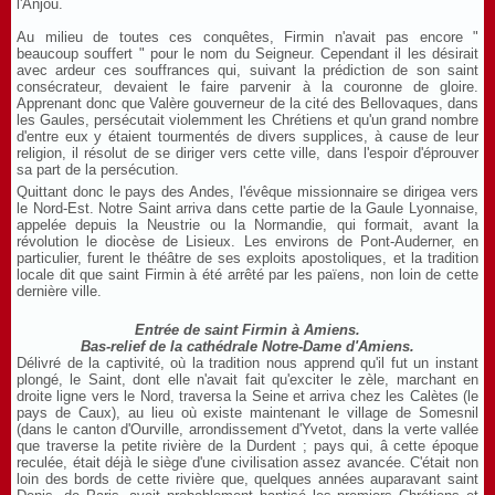
l'Anjou.
Au milieu de toutes ces conquêtes, Firmin n'avait pas encore "
beaucoup souffert " pour le nom du Seigneur. Cependant il les désirait
avec ardeur ces souffrances qui, suivant la prédiction de son saint
consécrateur, devaient le faire parvenir à la couronne de gloire.
Apprenant donc que Valère gouverneur de la cité des Bellovaques, dans
les Gaules, persécutait violemment les Chrétiens et qu'un grand nombre
d'entre eux y étaient tourmentés de divers supplices, à cause de leur
religion, il résolut de se diriger vers cette ville, dans l'espoir d'éprouver
sa part de la persécution.
Quittant donc le pays des Andes, l'évêque missionnaire se dirigea vers
le Nord-Est. Notre Saint arriva dans cette partie de la Gaule Lyonnaise,
appelée depuis la Neustrie ou la Normandie, qui formait, avant la
révolution le diocèse de Lisieux. Les environs de Pont-Auderner, en
particulier, furent le théâtre de ses exploits apostoliques, et la tradition
locale dit que saint Firmin à été arrêté par les païens, non loin de cette
dernière ville.
Entrée de saint Firmin à Amiens.
Bas-relief de la cathédrale Notre-Dame d'Amiens.
Délivré de la captivité, où la tradition nous apprend qu'il fut un instant
plongé, le Saint, dont elle n'avait fait qu'exciter le zèle, marchant en
droite ligne vers le Nord, traversa la Seine et arriva chez les Calètes (le
pays de Caux), au lieu où existe maintenant le village de Somesnil
(dans le canton d'Ourville, arrondissement d'Yvetot, dans la verte vallée
que traverse la petite rivière de la Durdent ; pays qui, â cette époque
reculée, était déjà le siège d'une civilisation assez avancée. C'était non
loin des bords de cette rivière que, quelques années auparavant saint