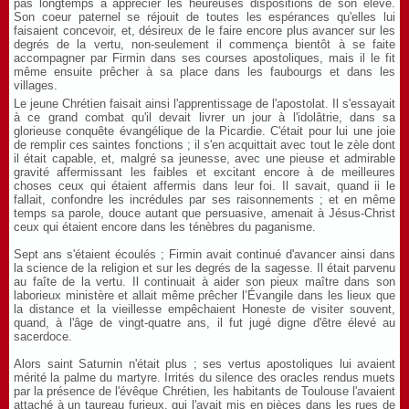
pas longtemps à apprécier les heureuses dispositions de son élève.
Son coeur paternel se réjouit de toutes les espérances qu'elles lui
faisaient concevoir, et, désireux de le faire encore plus avancer sur les
degrés de la vertu, non-seulement il commença bientôt à se faite
accompagner par Firmin dans ses courses apostoliques, mais il le fit
même ensuite prêcher à sa place dans les faubourgs et dans les
villages.
Le jeune Chrétien faisait ainsi l'apprentissage de l'apostolat. Il s'essayait
à ce grand combat qu'il devait livrer un jour à l'idolâtrie, dans sa
glorieuse conquête évangélique de la Picardie. C'était pour lui une joie
de remplir ces saintes fonctions ; il s'en acquittait avec tout le zèle dont
il était capable, et, malgré sa jeunesse, avec une pieuse et admirable
gravité affermissant les faibles et excitant encore à de meilleures
choses ceux qui étaient affermis dans leur foi. Il savait, quand ii le
fallait, confondre les incrédules par ses raisonnements ; et en même
temps sa parole, douce autant que persuasive, amenait à Jésus-Christ
ceux qui étaient encore dans les ténèbres du paganisme.
Sept ans s'étaient écoulés ; Firmin avait continué d'avancer ainsi dans
la science de la religion et sur les degrés de la sagesse. Il était parvenu
au faîte de la vertu. Il continuait à aider son pieux maître dans son
laborieux ministère et allait même prêcher l’Évangile dans les lieux que
la distance et la vieillesse empêchaient Honeste de visiter souvent,
quand, à l'âge de vingt-quatre ans, il fut jugé digne d'être élevé au
sacerdoce.
Alors saint Saturnin n'était plus ; ses vertus apostoliques lui avaient
mérité la palme du martyre. Irrités du silence des oracles rendus muets
par la présence de l'évêque Chrétien, les habitants de Toulouse l'avaient
attaché à un taureau furieux, qui l'avait mis en pièces dans les rues de