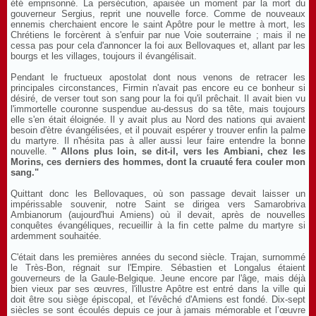
été emprisonné. La persécution, apaisée un moment par la mort du
gouverneur Sergius, reprit une nouvelle force. Comme de nouveaux
ennemis cherchaient encore le saint Apôtre pour le mettre à mort, les
Chrétiens le forcèrent à s'enfuir par nue Voie souterraine ; mais il ne
cessa pas pour cela d'annoncer la foi aux Bellovaques et, allant par les
bourgs et les villages, toujours il évangélisait.
Pendant le fructueux apostolat dont nous venons de retracer les
principales circonstances, Firmin n'avait pas encore eu ce bonheur si
désiré, de verser tout son sang pour la foi qu'il prêchait. Il avait bien vu
l'immortelle couronne suspendue au-dessus do sa tête, mais toujours
elle s'en était éloignée. Il y avait plus au Nord des nations qui avaient
besoin d'ètre évangélisées, et il pouvait espérer y trouver enfin la palme
du martyre. Il n'hésita pas à aller aussi leur faire entendre la bonne
nouvelle.
" Allons plus loin, se dit-il, vers les Ambiani, chez les
Morins, ces derniers des hommes, dont la cruauté fera couler mon
sang."
Quittant donc les Bellovaques, où son passage devait laisser un
impérissable souvenir, notre Saint se dirigea vers Samarobriva
Ambianorum (aujourd'hui Amiens) où il devait, après de nouvelles
conquêtes évangéliques, recueillir à la fin cette palme du martyre si
ardemment souhaitée.
C'était dans les premières années du second siècle. Trajan, surnommé
le Très-Bon, régnait sur l'Empire. Sébastien et Longalus étaient
gouverneurs de la Gaule-Belgique. Jeune encore par l'âge, mais déjà
bien vieux par ses œuvres, l'illustre Apôtre est entré dans la ville qui
doit être sou siège épiscopal, et l'évêché d'Amiens est fondé. Dix-sept
siècles se sont écoulés depuis ce jour à jamais mémorable et l’œuvre