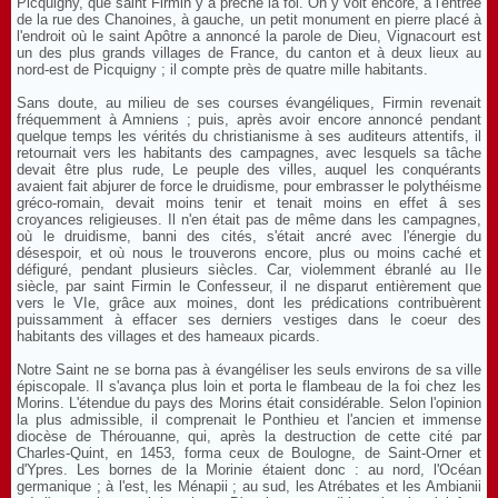
Picquigny, que saint Firmin y a prêché la foi. On y voit encore, à l'entrée
de la rue des Chanoines, à gauche, un petit monument en pierre placé à
l'endroit où le saint Apôtre a annoncé la parole de Dieu, Vignacourt est
un des plus grands villages de France, du canton et à deux lieux au
nord-est de Picquigny ; il compte près de quatre mille habitants.
Sans doute, au milieu de ses courses évangéliques, Firmin revenait
fréquemment à Amniens ; puis, après avoir encore annoncé pendant
quelque temps les vérités du christianisme à ses auditeurs attentifs, il
retournait vers les habitants des campagnes, avec lesquels sa tâche
devait être plus rude, Le peuple des villes, auquel les conquérants
avaient fait abjurer de force le druidisme, pour embrasser le polythéisme
gréco-romain, devait moins tenir et tenait moins en effet â ses
croyances religieuses. Il n'en était pas de même dans les campagnes,
où le druidisme, banni des cités, s'était ancré avec l'énergie du
désespoir, et où nous le trouverons encore, plus ou moins caché et
défiguré, pendant plusieurs siècles. Car, violemment ébranlé au IIe
siècle, par saint Firmin le Confesseur, il ne disparut entièrement que
vers le VIe, grâce aux moines, dont les prédications contribuèrent
puissamment à effacer ses derniers vestiges dans le coeur des
habitants des villages et des hameaux picards.
Notre Saint ne se borna pas à évangéliser les seuls environs de sa ville
épiscopale. Il s'avança plus loin et porta le flambeau de la foi chez les
Morins. L'étendue du pays des Morins était considérable. Selon l'opinion
la plus admissible, il comprenait le Ponthieu et l'ancien et immense
diocèse de Thérouanne, qui, après la destruction de cette cité par
Charles-Quint, en 1453, forma ceux de Boulogne, de Saint-Orner et
d'Ypres. Les bornes de la Morinie étaient donc : au nord, l'Océan
germanique ; à l'est, les Ménapii ; au sud, les Atrébates et les Ambianii