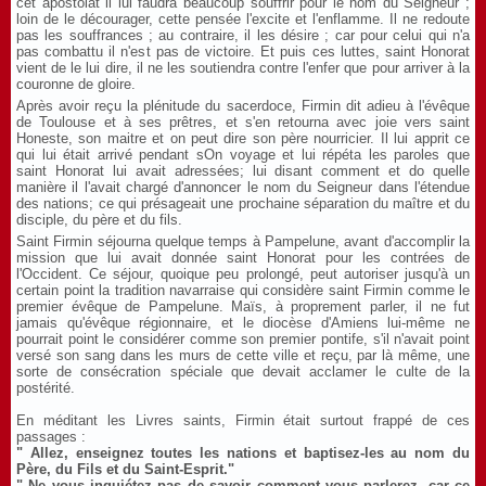
cet apostolat il lui faudra beaucoup souffrir pour le nom du Seigneur ;
loin de le décourager, cette pensée l'excite et l'enflamme. Il ne redoute
pas les souffrances ; au contraire, il les désire ; car pour celui qui n'a
pas combattu il n'est pas de victoire. Et puis ces luttes, saint Honorat
vient de le lui dire, il ne les soutiendra contre l'enfer que pour arriver à la
couronne de gloire.
Après avoir reçu la plénitude du sacerdoce, Firmin dit adieu à l'évêque
de Toulouse et à ses prêtres, et s'en retourna avec joie vers saint
Honeste, son maitre et on peut dire son père nourricier. Il lui apprit ce
qui lui était arrivé pendant sOn voyage et lui répéta les paroles que
saint Honorat lui avait adressées; lui disant comment et do quelle
manière il l'avait chargé d'annoncer le nom du Seigneur dans l'étendue
des nations; ce qui présageait une prochaine séparation du maître et du
disciple, du père et du fils.
Saint Firmin séjourna quelque temps à Pampelune, avant d'accomplir la
mission que lui avait donnée saint Honorat pour les contrées de
l'Occident. Ce séjour, quoique peu prolongé, peut autoriser jusqu'à un
certain point la tradition navarraise qui considère saint Firmin comme le
premier évêque de Pampelune. Maïs, à proprement parler, il ne fut
jamais qu'évêque régionnaire, et le diocèse d'Amiens lui-même ne
pourrait point le considérer comme son premier pontife, s'il n'avait point
versé son sang dans les murs de cette ville et reçu, par là même, une
sorte de consécration spéciale que devait acclamer le culte de la
postérité.
En méditant les Livres saints, Firmin était surtout frappé de ces
passages :
" Allez, enseignez toutes les nations et baptisez-les au nom du
Père, du Fils et du Saint-Esprit."
" Ne vous inquiétez pas de savoir comment vous parlerez, car ce