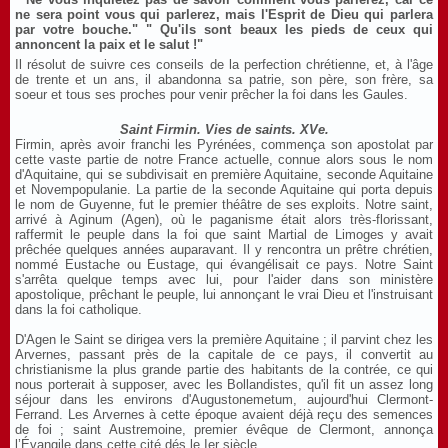
ne sera point vous qui parlerez, mais l'Esprit de Dieu qui parlera
par votre bouche."
" Qu'ils sont beaux les pieds de ceux qui
annoncent la paix et le salut !"
Il résolut de suivre ces conseils de la perfection chrétienne, et, à l'âge
de trente et un ans, il abandonna sa patrie, son père, son frère, sa
soeur et tous ses proches pour venir prêcher la foi dans les Gaules.
Saint Firmin. Vies de saints. XVe.
Firmin, après avoir franchi les Pyrénées, commença son apostolat par
cette vaste partie de notre France actuelle, connue alors sous le nom
d'Aquitaine, qui se subdivisait en première Aquitaine, seconde Aquitaine
et Novempopulanie. La partie de la seconde Aquitaine qui porta depuis
le nom de Guyenne, fut le premier théâtre de ses exploits. Notre saint,
arrivé à Aginum (Agen), où le paganisme était alors très-florissant,
raffermit le peuple dans la foi que saint Martial de Limoges y avait
prêchée quelques années auparavant. Il y rencontra un prêtre chrétien,
nommé Eustache ou Eustage, qui évangélisait ce pays. Notre Saint
s'arrêta quelque temps avec lui, pour l'aider dans son ministère
apostolique, prêchant le peuple, lui annonçant le vrai Dieu et l'instruisant
dans la foi catholique.
D'Agen le Saint se dirigea vers la première Aquitaine ; il parvint chez les
Arvernes, passant près de la capitale de ce pays, il convertit au
christianisme la plus grande partie des habitants de la contrée, ce qui
nous porterait à supposer, avec les Bollandistes, qu'il fit un assez long
séjour dans les environs d'Augustonemetum, aujourd'hui Clermont-
Ferrand. Les Arvernes à cette époque avaient déjà reçu des semences
de foi ; saint Austremoine, premier évêque de Clermont, annonça
l’Évangile dans cette cité dés le Ier siècle.