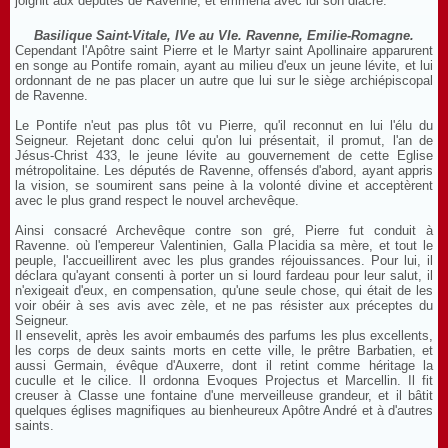
joignit aux députés de Ravenne, et emmena avec lui son diacre.
Basilique Saint-Vitale, IVe au VIe. Ravenne, Emilie-Romagne.
Cependant l'Apôtre saint Pierre et le Martyr saint Apollinaire apparurent
en songe au Pontife romain, ayant au milieu d'eux un jeune lévite, et lui
ordonnant de ne pas placer un autre que lui sur le siège archiépiscopal
de Ravenne.
Le Pontife n'eut pas plus tôt vu Pierre, qu'il reconnut en lui l'élu du
Seigneur. Rejetant donc celui qu'on lui présentait, il promut, l'an de
Jésus-Christ 433, le jeune lévite au gouvernement de cette Eglise
métropolitaine. Les députés de Ravenne, offensés d'abord, ayant appris
la vision, se soumirent sans peine à la volonté divine et acceptèrent
avec le plus grand respect le nouvel archevêque.
Ainsi consacré Archevêque contre son gré, Pierre fut conduit à
Ravenne. où l'empereur Valentinien, Galla Placidia sa mère, et tout le
peuple, l'accueillirent avec les plus grandes réjouissances. Pour lui, il
déclara qu'ayant consenti à porter un si lourd fardeau pour leur salut, il
n'exigeait d'eux, en compensation, qu'une seule chose, qui était de les
voir obéir à ses avis avec zèle, et ne pas résister aux préceptes du
Seigneur.
Il ensevelit, après les avoir embaumés des parfums les plus excellents,
les corps de deux saints morts en cette ville, le prêtre Barbatien, et
aussi Germain, évêque d'Auxerre, dont il retint comme héritage la
cuculle et le cilice. Il ordonna Evoques Projectus et Marcellin. Il fit
creuser à Classe une fontaine d'une merveilleuse grandeur, et il bâtit
quelques églises magnifiques au bienheureux Apôtre André et à d'autres
saints.