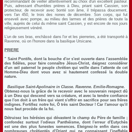
recommandant de veiller attentivement au choix d'un excellent pasteur.
Puis, adressant d'humbles prières à Dieu, priant saint Cassien, son
protecteur, de recevoir avec bonté son âme, il trépassa doucement,
vers l'an 450, le trois des nones de décembre. Son corps, qui fut
enseveli avec pompe, au milieu des larmes et des prières de toute la
ville, auprès de celui du même saint Cassien, y est encore de nos jours
religieusement vénéré.
L'un de ses bras, enchâssé dans l'or et les pierreries, a été transporté à
Ravenne, où on l'honore dans la basilique Ursicane.
PRIERE
" Saint Pontife, dont la bouche d'or s'est ouverte dans l'assemblée
des fidèles, pour faire connaître Jésus-Christ, daignez considérer
d'un œil paternel le peuple chrétien qui veille dans l'attente de cet
Homme-Dieu dont vous avez si hautement confessé la double
nature.
Basilique Saint-Apolinaire in Classe. Ravenne. Emilie-Romagne.
Obtenez-nous la grâce de le recevoir avec le souverain respect dû
à un Dieu qui descend vers sa créature, et avec la tendre confiance
que l'on doit à un frère qui vient s'offrir en sacrifice pour ses frères
indignes. Fortifiez notre foi, Ô très saint Docteur ! Car l'amour qu'il
nous faut procède de la foi.
Détruisez les hérésies qui dévastent le champ du Père de famille ;
confondez surtout l'odieux Panthéisme, dont l'erreur d'Eutychès
est une des plus funestes semences. Eteignez-le enfin dans ces
nombreuses chrétientés d'Orient qui ne connaissent l'ineffable