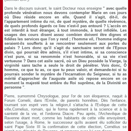
Dans le discours suivant, le saint Docteur nous enseigne
" avec quelle
profonde vénération nous devons contempler Marie en ces jours
où Dieu réside encore en elle. Quand il s'agit, dit-il, de
l'appartement intime du roi, de quel mystère, de quelle révérence,
de quels profonds égards ce lieu n'est-il pas entouré ? L'accès en
est interdit à tout étranger, à tout immonde, à tout infidèle. Les
usages des cours disent assez combien doivent être dignes et
fidèles les services que l'on y rend ; l'homme vil, l'homme indigne
seraient-ils soufferts à se rencontrer seulement aux portes du
palais ? Lors donc qu'il s'agit du sanctuaire secret de l'Epoux
divin, qui pourrait être admis, s'il n'est intime, si sa conscience
n'est pure, si sa renommée n'est honorable, si sa vie n'est
vertueuse ? Dans cet asile sacré, où un Dieu possède la Vierge, la
virginité sans tache a seule le droit de pénétrer. Vois donc, Ô
homme, ce que tu as, ce que tu peux valoir, et demande-toi si tu
pourrais sonder le mystère de l'Incarnation du Seigneur, si tu as
mérité d'approcher de l'auguste asile où repose encore en ce
moment la majesté tout entière du Roi suprême, de la Divinité en
personne "
.
Pierre, surnommé Chrysologue, pour l'or de son éloquence, naquit à
Forum Cornelii, dans l'Emilie, de parents honnêtes. Dès l'enfance,
tournant son esprit vers la religion,il s'attacha à l'Evêque de cette
ville,Cornelius, romain, qui le forma rapidement à la science et à la
sainteté de la vie, et l'ordonna Diacre. Peu après, l'Archevêque de
Ravenne étant mort, comme les habitants de cette ville envoyèrent,
selon l'usage, à Rome, le successeur qu'ils avaient élu solliciter du
saint Pape Sixte III la confirmation de cette élection, Cornélius se