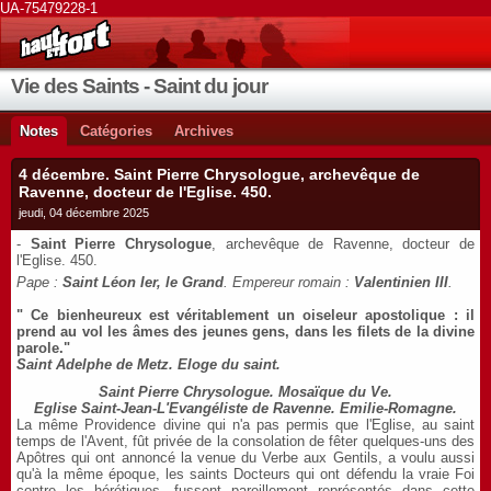
UA-75479228-1
Vie des Saints - Saint du jour
Notes
Catégories
Archives
4 décembre. Saint Pierre Chrysologue, archevêque de
Ravenne, docteur de l'Eglise. 450.
jeudi, 04 décembre 2025
-
Saint Pierre Chrysologue
, archevêque de Ravenne, docteur de
l'Eglise. 450.
Pape :
Saint Léon Ier, le Grand
. Empereur romain :
Valentinien III
.
" Ce bienheureux est véritablement un oiseleur apostolique : il
prend au vol les âmes des jeunes gens, dans les filets de la divine
parole."
Saint Adelphe de Metz. Eloge du saint.
Saint Pierre Chrysologue. Mosaïque du Ve.
Eglise Saint-Jean-L'Evangéliste de Ravenne. Emilie-Romagne.
La même Providence divine qui n'a pas permis que l'Eglise, au saint
temps de l'Avent, fût privée de la consolation de fêter quelques-uns des
Apôtres qui ont annoncé la venue du Verbe aux Gentils, a voulu aussi
qu'à la même époque, les saints Docteurs qui ont défendu la vraie Foi
contre les hérétiques, fussent pareillement représentés dans cette