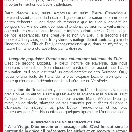
importante fraction du Cycle catholique.
Deux d'entre eux, saint Ambroise et saint Pierre Chrysologue,
resplendissent au ciel de la sainte Eglise, en cette saison, comme deux
astres éclatants. Il est digne de remarque que tous deux ont été les
vengeurs du Fils de Dieu que nous attendons. Le premier a vaillamment
combattu les Ariens, dont le dogme impie voudrait faire du Christ, objet
de nos espérances, une créature et non un Dieu ; le second s'est
opposé à Eutychés, dont le système sacrilège détruit toute la gloire de
l'Incarnation du Fils de Dieu, osant enseigner que, dans ce mystère, la
nature humaine a été absorbée par la divinité.
Imagerie populaire. D'après une enluminure italienne du XIIIe.
C'est ce second Docteur, le pieux Pontife de Ravenne, que nous
honorons aujourd'hui. Son éloquence pastorale lui acquit une haute
réputation, et il nous est resté un grand nombre de ses Sermons. On y
recueille une foule de traits de la plus exquise beauté, bien qu'on y
sente quelquefois la décadence de la littérature au Ve siècle.
Le mystère de l'Incarnation y est souvent traité, et toujours avec une
précision et un enthousiasme qui révèlent la science et la piété du saint
évêque. Son admiration et son amour envers Marie Mère de Dieu qui
avait, en ce siècle, triomphé de ses ennemis par le décret du concile
d'Éphèse, lui inspirent les plus beaux mouvements et les plus
heureuses pensées. Nous citerons quelques lignes sur l'Annonciation :
Illustration dans un manuscrit du XIIe.
" A la Vierge Dieu envoie un messager ailé. C'est lui qui sera le
porteur de la grâce ; il présentera les arrhes et en recevra le retour.