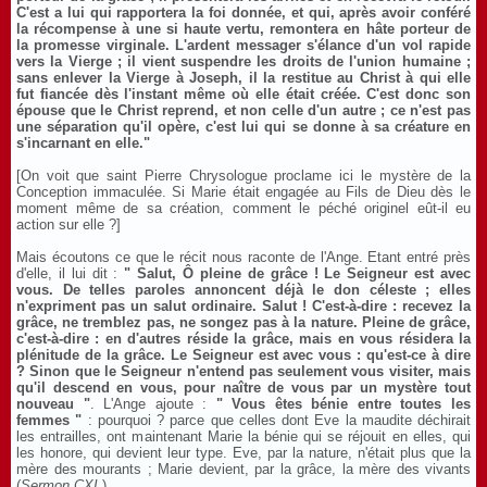
C'est a lui qui rapportera la foi donnée, et qui, après avoir conféré
la récompense à une si haute vertu, remontera en hâte porteur de
la promesse virginale. L'ardent messager s'élance d'un vol rapide
vers la Vierge ; il vient suspendre les droits de l'union humaine ;
sans enlever la Vierge à Joseph, il la restitue au Christ à qui elle
fut fiancée dès l'instant même où elle était créée. C'est donc son
épouse que le Christ reprend, et non celle d'un autre ; ce n'est pas
une séparation qu'il opère, c'est lui qui se donne à sa créature en
s'incarnant en elle."
[On voit que saint Pierre Chrysologue proclame ici le mystère de la
Conception immaculée. Si Marie était engagée au Fils de Dieu dès le
moment même de sa création, comment le péché originel eût-il eu
action sur elle ?]
Mais écoutons ce que le récit nous raconte de l'Ange. Etant entré près
d'elle, il lui dit :
" Salut, Ô pleine de grâce ! Le Seigneur est avec
vous. De telles paroles annoncent déjà le don céleste ; elles
n'expriment pas un salut ordinaire. Salut ! C'est-à-dire : recevez la
grâce, ne tremblez pas, ne songez pas à la nature. Pleine de grâce,
c'est-à-dire : en d'autres réside la grâce, mais en vous résidera la
plénitude de la grâce. Le Seigneur est avec vous : qu'est-ce à dire
? Sinon que le Seigneur n'entend pas seulement vous visiter, mais
qu'il descend en vous, pour naître de vous par un mystère tout
nouveau "
. L'Ange ajoute :
" Vous êtes bénie entre toutes les
femmes "
: pourquoi ? parce que celles dont Eve la maudite déchirait
les entrailles, ont maintenant Marie la bénie qui se réjouit en elles, qui
les honore, qui devient leur type. Eve, par la nature, n'était plus que la
mère des mourants ; Marie devient, par la grâce, la mère des vivants
(
Sermon CXI.
).