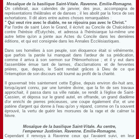
Mosaïque de la basilique Saint-Vitale. Ravenne. Emilie-Romagne.
On célébrait, aux calendes de janvier, des jeux, accompagna de
représentations théâtrales et de danses ; il les abolit par la force de ses
exhortations. Il dit alors entre autres choses remarquables :
" Qui veut rire avec le diable, ne se réjouira pas avec le Christ."
Par l'ordre de saint Léon le Grand, il écrivit au Concile de Chalcédoine
contre l'hérésie d'Eutychès, et adressa à l'hérésiarque lui-même une
autre lettre qu'on a jointe aux Actes du Concile dans les dernières
éditions, et qui est consignée dans les Annales Ecclésiastiques.
Dans ses homélies à son peuple, son éloquence était si véhémente,
que parfois la parole lui manquait dans l'ardeur de sa prédication,
comme il arriva à son sermon sur l'Hémorrhoïsse ; et il y eut dans
l'assemblée émue tant de larmes, d'acclamations et de ferventes
prières, que, depuis, le Saint rendait grâces à Dieu de ce que
l'interruption de son discours eût tourné au profit de la charité.
Il gouvernait très saintement cette Eglise, depuis environ dix-huit ans,
lorsqu'ayant connu, par une lumière divine, que la fin de ses travaux
approchait, il passa dans sa ville natale, se rendit à l'église de Saint-
Cassien, et déposa sur le grand autel, en offrande, un grand diadème
d'or enrichi de pierres précieuses, une coupe également d'or, et une
patène d'argent qui donne à l'eau qu'on y répand, comme on l'a souvent
éprouvé, la vertu de guérir les morsures de la rage et de calmer la
fièvre.
Mosaïque de la basilique Saint-Vitale. Au centre,
l'empereur Justinien. Ravenne. Emilie-Romagne.
Cependant il renvoya à Ravenne ceux qui l'avaient suivi, en leur