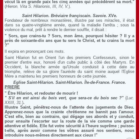
vécut là en grande paix les cinq années qui précédèrent sa mort."
(
Hieron. Vita S. Hilarionis, III, IV, V.
).
.
Saint Hilarion. Bréviaire françiscain. Savoie. XVe.
Fondateur de nombreux monastères, illustre par ses miracles, il était
dans sa quatre-vingtième année, quand la maladie l'arrêta ; sous la
violence du mal, prêt à rendre le dernier souffle, il disait :
" Sors, que crains-tu ? Sors, mon âme, pourquoi hésiter ? Il y a
près de soixante-dix ans que tu sers le Christ, et tu crains la mort
?"
Il expira en prononçant ces mots.
Saint Hilarion fut en Orient l'un des premiers Confesseurs, sinon le
premier d'entre eux, honoré d'un culte public à côté des Martyrs. En
Occident, la blanche armée qu'Ursule conduisit à cette date au
triomphe, relève de sa gloire l'auréole du saint moine auquel l'Eglise
Mère a maintenu les premiers honneurs de cette journée.
Eglise Saint-Hilarion. Saint-Hilarion. Île-de-France. France.
PRIERE
" Être Hilarion, et redouter de mourir !
" S'il en est ainsi du bois vert, que sera-ce du bois sec ?"
(
Luc.
XXIII, 31.
)
.
Illustre Saint, pénétrez-nous de l'attente des jugements de Dieu.
Apprenez-nous que la crainte chrétienne ne bannit pas l'amour.
C'est elle, bien au contraire, qui dégage ses abords et y conduit,
pour ensuite l'escorter sur la route de la vie comme une garde
attentive et fidèle. Elle fut votre sécurité à l'heure suprême ; puisse-
t-elle, après avoir comme les vôtres assuré nos sentiers, nous
introduire nous-mêmes directement aux cieux !"