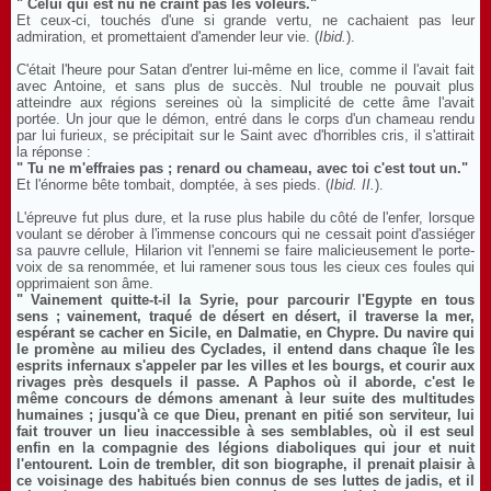
" Celui qui est nu ne craint pas les voleurs."
Et ceux-ci, touchés d'une si grande vertu, ne cachaient pas leur
admiration, et promettaient d'amender leur vie. (
Ibid.
).
C'était l'heure pour Satan d'entrer lui-même en lice, comme il l'avait fait
avec Antoine, et sans plus de succès. Nul trouble ne pouvait plus
atteindre aux régions sereines où la simplicité de cette âme l'avait
portée. Un jour que le démon, entré dans le corps d'un chameau rendu
par lui furieux, se précipitait sur le Saint avec d'horribles cris, il s'attirait
la réponse :
" Tu ne m'effraies pas ; renard ou chameau, avec toi c'est tout un."
Et l'énorme bête tombait, domptée, à ses pieds. (
Ibid. II.
).
L'épreuve fut plus dure, et la ruse plus habile du côté de l'enfer, lorsque
voulant se dérober à l'immense concours qui ne cessait point d'assiéger
sa pauvre cellule, Hilarion vit l'ennemi se faire malicieusement le porte-
voix de sa renommée, et lui ramener sous tous les cieux ces foules qui
opprimaient son âme.
" Vainement quitte-t-il la Syrie, pour parcourir l'Egypte en tous
sens ; vainement, traqué de désert en désert, il traverse la mer,
espérant se cacher en Sicile, en Dalmatie, en Chypre. Du navire qui
le promène au milieu des Cyclades, il entend dans chaque île les
esprits infernaux s'appeler par les villes et les bourgs, et courir aux
rivages près desquels il passe. A Paphos où il aborde, c'est le
même concours de démons amenant à leur suite des multitudes
humaines ; jusqu'à ce que Dieu, prenant en pitié son serviteur, lui
fait trouver un lieu inaccessible à ses semblables, où il est seul
enfin en la compagnie des légions diaboliques qui jour et nuit
l'entourent. Loin de trembler, dit son biographe, il prenait plaisir à
ce voisinage des habitués bien connus de ses luttes de jadis, et il