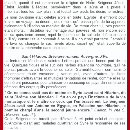
chanté, quand il eut embrassé la religion de Notre Seigneur Jésus-
Christ. Assidu à l'église, persévérant dans le jeûne et la prière, il
méprisait tous les faux plaisirs et foulait aux pieds les désirs terrestres.
Le nom d'Antoine était célèbre alors en toute l'Egypte ; il entreprit pour
le voir un voyage au désert ; deux mois qu'il passa près de lui apprirent
pleinement à Hilarion sa manière de vie. De retour chez lui, ses parents
étant morts, il distribua leur héritage aux pauvres, et, non encore sorti
de sa quinzième année, reprit le chemin de la solitude. L'étroite case
qu'il s'y construisit le contenait à peine. Il y couchait par terre. Jamais il
ne lava ou changea le sac revêtu alors, disant qu'il était superflu de
mettre de la recherche dans un cilice.
.
Saint Hilarion. Bréviaire romain. Auvergne. XVe.
La lecture et l'étude des saintes Lettres prenait une bonne part de sa
vie. Quelques figues et le suc des herbes étaient sa nourriture, qu'il ne
prenait jamais avant le coucher du soleil. Sa mortification, son humilité
dépassaient toute croyance ; vertus qui, avec d'autres, le firent
triompher d'effrayantes et multiples tentations de l'enfer, comme elles lui
donnèrent puissance pour chasser en beaucoup de pays d'innombrables
démons des corps qu'ils possédaient.
" On ne connaissait pas de moine en Syrie avant saint Hilarion, dit
saint Jérôme son historien. Il fut en ce pays l'instituteur de la vie
monastique et le maître de ceux qui l'embrassèrent. Le Seigneur
Jésus avait son Antoine en Egypte, en Palestine son Hilarion, le
premier chargé d'ans, le second jeune encore."
(
Hieron. in Vita S.
Hilarionis, cap. II.
).
Or le Seigneur ne tardait pas d'élever à tel point celui-ci en gloire,
qu'Antoine disait aux malades qu'attirait de Syrie la renommée de ses
miracles :