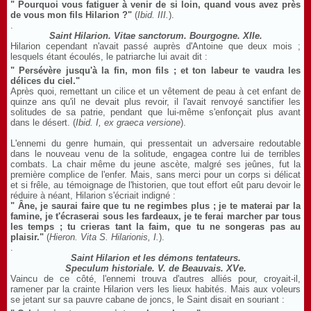
" Pourquoi vous fatiguer à venir de si loin, quand vous avez près
de vous mon fils Hilarion ?"
(
Ibid. III.
).
.
Saint Hilarion. Vitae sanctorum. Bourgogne. XIIe.
Hilarion cependant n'avait passé auprès d'Antoine que deux mois ;
lesquels étant écoulés, le patriarche lui avait dit :
" Persévère jusqu'à la fin, mon fils ; et ton labeur te vaudra les
délices du ciel."
Après quoi, remettant un cilice et un vêtement de peau à cet enfant de
quinze ans qu'il ne devait plus revoir, il l'avait renvoyé sanctifier les
solitudes de sa patrie, pendant que lui-même s'enfonçait plus avant
dans le désert. (
Ibid. I, ex graeca versione
).
L'ennemi du genre humain, qui pressentait un adversaire redoutable
dans le nouveau venu de la solitude, engagea contre lui de terribles
combats. La chair même du jeune ascète, malgré ses jeûnes, fut la
première complice de l'enfer. Mais, sans merci pour un corps si délicat
et si frêle, au témoignage de l'historien, que tout effort eût paru devoir le
réduire à néant, Hilarion s'écriait indigné :
" Âne, je saurai faire que tu ne regimbes plus ; je te materai par la
famine, je t'écraserai sous les fardeaux, je te ferai marcher par tous
les temps ; tu crieras tant la faim, que tu ne songeras pas au
plaisir."
(
Hieron. Vita S. Hilarionis, I.
).
.
Saint Hilarion et les démons tentateurs.
Speculum historiale. V. de Beauvais. XVe.
Vaincu de ce côté, l'ennemi trouva d'autres alliés pour, croyait-il,
ramener par la crainte Hilarion vers les lieux habités. Mais aux voleurs
se jetant sur sa pauvre cabane de joncs, le Saint disait en souriant :