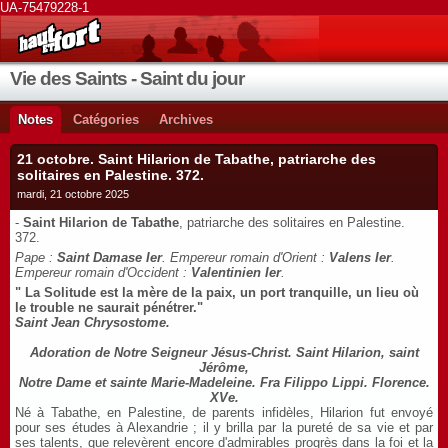
UA-75479228-1
Vie des Saints - Saint du jour
Notes
Catégories
Archives
21 octobre. Saint Hilarion de Tabathe, patriarche des
solitaires en Palestine. 372.
mardi, 21 octobre 2025
-
Saint Hilarion de Tabathe
, patriarche des solitaires en Palestine.
372.
Pape :
Saint Damase Ier
. Empereur romain d'Orient :
Valens Ier
.
Empereur romain d'Occident :
Valentinien Ier
.
" La Solitude est la mère de la paix, un port tranquille, un lieu où
le trouble ne saurait pénétrer."
Saint Jean Chrysostome.
Adoration de Notre Seigneur Jésus-Christ. Saint Hilarion, saint
Jérôme,
Notre Dame et sainte Marie-Madeleine. Fra Filippo Lippi. Florence.
XVe.
Né à Tabathe, en Palestine, de parents infidèles, Hilarion fut envoyé
pour ses études à Alexandrie ; il y brilla par la pureté de sa vie et par
ses talents, que relevèrent encore d'admirables progrès dans la foi et la