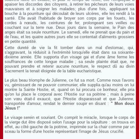
apaiser les discordes des citoyens, à retirer les pécheurs de leurs voies
mauvaises et à soigner les malades; plus d'une fois, appliquant sa
bouche à la pourriture qui découlait de leurs ulcères, elle les rendit à la
santé. Elle avait l'habitude de broyer son corps par les fouets, les
cordes à nœuds, les ceintures de fer, prolongeant ses veilles ou
couchant sur la terre nue. Deux jours dans la semaine, le Pain des
anges était sa seule nourriture. Le samedi, elle ne prenait que du pain et
de l'eau, et les quatre autres jours elle se contentait d'aliments grossiers
en petite quantité.
Cette dureté de vie la fit tomber dans un mal d'estomac, qui,
s'aggravant, la réduisit à l'extrémité lorsqu'elle était dans sa soixante-
dixième année. Elle supporta d'un visage gai et d'une âme ferme les
souffrances de cette longue maladie ; sa seule plainte était que, ne
pouvant prendre et retenir aucune nourriture, le respect dû au divin
Sacrement la tenait éloignée de la table eucharistique.
Le plus beau triomphe de Julienne, ce fut sa mort. Comme nous l'avons
vu, gémissant de ne pouvoir communier, elle supplia qu'au moins on lui
montre la Sainte Hostie, et, quand on lui procura ce bonheur, elle pria
qu'on lui place le corporal avec l'Hostie sur sa poitrine ; mais à peine
son vœu était-il exaucé, que l'Hostie disparaissait et que Julienne,
transportée d'amour, rendait le dernier soupir en disant :
" Mon doux
Jésus !"
Le visage serein et souriant. On comprit le miracle, lorsque le corps de
la vierge dut être disposé selon l'usage pour la sépulture : on trouva en
effet, au côté gauche de la poitrine, imprimée sur la chair comme par un
sceau la forme d'une hostie représentant l'image de Jésus crucifié.