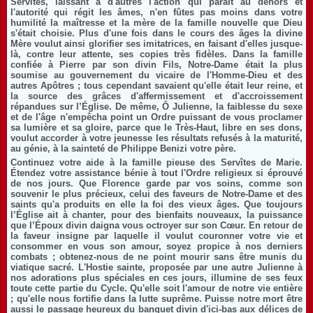
Servîtes, laissant à d'autres l'action qui paraît au dehors et
l'autorité qui régit les âmes, n'en fûtes pas moins dans votre
humilité la maîtresse et la mère de la famille nouvelle que Dieu
s'était choisie. Plus d'une fois dans le cours des âges la divine
Mère voulut ainsi glorifier ses imitatrices, en faisant d'elles jusque-
là, contre leur attente, ses copies très fidèles. Dans la famille
confiée à Pierre par son divin Fils, Notre-Dame était la plus
soumise au gouvernement du vicaire de l'Homme-Dieu et des
autres Apôtres ; tous cependant savaient qu'elle était leur reine, et
la source des grâces d'affermissement et d'accroissement
répandues sur l’Église. De même, Ô Julienne, la faiblesse du sexe
et de l'âge n'empêcha point un Ordre puissant de vous proclamer
sa lumière et sa gloire, parce que le Très-Haut, libre en ses dons,
voulut accorder à votre jeunesse les résultats refusés à la maturité,
au génie, à la sainteté de Philippe Benizi votre père.
Continuez votre aide à la famille pieuse des Servîtes de Marie.
Étendez votre assistance bénie à tout l'Ordre religieux si éprouvé
de nos jours. Que Florence garde par vos soins, comme son
souvenir le plus précieux, celui des faveurs de Notre-Dame et des
saints qu'a produits en elle la foi des vieux âges. Que toujours
l’Église ait à chanter, pour des bienfaits nouveaux, la puissance
que l’Époux divin daigna vous octroyer sur son Cœur. En retour de
la faveur insigne par laquelle il voulut couronner votre vie et
consommer en vous son amour, soyez propice à nos derniers
combats ; obtenez-nous de ne point mourir sans être munis du
viatique sacré. L'Hostie sainte, proposée par une autre Julienne à
nos adorations plus spéciales en ces jours, illumine de ses feux
toute cette partie du Cycle. Qu'elle soit l'amour de notre vie entière
; qu'elle nous fortifie dans la lutte suprême. Puisse notre mort être
aussi le passage heureux du banquet divin d'ici-bas aux délices de