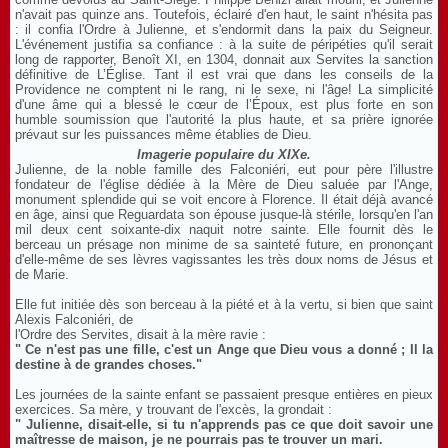
n'avait pas quinze ans. Toutefois, éclairé d'en haut, le saint n'hésita pas
: il confia l'Ordre à Julienne, et s'endormit dans la paix du Seigneur.
L'événement justifia sa confiance : à la suite de péripéties qu'il serait
long de rapporter, Benoît XI, en 1304, donnait aux Servites la sanction
définitive de L’Église. Tant il est vrai que dans les conseils de la
Providence ne comptent ni le rang, ni le sexe, ni l'âge! La simplicité
d'une âme qui a blessé le cœur de l’Époux, est plus forte en son
humble soumission que l'autorité la plus haute, et sa prière ignorée
prévaut sur les puissances même établies de Dieu.
Imagerie populaire du XIXe.
Julienne, de la noble famille des Falconiéri, eut pour père l'illustre
fondateur de l'église dédiée à la Mère de Dieu saluée par l'Ange,
monument splendide qui se voit encore à Florence. Il était déjà avancé
en âge, ainsi que Reguardata son épouse jusque-là stérile, lorsqu'en l'an
mil deux cent soixante-dix naquit notre sainte. Elle fournit dès le
berceau un présage non minime de sa sainteté future, en prononçant
d'elle-même de ses lèvres vagissantes les très doux noms de Jésus et
de Marie.
Elle fut initiée dès son berceau à la piété et à la vertu, si bien que saint
Alexis Falconiéri, de
l'Ordre des Servites, disait à la mère ravie :
" Ce n'est pas une fille, c'est un Ange que Dieu vous a donné ; Il la
destine à de grandes choses."
Les journées de la sainte enfant se passaient presque entières en pieux
exercices. Sa mère, y trouvant de l'excès, la grondait :
" Julienne, disait-elle, si tu n'apprends pas ce que doit savoir une
maîtresse de maison, je ne pourrais pas te trouver un mari.