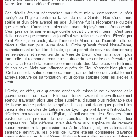
Notre-Dame un cortège d'honneur.
Ces détails étaient nécessaires pour faire mieux comprendre le récit
abrégé où l’Église renferme la vie de notre Sainte. Née d'une mère
stérile et d'un père avancé en âge, Julienne fut la récompense du zèle
que ce père, Carissimo Falconiéri, avait déployé pour l'Annonciade.
C'est près de la sainte image qu'elle devait vivre et mourir ; c'est près
d'elle encore que reposent aujourd'hui ses reliques sacrées. Élevée par
saint Alexis, son oncle, dans l'amour de Marie et de l'humilité, elle se
dévoua dès son plus jeune âge à l'Ordre qu'avait fondé Notre-Dame,
n'ambitionnant qu'un titre d'oblate, qui lui permît de servir au dernier rang
les serviteurs et servantes de la Mère de Dieu ; c'est ainsi que , plus
tard , elle fut reconnue comme institutrice du tiers-ordre des Servites, et
se vit à la tête de la première communauté des Mantelées ou tertiaires
de son sexe. Mais son influence auprès de Dieu s'étendit bien plus, et
l'Ordre entier la salue comme sa mère ; car ce fut elle qui véritablement
acheva l'œuvre de sa fondation, et lui donna stabilité pour les siècles à
venir.
L'Ordre, en effet, que quarante années de miraculeuse existence et le
gouvernement de saint Philippe Benizi avaient merveilleusement
étendu, traversait alors une crise suprême, d'autant plus redoutable que
de Rome même partait la tempête. Il s'agissait d'appliquer partout les
canons des conciles de Latran et de Lyon, qui prohibaient l'introduction
d'Ordres nouveaux dans l’Église; l'établissement des Servites étant
postérieur au premier de ces conciles, Innocent V résolut leur
suppression. Déjà défense avait été faite aux supérieurs de recevoir
aucun novice à la profession ou à la vêture ; et, en attendant la
sentence définitive, les biens de l'Ordre étaient considérés d'avance
comme dévolus au Saint-Siège. Philippe Benizi allait mourir, et Julienne