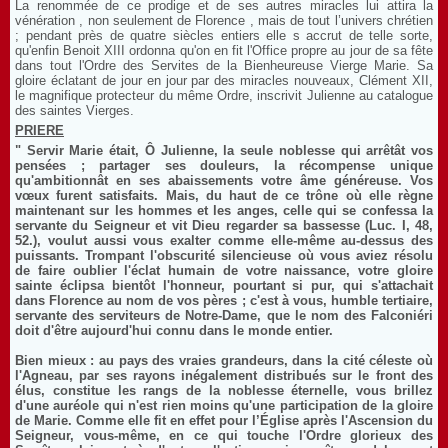
La renommée de ce prodige et de ses autres miracles lui attira la
vénération , non seulement de Florence , mais de tout l’univers chrétien
; pendant près de quatre siècles entiers elle s accrut de telle sorte,
qu'enfin Benoit XIII ordonna qu'on en fit l'Office propre au jour de sa fête
dans tout l'Ordre des Servites de la Bienheureuse Vierge Marie. Sa
gloire éclatant de jour en jour par des miracles nouveaux, Clément XII,
le magnifique protecteur du même Ordre, inscrivit Julienne au catalogue
des saintes Vierges.
PRIERE
" Servir Marie était, Ô Julienne, la seule noblesse qui arrêtât vos
pensées ; partager ses douleurs, la récompense unique
qu'ambitionnât en ses abaissements votre âme généreuse. Vos
vœux furent satisfaits. Mais, du haut de ce trône où elle règne
maintenant sur les hommes et les anges, celle qui se confessa la
servante du Seigneur et vit Dieu regarder sa bassesse (Luc. I, 48,
52.), voulut aussi vous exalter comme elle-même au-dessus des
puissants. Trompant l'obscurité silencieuse où vous aviez résolu
de faire oublier l'éclat humain de votre naissance, votre gloire
sainte éclipsa bientôt l'honneur, pourtant si pur, qui s'attachait
dans Florence au nom de vos pères ; c'est à vous, humble tertiaire,
servante des serviteurs de Notre-Dame, que le nom des Falconiéri
doit d'être aujourd'hui connu dans le monde entier.
Bien mieux : au pays des vraies grandeurs, dans la cité céleste où
l'Agneau, par ses rayons inégalement distribués sur le front des
élus, constitue les rangs de la noblesse éternelle, vous brillez
d'une auréole qui n'est rien moins qu'une participation de la gloire
de Marie. Comme elle fit en effet pour l’Église après l'Ascension du
Seigneur, vous-même, en ce qui touche l'Ordre glorieux des