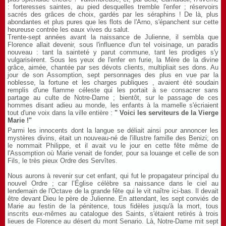
: forteresses saintes, au pied desquelles tremble l'enfer ; réservoirs
sacrés des grâces de choix, gardés par les séraphins ! De là, plus
abondantes et plus pures que les flots de l'Arno, s'épanchent sur cette
heureuse contrée les eaux vives du salut.
Trente-sept années avant la naissance de Julienne, il sembla que
Florence allait devenir, sous l'influence d'un tel voisinage, un paradis
nouveau : tant la sainteté y parut commune, tant les prodiges s'y
vulgarisèrent. Sous les yeux de l'enfer en furie, la Mère de la divine
grâce, aimée, chantée par ses dévots clients, multipliait ses dons. Au
jour de son Assomption, sept personnages des plus en vue par la
noblesse, la fortune et les charges publiques , avaient été soudain
remplis d'une flamme céleste qui les portait à se consacrer sans
partage au culte de Notre-Dame ; bientôt, sur le passage de ces
hommes disant adieu au monde, les enfants à la mamelle s'écriaient
tout d'une voix dans la ville entière :
" Voici les serviteurs de la Vierge
Marie !"
Parmi les innocents dont la langue se déliait ainsi pour annoncer les
mystères divins, était un nouveau-né de l'illustre famille des Benizi; on
le nommait Philippe, et il avait vu le jour en cette fête même de
l'Assomption où Marie venait de fonder, pour sa louange et celle de son
Fils, le très pieux Ordre des Servîtes.
Nous aurons à revenir sur cet enfant, qui fut le propagateur principal du
nouvel Ordre ; car l’Église célèbre sa naissance dans le ciel au
lendemain de l'Octave de la grande fête qui le vit naître ici-bas. Il devait
être devant Dieu le père de Julienne. En attendant, les sept conviés de
Marie au festin de la pénitence, tous fidèles jusqu'à la mort, tous
inscrits eux-mêmes au catalogue des Saints, s'étaient retirés à trois
lieues de Florence au désert du mont Senario. Là, Notre-Dame mit sept