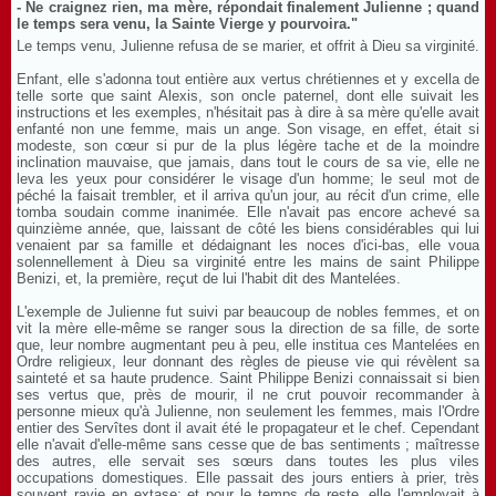
- Ne craignez rien, ma mère, répondait finalement Julienne ; quand
le temps sera venu, la Sainte Vierge y pourvoira."
Le temps venu, Julienne refusa de se marier, et offrit à Dieu sa virginité.
Enfant, elle s'adonna tout entière aux vertus chrétiennes et y excella de
telle sorte que saint Alexis, son oncle paternel, dont elle suivait les
instructions et les exemples, n'hésitait pas à dire à sa mère qu'elle avait
enfanté non une femme, mais un ange. Son visage, en effet, était si
modeste, son cœur si pur de la plus légère tache et de la moindre
inclination mauvaise, que jamais, dans tout le cours de sa vie, elle ne
leva les yeux pour considérer le visage d'un homme; le seul mot de
péché la faisait trembler, et il arriva qu'un jour, au récit d'un crime, elle
tomba soudain comme inanimée. Elle n'avait pas encore achevé sa
quinzième année, que, laissant de côté les biens considérables qui lui
venaient par sa famille et dédaignant les noces d'ici-bas, elle voua
solennellement à Dieu sa virginité entre les mains de saint Philippe
Benizi, et, la première, reçut de lui l'habit dit des Mantelées.
L'exemple de Julienne fut suivi par beaucoup de nobles femmes, et on
vit la mère elle-même se ranger sous la direction de sa fille, de sorte
que, leur nombre augmentant peu à peu, elle institua ces Mantelées en
Ordre religieux, leur donnant des règles de pieuse vie qui révèlent sa
sainteté et sa haute prudence. Saint Philippe Benizi connaissait si bien
ses vertus que, près de mourir, il ne crut pouvoir recommander à
personne mieux qu'à Julienne, non seulement les femmes, mais l'Ordre
entier des Servîtes dont il avait été le propagateur et le chef. Cependant
elle n'avait d'elle-même sans cesse que de bas sentiments ; maîtresse
des autres, elle servait ses sœurs dans toutes les plus viles
occupations domestiques. Elle passait des jours entiers à prier, très
souvent ravie en extase; et pour le temps de reste, elle l'employait à