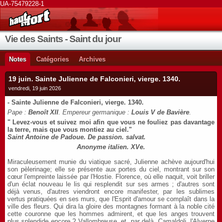
UA-75479228-1
Vie des Saints - Saint du jour
Notes
Catégories
Archives
19 juin. Sainte Julienne de Falconieri, vierge. 1340.
vendredi, 19 juin 2026
-
Sainte Julienne de Falconieri, vierge. 1340.
Pape :
Benoît XII
. Empereur germanique :
Louis V de Bavière
.
" Levez-vous et suivez moi afin que vous ne fouliez pas davantage
la terre, mais que vous montiez au ciel."
Saint Antoine de Padoue. De passion. salvat.
Anonyme italien. XVe.
Miraculeusement munie du viatique sacré, Julienne achève aujourd'hui
son pèlerinage; elle se présente aux portes du ciel, montrant sur son
cœur l'empreinte laissée par l'Hostie. Florence, où elle naquit, voit briller
d'un éclat nouveau le lis qui resplendit sur ses armes ; d'autres sont
déjà venus, d'autres viendront encore manifester, par les sublimes
vertus pratiquées en ses murs, que l'Esprit d'amour se complaît dans la
ville des fleurs. Qui dira la gloire des montagnes formant à la noble cité
cette couronne que les hommes admirent, et que les anges trouvent
plus splendide encore ? Vallombreuse, et, par delà, Camaldoli, l'Alverne