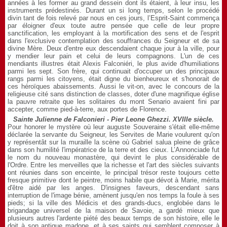
années à les former au grand dessein dont ils étaient, à leur insu, les
instruments prédestinés. Durant un si long temps, selon le procédé
divin tant de fois relevé par nous en ces jours, l’Esprit-Saint commença
par éloigner d'eux toute autre pensée que celle de leur propre
sanctification, les employant à la mortification des sens et de l'esprit
dans l'exclusive contemplation des souffrances du Seigneur et de sa
divine Mère. Deux d'entre eux descendaient chaque jour à la ville, pour
y mendier leur pain et celui de leurs compagnons. L'un de ces
mendiants illustres était Alexis Falconiéri, le plus avide d'humiliations
parmi les sept. Son frère, qui continuait d'occuper un des principaux
rangs parmi les citoyens, était digne du bienheureux et s'honorait de
ces héroïques abaissements. Aussi le vit-on, avec le concours de la
religieuse cité sans distinction de classes, doter d'une magnifique église
la pauvre retraite que les solitaires du mont Senario avaient fini par
accepter, comme pied-à-terre, aux portes de Florence.
Sainte Julienne de Falconieri - Pier Leone Ghezzi. XVIIIe siècle.
Pour honorer le mystère où leur auguste Souveraine s'était elle-même
déclarée la servante du Seigneur, les Servites de Marie voulurent qu'on
y représentât sur la muraille la scène où Gabriel salua pleine de grâce
dans son humilité l'impératrice de la terre et des cieux. L’Annonciade fut
le nom du nouveau monastère, qui devint le plus considérable de
l'Ordre. Entre les merveilles que la richesse et l'art des siècles suivants
ont réunies dans son enceinte, le principal trésor reste toujours cette
fresque primitive dont le peintre, moins habile que dévot à Marie, mérita
d'être aidé par les anges. D'insignes faveurs, descendant sans
interruption de l'image bénie, amènent jusqu'en nos temps la foule à ses
pieds; si la ville des Médicis et des grands-ducs, englobée dans le
brigandage universel de la maison de Savoie, a gardé mieux que
plusieurs autres l'ardente piété des beaux temps de son histoire, elle le
doit à son antique madone, et à ses saints qui semblent composer à