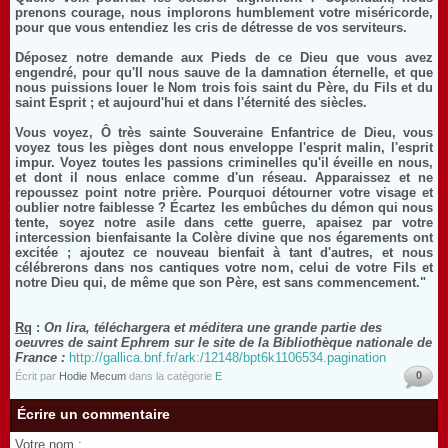
prenons courage, nous implorons humblement votre miséricorde,
pour que vous entendiez les cris de détresse de vos serviteurs.
Déposez notre demande aux Pieds de ce Dieu que vous avez
engendré, pour qu'Il nous sauve de la damnation éternelle, et que
nous puissions louer le Nom trois fois saint du Père, du Fils et du
saint Esprit ; et aujourd'hui et dans l'éternité des siècles.
Vous voyez, Ô très sainte Souveraine Enfantrice de Dieu, vous
voyez tous les pièges dont nous enveloppe l'esprit malin, l'esprit
impur. Voyez toutes les passions criminelles qu'il éveille en nous,
et dont il nous enlace comme d'un réseau. Apparaissez et ne
repoussez point notre prière. Pourquoi détourner votre visage et
oublier notre faiblesse ? Écartez les embûches du démon qui nous
tente, soyez notre asile dans cette guerre, apaisez par votre
intercession bienfaisante la Colère divine que nos égarements ont
excitée ; ajoutez ce nouveau bienfait à tant d'autres, et nous
célébrerons dans nos cantiques votre nom, celui de votre Fils et
notre Dieu qui, de même que son Père, est sans commencement."
Rq
:
On lira, téléchargera et méditera une grande partie des
oeuvres de saint Ephrem sur le site de la Bibliothèque nationale de
France :
http://gallica.bnf.fr/ark:/12148/bpt6k1106534.pagination
0
Écrit par
Hodie Mecum
dans la catégorie
E
Écrire un commentaire
Votre nom :