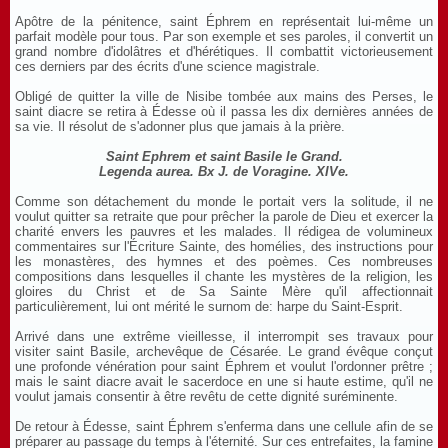
Apôtre de la pénitence, saint Éphrem en représentait lui-même un
parfait modèle pour tous. Par son exemple et ses paroles, il convertit un
grand nombre d'idolâtres et d'hérétiques. Il combattit victorieusement
ces derniers par des écrits d'une science magistrale.
Obligé de quitter la ville de Nisibe tombée aux mains des Perses, le
saint diacre se retira à Édesse où il passa les dix dernières années de
sa vie. Il résolut de s'adonner plus que jamais à la prière.
Saint Ephrem et saint Basile le Grand.
Legenda aurea. Bx J. de Voragine. XIVe.
Comme son détachement du monde le portait vers la solitude, il ne
voulut quitter sa retraite que pour prêcher la parole de Dieu et exercer la
charité envers les pauvres et les malades. Il rédigea de volumineux
commentaires sur l'Écriture Sainte, des homélies, des instructions pour
les monastères, des hymnes et des poèmes. Ces nombreuses
compositions dans lesquelles il chante les mystères de la religion, les
gloires du Christ et de Sa Sainte Mère qu'il affectionnait
particulièrement, lui ont mérité le surnom de: harpe du Saint-Esprit.
Arrivé dans une extrême vieillesse, il interrompit ses travaux pour
visiter saint Basile, archevêque de Césarée. Le grand évêque conçut
une profonde vénération pour saint Éphrem et voulut l'ordonner prêtre ;
mais le saint diacre avait le sacerdoce en une si haute estime, qu'il ne
voulut jamais consentir à être revêtu de cette dignité suréminente.
De retour à Édesse, saint Éphrem s'enferma dans une cellule afin de se
préparer au passage du temps à l'éternité. Sur ces entrefaites, la famine