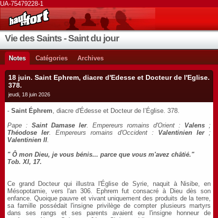
UA-75479228-1
Vie des Saints - Saint du jour
Notes
Catégories
Archives
18 juin. Saint Ephrem, diacre d'Edesse et Docteur de l'Eglise.
378.
jeudi, 18 juin 2026
-
Saint Éphrem
, diacre d'Édesse et Docteur de l’Église. 378.
Pape :
Saint Damase Ier
. Empereurs romains d'Orient :
Valens
;
Théodose Ier
. Empereurs romains d'Occident :
Valentinien Ier
;
Valentinien II
.
" Ô mon Dieu, je vous bénis... parce que vous m'avez châtié."
Tob. XI, 17.
Ce grand Docteur qui illustra l'Église de Syrie, naquit à Nisibe, en
Mésopotamie, vers l'an 306. Ephrem fut consacré à Dieu dès son
enfance. Quoique pauvre et vivant uniquement des produits de la terre,
sa famille possédait l'insigne privilège de compter plusieurs martyrs
dans ses rangs et ses parents avaient eu l'insigne honneur de