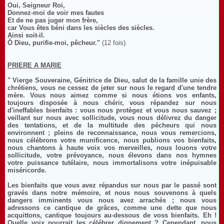
Oui, Seigneur Roi,
Donnez-moi de voir mes fautes
Et de ne pas juger mon frère,
car Vous êtes béni dans les siècles des siècles.
Ainsi soit-il.
Ô Dieu, purifie-moi, pêcheur."
(12 fois).
PRIERE A MARIE
" Vierge Souveraine, Génitrice de Dieu, salut de la famille unie des
chrétiens, vous ne cessez de jeter sur nous le regard d'une tendre
mère. Vous nous aimez comme si nous étions vos enfants,
toujours disposée à nous chérir, vous répandez sur nous
d'ineffables bienfaits : vous nous protègez et vous nous sauvez ;
veillant sur nous avec sollicitude, vous nous délivrez du danger
des tentations, et de la multitude des pécheurs qui nous
environnent ; pleins de reconnaissance, nous vous remercions,
nous célébrons votre munificence, nous publions vos bienfaits,
nous chantons à haute voix vos merveilles, nous louons votre
sollicitude, votre prévoyance, nous élevons dans nos hymnes
votre puissance tutélaire, nous immortalisons votre inépuisable
miséricorde.
Les bienfaits que vous avez répandus sur nous par le passé sont
gravés dans notre mémoire, et nous nous souvenons à quels
dangers imminents vous nous avez arrachés ; nous vous
adressons ce cantique de grâces, comme une dette que nous
acquittons, cantique toujours au-dessous de voss bienfaits. Eh !
Quelle voix pourrait les célébrer dignement ? Cependant, nous