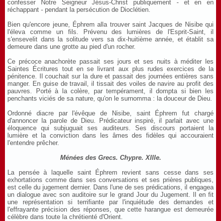
confesser Notre Seigneur Jésus-Christ publiquement - et en en
réchappant - pendant la persécution de Dioclétien.
Bien qu'encore jeune, Éphrem alla trouver saint Jacques de Nisibe qui
l'éleva comme un fils. Prévenu des lumières de l'Esprit-Saint, il
s'ensevelit dans la solitude vers sa dix-huitième année, et établit sa
demeure dans une grotte au pied d'un rocher.
Ce précoce anachorète passait ses jours et ses nuits à méditer les
Saintes Écritures tout en se livrant aux plus rudes exercices de la
pénitence. Il couchait sur la dure et passait des journées entières sans
manger. En guise de travail, il tissait des voiles de navire au profit des
pauvres. Porté à la colère, par tempérament, il dompta si bien les
penchants viciés de sa nature, qu'on le surnomma : la douceur de Dieu.
Ordonné diacre par l'évêque de Nisibe, saint Éphrem fut chargé
d'annoncer la parole de Dieu. Prédicateur inspiré, il parlait avec une
éloquence qui subjuguait ses auditeurs. Ses discours portaient la
lumière et la conviction dans les âmes des fidèles qui accouraient
l'entendre prêcher.
Ménées des Grecs. Chypre. XIIIe.
La pensée à laquelle saint Éphrem revient sans cesse dans ses
exhortations comme dans ses conversations et ses prières publiques,
est celle du jugement dernier. Dans l'une de ses prédications, il engagea
un dialogue avec son auditoire sur le grand Jour du Jugement. Il en fit
une représentation si terrifiante par l'inquiétude des demandes et
l'effrayante précision des réponses, que cette harangue est demeurée
célèbre dans toute la chrétienté d'Orient.