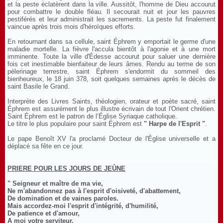
et la peste éclatèrent dans la ville. Aussitôt, l'homme de Dieu accourut
pour combattre le double fléau. Il secourait nuit et jour les pauvres
pestiférés et leur administrait les sacrements. La peste fut finalement
vaincue après trois mois d'héroïques efforts.
En retournant dans sa cellule, saint Éphrem y emportait le germe d'une
maladie mortelle. La fièvre l'accula bientôt à l'agonie et à une mort
imminente. Toute la ville d'Édesse accourut pour saluer une dernière
fois cet inestimable bienfaiteur de leurs âmes. Rendu au terme de son
pèlerinage terrestre, saint Éphrem s'endormit du sommeil des
bienheureux, le 18 juin 378, soit quelques semaines après le décès de
saint Basile le Grand.
Interprète des Livres Saints, théologien, orateur et poète sacré, saint
Éphrem est assurément le plus illustre écrivain de tout l'Orient chrétien.
Saint Éphrem est le patron de l’Église Syriaque catholique.
Le titre le plus populaire pour saint Éphrem est
" Harpe de l'Esprit "
.
Le pape Benoît XV l'a proclamé Docteur de l'Église universelle et a
déplacé sa fête en ce jour.
PRIERE POUR LES JOURS DE JEÛNE
" Seigneur et maître de ma vie,
Ne m'abandonnez pas à l'esprit d'oisiveté, d'abattement,
De domination et de vaines paroles.
Mais accordez-moi l'esprit d'intégrité, d'humilité,
De patience et d'amour,
A moi votre serviteur.