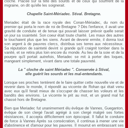
cloche. Placée sur la tête des sourds et de ceux qui souffrent de la
migraine, on dit qu'elle les soignerait.
Chapelle Saint-Mériadec. Stival. Bretagne.
Meriadec était de la race royale des Conan-Mériadec, du nom du
premier qui porta le nom de roi de Bretagne ? Dès l'enfance, il avait une
gravité de conduite et de tenue qui pouvait laisser prévoir quelle serait
un jour sa ssainteté. Son coeur était toute charité. Les maux des autres
le touchaient plus que les siens. Avant de devenir ermite, il donna tout
son argent à de pauvres clercs, distribua ses terres aux nécessiteux.
Sa réputation de sainteté devint si grande qu'il craignit tomber dans la
vanité, et se retira plus loin encore du monde. Au lieu de la soie et de la
pourpre qu'il portait autrefois, Meriadec se mit à porter des loques,
mangeant simplement, vivant dans une totale pauvreté.
La " cloche de saint Mériadec ". Conservée à Stival,
elle guérit les sourds et les mal-entendants.
Lorsque ses proches tentèrent de le faire quitter cette nouvelle vie et de
revenir dans le monde, il répondit au vicomte de Rohan qui était venu
avec eux qu'il ferait mieux de s'occuper de chasser les voleurs et les
bandits des environs. Le vicomte le prit au mot, et un grand mal fut
chassé hors de Bretagne.
Bien que Meriadec fut unanimement élu évêque de Vannes, Gueganton,
évêque de son clergé l'avait agrégé à son clergé malgré ses fortes
résistances, il accepta difficilement son épiscopat. Il fallut le conduire
de force à Vannes Après sa consécration, il continua à mener une vie
d'abstinence et d'amour pour les pauvres. Il mourrut en embrassant ses