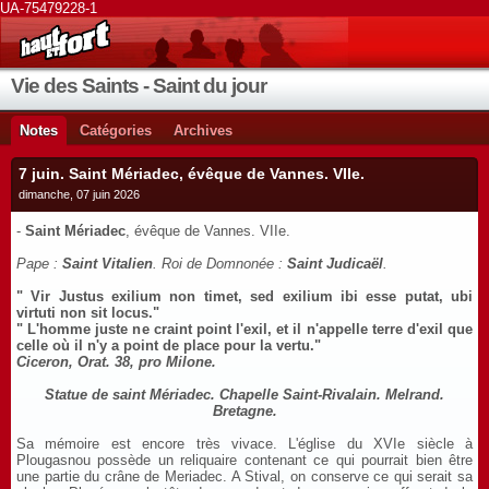
UA-75479228-1
Vie des Saints - Saint du jour
Notes
Catégories
Archives
7 juin. Saint Mériadec, évêque de Vannes. VIIe.
dimanche, 07 juin 2026
-
Saint Mériadec
, évêque de Vannes. VIIe.
Pape :
Saint Vitalien
. Roi de Domnonée :
Saint Judicaël
.
" Vir Justus exilium non timet, sed exilium ibi esse putat, ubi
virtuti non sit locus."
" L'homme juste ne craint point l'exil, et il n'appelle terre d'exil que
celle où il n'y a point de place pour la vertu."
Ciceron, Orat. 38, pro Milone.
Statue de saint Mériadec. Chapelle Saint-Rivalain. Melrand.
Bretagne.
Sa mémoire est encore très vivace. L'église du XVIe siècle à
Plougasnou possède un reliquaire contenant ce qui pourrait bien être
une partie du crâne de Meriadec. A Stival, on conserve ce qui serait sa