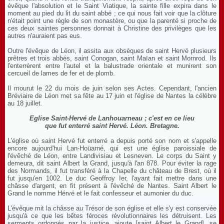
évêque l'absolution et le Saint Viatique, la sainte fille expira dans le
moment au pied du lit du saint abbé ; ce qui nous fait voir que la clôture
n'était point une règle de son monastère, ou que la parenté si proche de
ces deux saintes personnes donnait à Christine des privilèges que les
autres n'auraient pas eus.
Outre l'évêque de Léon, il assita aux obsèques de saint Hervé plusieurs
prêtres et trois abbés, saint Conogan, saint Maïan et saint Mornrod. Ils
l'enterrèrent entre l'autel et la balustrade orientale et munirent son
cercueil de lames de fer et de plomb.
Il mourut le 22 du mois de juin selon ses Actes. Cependant, l'ancien
Bréviaire de Léon met sa fête au 17 juin et l'église de Nantes la célèbre
au 18 juillet.
Eglise Saint-Hervé de Lanhouarneau ; c'est en ce lieu
que fut enterré saint Hervé. Léon. Bretagne.
L'église où saint Hervé fut enterré a depuis porté son nom et s'appelle
encore aujourd'hui Lan-Hoüarné, qui est une église paroissiale de
l'évêché de Léon, entre Landivisiau et Lesneven. Le corps du Saint y
demeura, dit saint Albert la Grand, jusqu'à l'an 878. Pour éviter la rage
des Normands, il fut transféré à la Chapelle du château de Brest, où il
fut jusqu'en 1002. Le duc Geoffroy Ier, l'ayant fait mettre dans une
châsse d'argent, en fit présent à l'évêché de Nantes. Saint Albert le
Grand le nomme Hérvé et le fait confesseur et aumonier du duc.
L'évêque mit la châsse au Trésor de son église et elle s'y est conservée
jusqu'à ce que les bêtes féroces révolutionnaires les détruisent. Les
serments ordonnés par la justice, ajoute [saint Albert le Grand], se