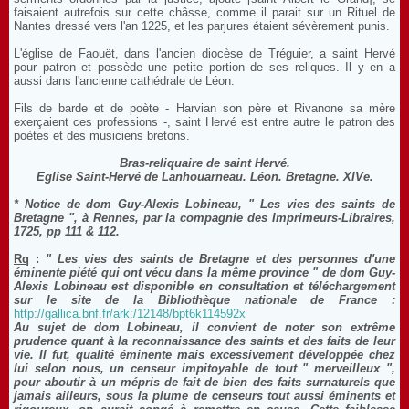
faisaient autrefois sur cette châsse, comme il parait sur un Rituel de
Nantes dressé vers l'an 1225, et les parjures étaient sévèrement punis.
L'église de Faouët, dans l'ancien diocèse de Tréguier, a saint Hervé
pour patron et possède une petite portion de ses reliques. Il y en a
aussi dans l'ancienne cathédrale de Léon.
Fils de barde et de poète - Harvian son père et Rivanone sa mère
exerçaient ces professions -, saint Hervé est entre autre le patron des
poètes et des musiciens bretons.
Bras-reliquaire de saint Hervé.
Eglise Saint-Hervé de Lanhouarneau. Léon. Bretagne. XIVe.
*
Notice de dom Guy-Alexis Lobineau, " Les vies des saints de
Bretagne ", à Rennes, par la compagnie des Imprimeurs-Libraires,
1725, pp 111 & 112.
Rq
:
" Les vies des saints de Bretagne et des personnes d'une
éminente piété qui ont vécu dans la même province " de dom Guy-
Alexis Lobineau est disponible en consultation et téléchargement
sur le site de la Bibliothèque nationale de France :
http://gallica.bnf.fr/ark:/12148/bpt6k114592x
Au sujet de dom Lobineau, il convient de noter son extrême
prudence quant à la reconnaissance des saints et des faits de leur
vie. Il fut, qualité éminente mais excessivement développée chez
lui selon nous, un censeur impitoyable de tout " merveilleux ",
pour aboutir à un mépris de fait de bien des faits surnaturels que
jamais ailleurs, sous la plume de censeurs tout aussi éminents et