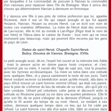
par lesquelles il lui commandait de procurer à Harvian la commodité
d'un vaisseau pour repasser dans l'île de Bretagne. Mais il arriva des
choses qui déterminèrent Harvian à demeurer en Armorique.
Il y épousa une fille à peu près de même profession que lui, appelée
Rivanone, dont il eut un fils qui naquit aveugle et qui fut appelé
Hoüarvé, Harvian, Hoüarn ou encore Hervé, car on écrit son nom de
toutes ces manières différentes. La mère de Hervé était des environs
de Lan-nuzan, elle le mit au monde à Lan-Rigur (Rigur était le nom de
son frère) et l'éleva dans le canton de Keran ; tous nom qui ne nous
instruisent pas beaucoup, mais qui pourront être reconnu par les gens
du pays de Léon.
Statue de saint Hervé. Chapelle Saint-Hervé.
Bubry. Diocèse de Vannes. Bretagne. XVIIe.
Le petit aveugle avait, dit-on, l'esprit fort ouvert et la mémoire très fidèle
; mais la preuve qu'on en donne passe toute croyance, et c'est,
qu'instruit par sa mère, il savait dès l'âge de sept ans, tout le psautier,
avec les hymnes ecclésiastiques. Sa mère se retira dans une solitude
avec quelques filles, et y passa saintement le reste de ses jours. Saint
Hervé voulant recevoir sa bénédiction avant qu'elle mourût, alla dans le
pays d'Ack trouver un saint homme nommé Urfoed, qui était son parent,
pour le prier de s'informer du lieu de retraite de sa mère, afin qu'il pût s'y
faire conduire. Urfoed prit volontiers cette peine et découvrit enfin la
solitude où Rivanone passait sa vie dans une austère pénitence. Elle fit
prier son fils de ne point s'éloigner de la demeure d'Urfoed, jusqu'à ce
qu'elle le fît avertir du temps de sa mort. Hervé, se rendant à ses
ordres, demeura quelques temps dans ce lieu qui lui fut cédé par
Urfoed. Le saint homme s'en alla d'un autre côté, bâtit un oratoire dans