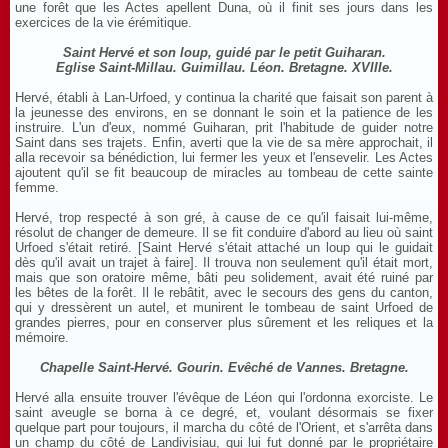
une forêt que les Actes apellent Duna, où il finit ses jours dans les
exercices de la vie érémitique.
Saint Hervé et son loup, guidé par le petit Guiharan.
Eglise Saint-Millau. Guimillau. Léon. Bretagne. XVIIIe.
Hervé, établi à Lan-Urfoed, y continua la charité que faisait son parent à
la jeunesse des environs, en se donnant le soin et la patience de les
instruire. L'un d'eux, nommé Guiharan, prit l'habitude de guider notre
Saint dans ses trajets. Enfin, averti que la vie de sa mère approchait, il
alla recevoir sa bénédiction, lui fermer les yeux et l'ensevelir. Les Actes
ajoutent qu'il se fit beaucoup de miracles au tombeau de cette sainte
femme.
Hervé, trop respecté à son gré, à cause de ce qu'il faisait lui-même,
résolut de changer de demeure. Il se fit conduire d'abord au lieu où saint
Urfoed s'était retiré. [Saint Hervé s'était attaché un loup qui le guidait
dès qu'il avait un trajet à faire]. Il trouva non seulement qu'il était mort,
mais que son oratoire même, bâti peu solidement, avait été ruiné par
les bêtes de la forêt. Il le rebâtit, avec le secours des gens du canton,
qui y dressèrent un autel, et munirent le tombeau de saint Urfoed de
grandes pierres, pour en conserver plus sûrement et les reliques et la
mémoire.
Chapelle Saint-Hervé. Gourin. Evêché de Vannes. Bretagne.
Hervé alla ensuite trouver l'évêque de Léon qui l'ordonna exorciste. Le
saint aveugle se borna à ce degré, et, voulant désormais se fixer
quelque part pour toujours, il marcha du côté de l'Orient, et s'arrêta dans
un champ du côté de Landivisiau, qui lui fut donné par le propriétaire