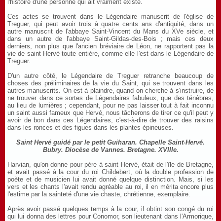
l'histoire d'une personne qui ait vraiment existé.
Ces actes se trouvent dans le Légendaire manuscrit de l'église de
Treguer, qui peut avoir trois à quatre cents ans d'antiquité, dans un
autre manuscrit de l'abbaye Saint-Vincent du Mans du XVe siècle, et
dans un autre de l'abbaye Saint-Gildas-des-Bois ; mais ces deux
derniers, non plus que l'ancien bréviaire de Léon, ne rapportent pas la
vie de saint Hervé toute entière, comme elle l'est dans le Légendaire de
Treguer.
D'un autre côté, le Légendaire de Treguer retranche beaucoup de
choses des préliminaires de la vie du Saint, qui se trouvent dans les
autres manuscrits. On est à plaindre, quand on cherche à s'instruire, de
ne trouver dans ce sortes de Légendaires fabuleux, que des ténèbres,
au lieu de lumières ; cependant, pour ne pas laisser tout à fait inconnu
un saint aussi fameux que Hervé, nous tâcherons de tirer ce qu'il peut y
avoir de bon dans ces Légendaires, c'est-à-dire de trouver des raisins
dans les ronces et des figues dans les plantes épineuses.
Saint Hervé guidé par le petit
Guiharan
. Chapelle Saint-Hervé.
Bubry. Diocèse de Vannes. Bretagne. XVIIIe.
Harvian, qu'on donne pour père à saint Hervé, était de l'île de Bretagne,
et avait passé à la cour du roi Childebert, où la double profession de
poète et de musicien lui avait donné quelque distinction. Mais, si les
vers et les chants l'avait rendu agréable au roi, il en mérita encore plus
l'estime par la sainteté d'une vie chaste, chrétienne, exemplaire.
Après avoir passé quelques temps à la cour, il obtint son congé du roi
qui lui donna des lettres pour Conomor, son lieutenant dans l'Armorique,