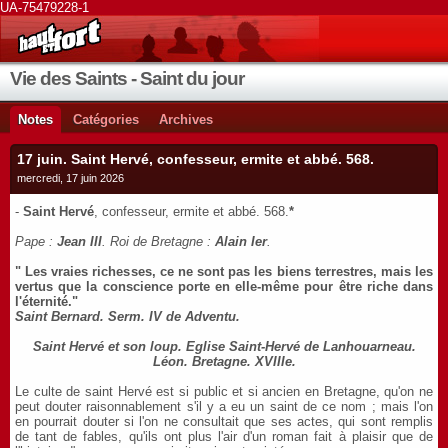
UA-75479228-1
Vie des Saints - Saint du jour
Notes
Catégories
Archives
17 juin. Saint Hervé, confesseur, ermite et abbé. 568.
mercredi, 17 juin 2026
-
Saint Hervé
, confesseur, ermite et abbé. 568.
*
Pape :
Jean III
. Roi de Bretagne :
Alain Ier
.
" Les vraies richesses, ce ne sont pas les biens terrestres, mais les
vertus que la conscience porte en elle-même pour être riche dans
l'éternité."
Saint Bernard. Serm. IV de Adventu.
Saint Hervé et son loup. Eglise Saint-Hervé de Lanhouarneau.
Léon. Bretagne. XVIIIe.
Le culte de saint Hervé est si public et si ancien en Bretagne, qu'on ne
peut douter raisonnablement s'il y a eu un saint de ce nom ; mais l'on
en pourrait douter si l'on ne consultait que ses actes, qui sont remplis
de tant de fables, qu'ils ont plus l'air d'un roman fait à plaisir que de