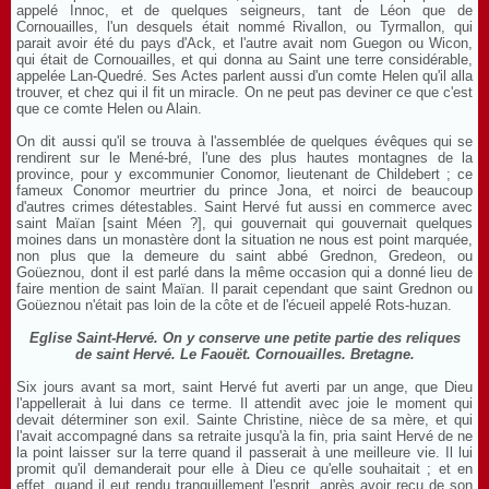
appelé Innoc, et de quelques seigneurs, tant de Léon que de
Cornouailles, l'un desquels était nommé Rivallon, ou Tyrmallon, qui
parait avoir été du pays d'Ack, et l'autre avait nom Guegon ou Wicon,
qui était de Cornouailles, et qui donna au Saint une terre considérable,
appelée Lan-Quedré. Ses Actes parlent aussi d'un comte Helen qu'il alla
trouver, et chez qui il fit un miracle. On ne peut pas deviner ce que c'est
que ce comte Helen ou Alain.
On dit aussi qu'il se trouva à l'assemblée de quelques évêques qui se
rendirent sur le Mené-bré, l'une des plus hautes montagnes de la
province, pour y excommunier Conomor, lieutenant de Childebert ; ce
fameux Conomor meurtrier du prince Jona, et noirci de beaucoup
d'autres crimes détestables. Saint Hervé fut aussi en commerce avec
saint Maïan [saint Méen ?], qui gouvernait qui gouvernait quelques
moines dans un monastère dont la situation ne nous est point marquée,
non plus que la demeure du saint abbé Grednon, Gredeon, ou
Goüeznou, dont il est parlé dans la même occasion qui a donné lieu de
faire mention de saint Maïan. Il parait cependant que saint Grednon ou
Goüeznou n'était pas loin de la côte et de l'écueil appelé Rots-huzan.
Eglise Saint-Hervé. On y conserve une petite partie des reliques
de saint Hervé. Le Faouët. Cornouailles. Bretagne.
Six jours avant sa mort, saint Hervé fut averti par un ange, que Dieu
l'appellerait à lui dans ce terme. Il attendit avec joie le moment qui
devait déterminer son exil. Sainte Christine, nièce de sa mère, et qui
l'avait accompagné dans sa retraite jusqu'à la fin, pria saint Hervé de ne
la point laisser sur la terre quand il passerait à une meilleure vie. Il lui
promit qu'il demanderait pour elle à Dieu ce qu'elle souhaitait ; et en
effet, quand il eut rendu tranquillement l'esprit, après avoir reçu de son