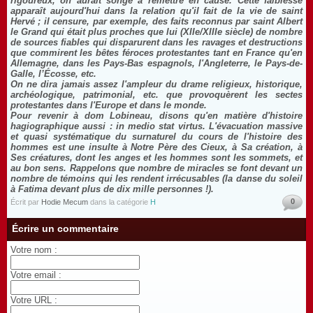
rigoureux, on aurait songé à remettre en cause. Cette faiblesse
apparaît aujourd'hui dans la relation qu'il fait de la vie de saint
Hervé ; il censure, par exemple, des faits reconnus par saint Albert
le Grand qui était plus proches que lui (XIIe/XIIIe siècle) de nombre
de sources fiables qui disparurent dans les ravages et destructions
que commirent les bêtes féroces protestantes tant en France qu'en
Allemagne, dans les Pays-Bas espagnols, l'Angleterre, le Pays-de-
Galle, l’Écosse, etc.
On ne dira jamais assez l'ampleur du drame religieux, historique,
archéologique, patrimonial, etc. que provoquèrent les sectes
protestantes dans l'Europe et dans le monde.
Pour revenir à dom Lobineau, disons qu'en matière d'histoire
hagiographique aussi : in medio stat virtus. L'évacuation massive
et quasi systématique du surnaturel du cours de l'histoire des
hommes est une insulte à Notre Père des Cieux, à Sa création, à
Ses créatures, dont les anges et les hommes sont les sommets, et
au bon sens. Rappelons que nombre de miracles se font devant un
nombre de témoins qui les rendent irrécusables (la danse du soleil
à Fatima devant plus de dix mille personnes !).
0
Écrit par
Hodie Mecum
dans la catégorie
H
Écrire un commentaire
Votre nom :
Votre email :
Votre URL :