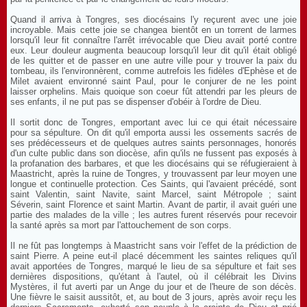
Quand il arriva à Tongres, ses diocésains l'y reçurent avec une joie
incroyable. Mais cette joie se changea bientôt en un torrent de larmes
lorsqu'il leur fit connaître l'arrêt irrévocable que Dieu avait porté contre
eux. Leur douleur augmenta beaucoup lorsqu'il leur dit qu'il était obligé
de les quitter et de passer en une autre ville pour y trouver la paix du
tombeau, ils l'environnèrent, comme autrefois les fidèles d'Ephèse et de
Milet avaient environné saint Paul, pour le conjurer de ne les point
laisser orphelins. Mais quoique son coeur fût attendri par les pleurs de
ses enfants, il ne put pas se dispenser d'obéir à l'ordre de Dieu.
Il sortit donc de Tongres, emportant avec lui ce qui était nécessaire
pour sa sépulture. On dit qu'il emporta aussi les ossements sacrés de
ses prédécesseurs et de quelques autres saints personnages, honorés
d'un culte public dans son diocèse, afin qu'ils ne fussent pas exposés à
la profanation des barbares, et que les diocésains qui se réfugieraient à
Maastricht, après la ruine de Tongres, y trouvassent par leur moyen une
longue et continuelle protection. Ces Saints, qui l'avaient précédé, sont
saint Valentin, saint Navite, saint Marcel, saint Métropole ; saint
Séverin, saint Florence et saint Martin. Avant de partir, il avait guéri une
partie des malades de la ville ; les autres furent réservés pour recevoir
la santé après sa mort par l'attouchement de son corps.
Il ne fût pas longtemps à Maastricht sans voir l'effet de la prédiction de
saint Pierre. A peine eut-il placé décemment les saintes reliques qu'il
avait apportées de Tongres, marqué le lieu de sa sépulture et fait ses
dernières dispositions, qu'étant à l'autel, où il célébrait les Divins
Mystères, il fut averti par un Ange du jour et de l'heure de son décès.
Une fièvre le saisit aussitôt, et, au bout de 3 jours, après avoir reçu les