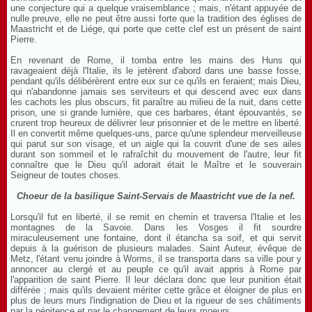
une conjecture qui a quelque vraisemblance ; mais, n'étant appuyée de
nulle preuve, elle ne peut être aussi forte que la tradition des églises de
Maastricht et de Liége, qui porte que cette clef est un présent de saint
Pierre.
En revenant de Rome, il tomba entre les mains des Huns qui
ravageaient déjà l'Italie, ils le jetèrent d'abord dans une basse fosse,
pendant qu'ils délibérèrent entre eux sur ce qu'ils en feraient; mais Dieu,
qui n'abandonne jamais ses serviteurs et qui descend avec eux dans
les cachots les plus obscurs, fit paraître au milieu de la nuit, dans cette
prison, une si grande lumière, que ces barbares, étant épouvantés, se
crurent trop heureux de délivrer leur prisonnier et de le mettre en liberté.
Il en convertit même quelques-uns, parce qu'une splendeur merveilleuse
qui parut sur son visage, et un aigle qui la couvrit d'une de ses ailes
durant son sommeil et le rafraîchit du mouvement de l'autre, leur fit
connaître que le Dieu qu'il adorait était le Maître et le souverain
Seigneur de toutes choses.
Choeur de la basilique Saint-Servais de Maastricht vue de la nef.
Lorsqu'il fut en liberté, il se remit en chemin et traversa l'Italie et les
montagnes de la Savoie. Dans les Vosges il fit sourdre
miraculeusement une fontaine, dont il étancha sa soif, et qui servit
depuis à la guérison de plusieurs malades. Saint Auteur, évêque de
Metz, l'étant venu joindre à Worms, il se transporta dans sa ville pour y
annoncer au clergé et au peuple ce qu'il avait appris à Rome par
l'apparition de saint Pierre. Il leur déclara donc que leur punition était
différée ; mais qu'ils devaient mériter cette grâce et éloigner de plus en
plus de leurs murs l'indignation de Dieu et la rigueur de ses châtiments
par la pénitence et par le changement de leurs moeurs.