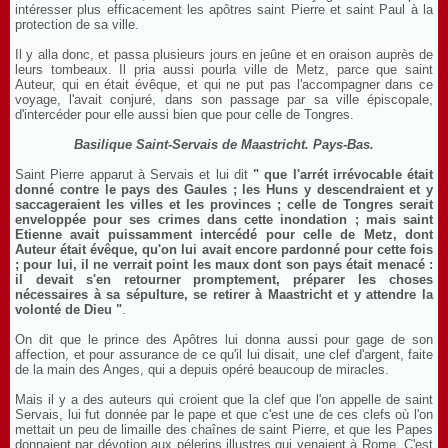
intéresser plus efficacement les apôtres saint Pierre et saint Paul à la
protection de sa ville.
Il y alla donc, et passa plusieurs jours en jeûne et en oraison auprès de
leurs tombeaux. Il pria aussi pourla ville de Metz, parce que saint
Auteur, qui en était évêque, et qui ne put pas l'accompagner dans ce
voyage, l'avait conjuré, dans son passage par sa ville épiscopale,
d'intercéder pour elle aussi bien que pour celle de Tongres.
Basilique Saint-Servais de Maastricht. Pays-Bas.
Saint Pierre apparut à Servais et lui dit
" que l'arrét irrévocable était
donné contre le pays des Gaules ; les Huns y descendraient et y
saccageraient les villes et les provinces ; celle de Tongres serait
enveloppée pour ses crimes dans cette inondation ; mais saint
Etienne avait puissamment intercédé pour celle de Metz, dont
Auteur était évêque, qu'on lui avait encore pardonné pour cette fois
; pour lui, il ne verrait point les maux dont son pays était menacé :
il devait s'en retourner promptement, préparer les choses
nécessaires à sa sépulture, se retirer à Maastricht et y attendre la
volonté de Dieu "
.
On dit que le prince des Apôtres lui donna aussi pour gage de son
affection, et pour assurance de ce qu'il lui disait, une clef d'argent, faite
de la main des Anges, qui a depuis opéré beaucoup de miracles.
Mais il y a des auteurs qui croient que la clef que l'on appelle de saint
Servais, lui fut donnée par le pape et que c'est une de ces clefs où l'on
mettait un peu de limaille des chaînes de saint Pierre, et que les Papes
donnaient par dévotion aux pélerins illustres qui venaient à Rome. C'est