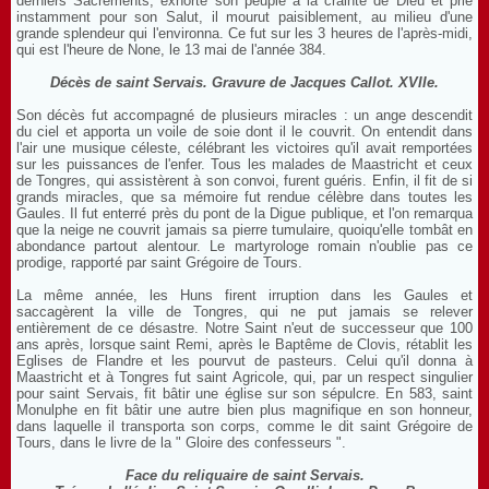
derniers Sacrements, exhorté son peuple à la crainte de Dieu et prié
instamment pour son Salut, il mourut paisiblement, au milieu d'une
grande splendeur qui l'environna. Ce fut sur les 3 heures de l'après-midi,
qui est l'heure de None, le 13 mai de l'année 384.
Décès de saint Servais. Gravure de Jacques Callot. XVIIe.
Son décès fut accompagné de plusieurs miracles : un ange descendit
du ciel et apporta un voile de soie dont il le couvrit. On entendit dans
l'air une musique céleste, célébrant les victoires qu'il avait remportées
sur les puissances de l'enfer. Tous les malades de Maastricht et ceux
de Tongres, qui assistèrent à son convoi, furent guéris. Enfin, il fit de si
grands miracles, que sa mémoire fut rendue célèbre dans toutes les
Gaules. Il fut enterré près du pont de la Digue publique, et l'on remarqua
que la neige ne couvrit jamais sa pierre tumulaire, quoiqu'elle tombât en
abondance partout alentour. Le martyrologe romain n'oublie pas ce
prodige, rapporté par saint Grégoire de Tours.
La même année, les Huns firent irruption dans les Gaules et
saccagèrent la ville de Tongres, qui ne put jamais se relever
entièrement de ce désastre. Notre Saint n'eut de successeur que 100
ans après, lorsque saint Remi, après le Baptême de Clovis, rétablit les
Eglises de Flandre et les pourvut de pasteurs. Celui qu'il donna à
Maastricht et à Tongres fut saint Agricole, qui, par un respect singulier
pour saint Servais, fit bâtir une église sur son sépulcre. En 583, saint
Monulphe en fit bâtir une autre bien plus magnifique en son honneur,
dans laquelle il transporta son corps, comme le dit saint Grégoire de
Tours, dans le livre de la " Gloire des confesseurs ".
Face du reliquaire de saint Servais.