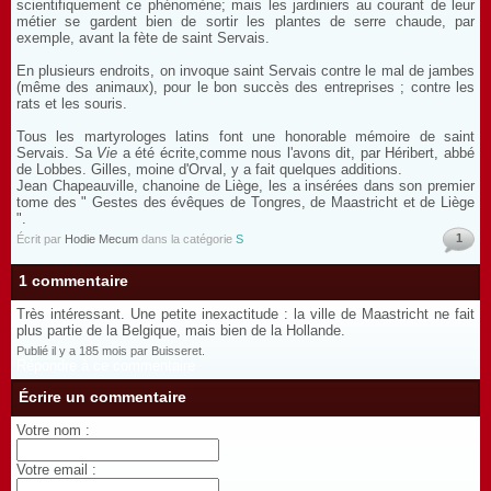
scientifiquement ce phénomène; mais les jardiniers au courant de leur
métier se gardent bien de sortir les plantes de serre chaude, par
exemple, avant la fète de saint Servais.
En plusieurs endroits, on invoque saint Servais contre le mal de jambes
(même des animaux), pour le bon succès des entreprises ; contre les
rats et les souris.
Tous les martyrologes latins font une honorable mémoire de saint
Servais. Sa
Vie
a été écrite,comme nous l'avons dit, par Héribert, abbé
de Lobbes. Gilles, moine d'Orval, y a fait quelques additions.
Jean Chapeauville, chanoine de Liège, les a insérées dans son premier
tome des " Gestes des évêques de Tongres, de Maastricht et de Liège
".
1
Écrit par
Hodie Mecum
dans la catégorie
S
1 commentaire
Très intéressant. Une petite inexactitude : la ville de Maastricht ne fait
plus partie de la Belgique, mais bien de la Hollande.
Publié il y a 185 mois par Buisseret.
Répondre à ce commentaire
Écrire un commentaire
Votre nom :
Votre email :