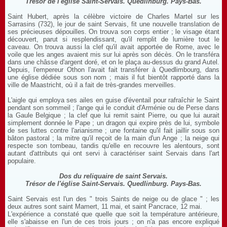
Trésor de l'église Saint-Servais. Quedlinburg. Pays-Bas.
Saint Hubert, après la célèbre victoire de Charles Martel sur les
Sarrasins (732), le jour de saint Servais, fit une nouvelle translation de
ses précieuses dépouilles. On trouva son corps entier ; le visage étant
découvert, parut si resplendissant, qu'il remplit de lumière tout le
caveau. On trouva aussi la clef qu'il avait apportée de Rome, avec le
voile que les anges avaient mis sur lui après son décès. On le transféra
dans une châsse d'argent doré, et on le plaça au-dessus du grand Autel.
Depuis, l'empereur Othon l'avait fait transférer à Quedlimbourg, dans
une église dédiée sous son nom ; mais il fut bientôt rapporté dans la
ville de Maastricht, où il a fait de très-grandes merveilles.
L'aigle qui employa ses ailes en guise d'éventail pour rafraîchir le Saint
pendant son sommeil ; l'ange qui le conduit d'Arménie ou de Perse dans
la Gaule Belgique ; la clef que lui remit saint Pierre, ou que lui aurait
simplement donnée le Pape ; un dragon qui expire près de lui, symbole
de ses luttes contre l'arianisme ; une fontaine qu'il fait jaillir sous son
bâton pastoral ; la mitre qu'il reçoit de la main d'un Ange ; la neige qui
respecte son tombeau, tandis qu'elle en recouvre les alentours, sont
autant d'attributs qui ont servi à caractériser saint Servais dans l'art
populaire.
Dos du reliquaire de saint Servais.
Trésor de l'église Saint-Servais. Quedlinburg. Pays-Bas.
Saint Servais est l'un des " trois Saints de neige ou de glace " ; les
deux autres sont saint Mamert, 11 mai, et saint Pancrace, 12 mai.
L'expérience a constaté que quelle que soit la température antérieure,
elle s'abaisse en l'un de ces trois jours ; on n'a pas encore expliqué