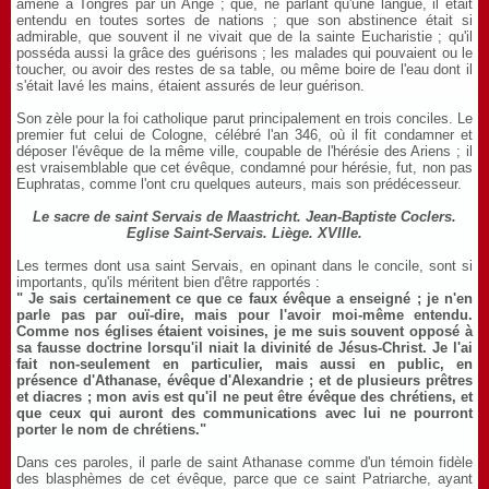
amené à Tongres par un Ange ; que, ne parlant qu'une langue, il était
entendu en toutes sortes de nations ; que son abstinence était si
admirable, que souvent il ne vivait que de la sainte Eucharistie ; qu'il
posséda aussi la grâce des guérisons ; les malades qui pouvaient ou le
toucher, ou avoir des restes de sa table, ou même boire de l'eau dont il
s'était lavé les mains, étaient assurés de leur guérison.
Son zèle pour la foi catholique parut principalement en trois conciles. Le
premier fut celui de Cologne, célébré l'an 346, où il fit condamner et
déposer l'évêque de la même ville, coupable de l'hérésie des Ariens ; il
est vraisemblable que cet évêque, condamné pour hérésie, fut, non pas
Euphratas, comme l'ont cru quelques auteurs, mais son prédécesseur.
Le sacre de saint Servais de Maastricht. Jean-Baptiste Coclers.
Eglise Saint-Servais. Liège. XVIIIe.
Les termes dont usa saint Servais, en opinant dans le concile, sont si
importants, qu'ils méritent bien d'être rapportés :
" Je sais certainement ce que ce faux évêque a enseigné ; je n'en
parle pas par ouï-dire, mais pour l'avoir moi-même entendu.
Comme nos églises étaient voisines, je me suis souvent opposé à
sa fausse doctrine lorsqu'il niait la divinité de Jésus-Christ. Je l'ai
fait non-seulement en particulier, mais aussi en public, en
présence d'Athanase, évêque d'Alexandrie ; et de plusieurs prêtres
et diacres ; mon avis est qu'il ne peut être évêque des chrétiens, et
que ceux qui auront des communications avec lui ne pourront
porter le nom de chrétiens."
Dans ces paroles, il parle de saint Athanase comme d'un témoin fidèle
des blasphèmes de cet évêque, parce que ce saint Patriarche, ayant