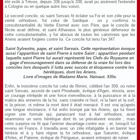
été exilé à Trèves, depuis 336 jusqu'à 338, avait pu aisément l'entendre
à Cologne ou en quelque autre lieu voisin.
Le second concile, où saint Servais fit éclater sa Foi et son zèle pour la
vérité orthodoxe, fut celui de Sardique : on y confirma la
consubstantialité du Verbe Eternel avec son Père, que le concile de
Nicée avait définie, et saint Athanase, le plus généreux défenseur de
cette consubstantialité, y fut absous de toutes les calomnies que les
Ariens avaient forgées contre lui. Ce concile fut tenu l'an 347.
Saint Sylvestre, pape, et saint Servais. Cette représentation évoque
aussi l'apparition de saint Pierre à notre Saint ; apparition pendant
laquelle saint Pierre lui aurait représenté les Clefs du Royaume en
gage d'encouragement dans sa défense de la vraie foi lors des
conciles lors desquels il lutta avec succès et éloquence contre les
hérétiques, dont les Ariens.
Livre d'images de Madame Marie. Hainaut. XIIIe.
Enfin, le troisième concile fut celui de Rimini, célébré l'an 359, où notre
saint Servais, assisté de saint Phoebade, évêque d'Agen, résista, avec
un courage intrépide et une force merveilleuse, à la puissance et à la
malice des ennemis de la foi, sans craindre ni l'exil, ni la faim et la soif,
ni la prison, ni même la mort dont il était menacé. Il est vrai qu'après
une longue résistance, il fut enfin trompé par les Ariens, qui lui firent
signer une formule qui, paraissant tout à fait orthodoxe, avait
néanmoins un sens hérétique dont ils se prévalurent ensuite ; mais
cette surprise ne fit que l'animer davantage contre eux ; et, lorsqu'il fut
revenu en France, il travailla avec un zèle infatigable à en bannir leur
hérésie et à y faire régner la foi orthodoxe, que Saturnin, évêque
d'Arles, et Paterne, évêque de Périgueux, avaient entrepris de ruiner.