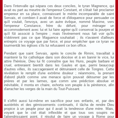
Dans l'intervalle qui sépara ces deux conciles, le tyran Magnence, qui
avait eu part au meurtre de l'empereur Constant, et s'était fait proclamer
empereur en sa place, connaissant le mérite incomparable de saint
Servais, et combien il avait de force et d'éloquence pour persuader ce
qu'il voulait, l'envoya, avec un autre évêque, nommé Maxime, vers
l'empereur Constance, frère du défunt, pour ménager un
accommodement avec lui et lui faire agréer qu'il conservat la pourpre et
qu'il fût associé à l'empire ; mais l'événement nous fait voir qu'ils
n'obtinrent pas ce que Maguence souhaitait ; ils n'avaient d'ailleurs
entrepris ce voyage que par force, et pour empêcher que ce tyran ne
tourmentât les églises s'ils lui refusaient ce bon office.
Pendant que saint Servais, après le concile de Rimini, travaillait à
maintenir la foi catholique dans son diocèse et à en bannir le vice, lui
attire l'hérésie, Dieu lui fit connaître que les Huns, peuple barbare et
cruel, entreraient bientôt dans les Gaules et que, parmi beaucoup
d'autres villes, ils saccageraient et détruiraient celle de Tongres. Cette
révélation le remplit d'une extrême douleur ; néanmoins, la prenant
d'abord plutôt comme une menace qu'on pouvait détourner par les
prières et par les larmes, que comm une prédiction absolue et
inévitable, il monta en chaire, exhorta son peuple à la pénitence, afin
d'arracher les verges de la main du Tout-Puissant.
Il s'offrit aussi lui-même en sacrifice pour ses enfants, et, par des
austérités et des gémissements continuels, il tâcha de rendre Dieu
propice à un peuple pour qui il avait la tendresse d'une mère. Mais,
voyant que le ciel était inflexible et que tous ses soupirs ne
l'attendrissaient point, il résolut de faire un voyage à Rome pour