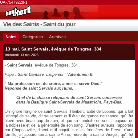
UA-75479228-1
Vie des Saints - Saint du jour
Notes
Catégories
Archives
13 mai. Saint Servais, évêque de Tongres. 384.
mercredi, 13 mai 2026
-
Saint Servais
, évêque de Tongres. 384.
Pape :
Saint Damase
. Empereur :
Valentinien II
.
" Ma profession est de croire, aimer et servir Dieu."
Réponse de saint Servais aux Huns.
Chef de la châsse-reliquaire de saint Servais conservée
dans la Basilque Saint-Servais de Maastricht. Pays-Bas.
On ignore l'origine de saint Servais. Héribert, abbé de Lobbes, qui a fait
l'abrégé de sa vie, dit seulement qu'il était de grande naissance, qu'il fut
élevé avec beaucoup de soin, et que sa conduite se sentit toujours de
la noblesse et de la générosité de son sang. D'autres auteurs, rapportés
par Chapeauville, disent qu'il naquit, sur les frontières de Perse, d'une
famille juif apparentée à sainte Anne, mère de la sainte Vierge ; qu'il fut