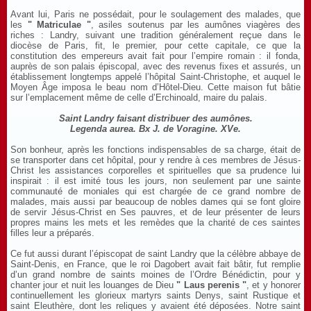
Avant lui, Paris ne possédait, pour le soulagement des malades, que
les
" Matriculae "
, asiles soutenus par les aumônes viagères des
riches : Landry, suivant une tradition généralement reçue dans le
diocèse de Paris, fit, le premier, pour cette capitale, ce que la
constitution des empereurs avait fait pour l’empire romain : il fonda,
auprès de son palais épiscopal, avec des revenus fixes et assurés, un
établissement longtemps appelé l’hôpital Saint-Christophe, et auquel le
Moyen Âge imposa le beau nom d’Hôtel-Dieu. Cette maison fut bâtie
sur l’emplacement même de celle d’Erchinoald, maire du palais.
Saint Landry faisant distribuer des aumônes.
Legenda aurea. Bx J. de Voragine. XVe.
Son bonheur, après les fonctions indispensables de sa charge, était de
se transporter dans cet hôpital, pour y rendre à ces membres de Jésus-
Christ les assistances corporelles et spirituelles que sa prudence lui
inspirait : il est imité tous les jours, non seulement par une sainte
communauté de moniales qui est chargée de ce grand nombre de
malades, mais aussi par beaucoup de nobles dames qui se font gloire
de servir Jésus-Christ en Ses pauvres, et de leur présenter de leurs
propres mains les mets et les remèdes que la charité de ces saintes
filles leur a préparés.
Ce fut aussi durant l’épiscopat de saint Landry que la célèbre abbaye de
Saint-Denis, en France, que le roi Dagobert avait fait bâtir, fut remplie
d’un grand nombre de saints moines de l’Ordre Bénédictin, pour y
chanter jour et nuit les louanges de Dieu
" Laus perenis "
, et y honorer
continuellement les glorieux martyrs saints Denys, saint Rustique et
saint Eleuthère, dont les reliques y avaient été déposées. Notre saint