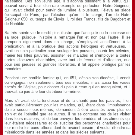
naissance. Dès son jeune âge, il s’adonna tellement à la vertu, qu’il
pouvait servir à tous d’un rare exemple de perfection. Notre Seigneur,
qui l'avait choisi pour servir de lumière à plusieurs, l’éleva au siège
épiscopal de Paris, par l’élection qu’en fit le clergé, l’an de Notre
Seigneur 650, du temps de Clovis II, roi des Francs, fils de Dagobert et
de Nantilde.
Sa très sainte vie le rendit plus illustre que l’antiquité ou la noblesse de
sa race, puisque l’histoire a remarqué l’un et non pas l’autre. Il se
comporta dignement dans sa charge, s’employant assidûment à la
prédication, et à la pratique des actions héroïques et vertueuses. Il
avait un soin particulier pour soulager les pauvres, nourrir les pèlerins,
marier les filles pauvres, assister les malades et s’employer à toutes
sortes d’oeuvres charitables, avec tant de ferveur et d’affection, que
pour ses pieuses et grandes libéralités, il fut appelé prodigue par les
mondains.
Pendant une horrible famine qui, en 651, désola son diocèse, il vendit
ou engagea non seulement tous ses meubles, mais aussi les vases
sacrés de l’église, pour donner du pain à ceux qui en manquaient, et il
trouvait sa joie à le leur distribuer lui-même.
Mais s’il avait de la tendresse et de la charité pour les pauvres, il en
avait particulièrement pour les malades, qui, étant dans l’impuissance
de se secourir eux-mêmes, demandent à être assistés avec plus de
soin et de libéralité que les autres. Il ne se contenta pas de les visiter
dans leurs maisons, et de leur envoyer les remèdes et les aliments qui
leur étaient nécessaires et de susciter des personnes charitables pour
leur rendre les bons offices dont ils avaient besoin ; il voulut étendre sa
miséricorde dans les années et dans les siècles suivants.