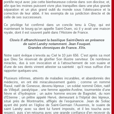
pontife reçut avec joie cette bienheureuse colonie dans son diocèse; et,
afin que les moines puissent vivre plus tranquilles dans une plus grande
séparation et un plus grand oubli du monde sous l’obéissance et la
correction de leur abbé, il les exempta de sa juridiction directe et de
celle de ses successeurs.
Ce privilège fut confirmé dans un concile tenu à Clipy, qui est
maintenant le bourg qu’on appelle Saint-Ouen, où il y avait une maison
royale, dont il est souvent parlé dans l’Histoire de France.
Clovis II affranchissant la basilique Saint-Denis en présence
de
saint Landry notamment. Jean Fouquet.
Grandes chroniques de France. XVe.
Notre saint évêque s’envola au Ciel le 10 juin 656. C’est après sa mort
que Dieu Se réservait de glorifier Son illustre serviteur. De nombreux
miracles, dus à son invocation et à l’attouchement de son suaire et
d’une de ses dents vinrent attester sa sainteté : qu’il nous suffise d’en
rapporter quelques-uns.
Plusieurs infirmes, atteints de maladies incurables, et abandonnés des
médecins, en ont été miraculeusement guéris ; comme un nommé
Raoul, natif de Gonesse, devenu lépreux ; un soldat nommé Odon, natif
de Villejuif, paralytique ; une femme appelée Aveline, tourmentée d’une
fièvre et d’hydropisie ; un autre homme encore de Bagnolet, du nom
d’Etienne ; un prêtre appelé Hervé, demeurant à l’hôpital des lépreux,
situé près de Montmartre, affligés de l’esquinancie. Jean de Soliac
ayant été porté en l’église de Saint-Germain l’Auxerrois, le suaire de
saint Landry avec sa dent lui furent imposés, et il les toucha avec
respect, puis s’en retourna avec une grande confiance d’en recevoir du