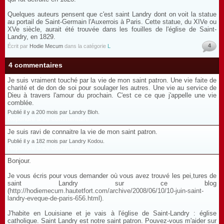
Quelques auteurs pensent que c'est saint Landry dont on voit la statue
au portail de Saint-Germain l'Auxerrois à Paris. Cette statue, du XIVe ou
XVe siècle, aurait été trouvée dans les fouilles de l'église de Saint-
Landry, en 1829.
4
Écrit par
Hodie Mecum
dans la catégorie
L
4 commentaires
Je suis vraiment touché par la vie de mon saint patron. Une vie faite de
charité et de don de soi pour soulager les autres. Une vie au service de
Dieu à travers l'amour du prochain. C'est ce ce que j'appelle une vie
comblée.
Publié il y a 200 mois par Landry Bloh.
Répondre à ce commentaire
Je suis ravi de connaitre la vie de mon saint patron.
Publié il y a 182 mois par Landry Kodou.
Répondre à ce commentaire
Bonjour.
Je vous écris pour vous demander où vous avez trouvé les pei,tures de
saint Landry sur ce blog
(
http://hodiemecum.hautetfort.com/archive/2008/06/10/10-juin-saint-
landry-eveque-de-paris-656.html).
J'habite en Louisiane et je vais à l'église de Saint-Landry : église
catholique. Saint Landry est notre saint patron. Pouvez-vous m'aider sur