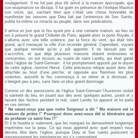
soulagement. Il ne fut pas plus tôt arrivé à la maison épiscopale, que
son esquinancie se dissipa. Il fut guéri en présence de l’évêque Maurice
son oncle, qui, sachant bien que c’était une chose honorable de
manifester les oeuvres que Dieu fait par l’entremise de Ses Saints,
publia lui-même ce miracle au peuple, dans ses prédications.
Il arriva un jour que le feu ayant pris à une certaine maison, au lieu où
est à présent le grand Châtelet de Paris, appelé alors la porte Royale, il
s’alluma avec une telle violence, par la force du vent, qui était très
grand, qu’il menaçait la ville d’un incendie général. Cependant, voyant
que quelque remède qu’on y pût apporter, il ne laissait pas de
s’accroître, et que déjà plusieurs maisons étaient embrasées et
consumées, on eut recours au suaire de saint Landry, qui était gardé
dans l’église de Saint-Germain : il fut promptement apporté par le doyen
de cette église, nommé Hervé. Cette précieuse relique ayant donc été
attachée au bout d’une perche, et opposée aux flammes les plus
violentes, aussitôt le feu commença à se retirer et à diminuer, et
s’éteignit peu à peu, sans faire un plus grand dommage.
Comme un des paroissiens de l’église Saint-Germain l’Auxerrois violait
la sainteté du lieu, en jouant aux dés avec quelques autres, jurant et y
faisant des festins pendant la nuit, saint Landry lui apparut et lui parla
en ces termes :
" Ne savez-vous pas que notre Seigneur a dit " Ma maison est la
maison de prière !" Pourquoi donc avez-vous été si téméraire que
de profaner ce saint lieu !?"
Et il le fouetta si rudement, que les marques lui demeurèrent longtemps
imprimées sur la peau. Ce qui nous apprend avec quel respect nous
devons être dans l’église, puisque Dieu et Ses saints punissent si
rigoureusement les irrévérences qui s’y commettent.