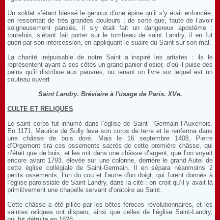
Un soldat s’étant blessé le genoux d’une épine qu’il s’y était enfoncée,
en ressentait de très grandes douleurs ; de sorte que, faute de l’avoir
soigneusement pansée, il s’y était fait un dangereux apostème :
toutefois, s’étant fait porter sur le tombeau de saint Landry, il en fut
guéri par son intercession, en appliquant le suaire du Saint sur son mal.
La charité inépuisable de notre Saint a inspiré les artistes : ils le
représentent ayant à ses côtés un grand panier d’osier, d’où il puise des
pains qu’il distribue aux pauvres, ou tenant un livre sur lequel est un
couteau ouvert
Saint Landry. Bréviaire à l'usage de Paris. XVe.
CULTE ET RELIQUES
Le saint corps fut inhumé dans l’église de Saint—Germain l’Auxerrois.
En 1171, Maurice de Sully leva son corps de terre et le renferma dans
une châsse de bois doré. Mais le 16 septembre 1408, Pierre
d’Orgemont tira ces ossements sacrés de cette première châsse, qui
n’était que de bois, et les mit dans une châsse d’argent, que l’on voyait
encore avant 1793, élevée sur une colonne, derrière le grand Autel de
cette église collégiale de Saint-Germain. Il en sépara néanmoins 2
petits ossements, l’un du cou et l’autre d'un doigt, qui furent donnés à
l’église paroissiale de Saint-Landry, dans la cité : on croit qu’il y avait là
primitivement une chapelle servant d’oratoire au Saint.
Cette châsse a été pillée par les bêtes féroces révolutionnaires, et les
saintes reliques ont disparu, ainsi que celles de l’église Saint-Landry,
qui fut détruite en 1828.