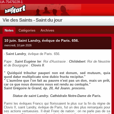
UA-75479228-1
Vie des Saints - Saint du jour
Notes
Catégories
Archives
10 juin. Saint Landry, évêque de Paris. 656.
mercredi, 10 juin 2026
-
Saint Landry
, évêque de Paris. 656.
Pape :
Saint Eugène Ier
. Roi d'Austrasie :
Childebert
. Roi de Neustrie
et de Bourgogne :
Clovis II
.
" Quidquid tribuitur pauperi non est donum, sed mutuum, quia
quod datur multiplicato sine dubio fructu recipitur."
" L'aumône que l'on fait au pauvre n'est pas un don, mais un prêt,
car ce que nous donnons nous est rendu au centuple."
Saint Grégoire le Grand, ép. 20, Ad Joann. procons.
Statue de saint Landry. Cathédrale Notre-Dame de Paris.
Parmi les évêques Francs qui florissaient le plus sur la fin du règne de
Clovis II, saint Landry, évêque de Paris, fut un des plus remarqués pour
ses actions vertueuses. Il était Franc de nation : on ne parle pas de sa