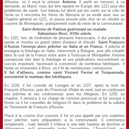
d'Assise, où il reçut le prénom
Antoine
. Il partit en mission, à sa
demande, au Maroc mais dut être rapatrié en Europe dès 1221 pour des
problèmes de santé. Son bateau fut dévié par les vents sur la côte de
Sicile où il rencontra les frères de Messine et se rendit avec eux au
Chapitre général en 1221, et passa ensuite près d'un an en retraite au
couvent de Montepaolo, pratiquement isolé du reste de la communauté.
Saint Antoine de Padoue guérissant un malade.
Sébastiano Ricci. XVIIe siècle.
En 1222, lors de l'ordination de plusieurs franciscains, il dut prendre la
parole et montra un grand talent d'orateur et d'érudit.
Saint François
d'Assise l'envoya alors prêcher en Italie et en France.
Il prêcha et
enseigna la théologie en Italie, notamment à Bologne, puis alla s'établir
dans le sud de la France entre autre à Toulouse et Montpellier. Antoine
connaissait très bien la théologie et ses prédications rencontrèrent un
succès important, favorisant la conversion de nombreux hérétiques. Il
fonda un monastère à Brive, où il fit de nombreuses conversions.
Il fut d'ailleurs, comme saint Vincent Ferrier et Torquemada,
surnommé le marteau des hérétiques.
En 1226, il fut custode de Limoges et en 1227, après la mort de
François d'Assise, puis élu Provincial d'Italie du nord, tout en continuant
ses prêches et ses controverses avec les Albigeois. En 1230, au
chapitre, il renonca à sa charge de ministre provincial et fut envoyé à
Rome où il fut conseiller de Grégoire IX dans le problème de la validité
du Testament de François d'Assise.
Placé à la cuisine d'un couvent, il fut un jour appelé par son supérieur
pour prêcher, sans préparation, à la communauté. Il commença
simplement ; mais bientôt il s'éleva à une telle hauteur de doctrine et
d'éloquence, qu'il émerveilla toute l'assemblée. L'Esprit-Saint, qui