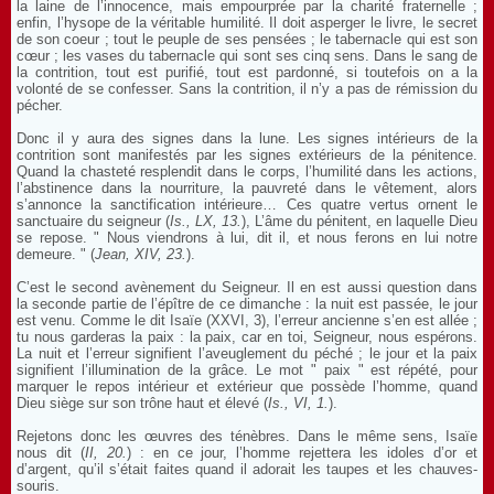
la laine de l’innocence, mais empourprée par la charité fraternelle ;
enfin, l’hysope de la véritable humilité. Il doit asperger le livre, le secret
de son coeur ; tout le peuple de ses pensées ; le tabernacle qui est son
cœur ; les vases du tabernacle qui sont ses cinq sens. Dans le sang de
la contrition, tout est purifié, tout est pardonné, si toutefois on a la
volonté de se confesser. Sans la contrition, il n’y a pas de rémission du
pécher.
Donc il y aura des signes dans la lune. Les signes intérieurs de la
contrition sont manifestés par les signes extérieurs de la pénitence.
Quand la chasteté resplendit dans le corps, l’humilité dans les actions,
l’abstinence dans la nourriture, la pauvreté dans le vêtement, alors
s’annonce la sanctification intérieure… Ces quatre vertus ornent le
sanctuaire du seigneur (
Is., LX, 13.
), L’âme du pénitent, en laquelle Dieu
se repose. " Nous viendrons à lui, dit il, et nous ferons en lui notre
demeure. " (
Jean, XIV, 23.
).
C’est le second avènement du Seigneur. Il en est aussi question dans
la seconde partie de l’épître de ce dimanche : la nuit est passée, le jour
est venu. Comme le dit Isaïe (XXVI, 3), l’erreur ancienne s’en est allée ;
tu nous garderas la paix : la paix, car en toi, Seigneur, nous espérons.
La nuit et l’erreur signifient l’aveuglement du péché ; le jour et la paix
signifient l’illumination de la grâce. Le mot " paix " est répété, pour
marquer le repos intérieur et extérieur que possède l’homme, quand
Dieu siège sur son trône haut et élevé (
Is., VI, 1.
).
Rejetons donc les œuvres des ténèbres. Dans le même sens, Isaïe
nous dit (
II, 20.
) : en ce jour, l’homme rejettera les idoles d’or et
d’argent, qu’il s’était faites quand il adorait les taupes et les chauves-
souris.