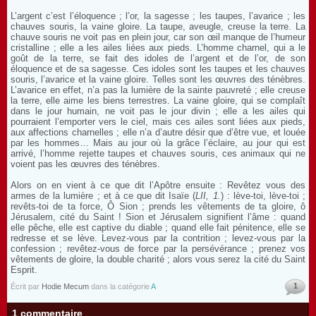
L’argent c’est l’éloquence ; l’or, la sagesse ; les taupes, l’avarice ; les
chauves souris, la vaine gloire. La taupe, aveugle, creuse la terre. La
chauve souris ne voit pas en plein jour, car son œil manque de l’humeur
cristalline ; elle a les ailes liées aux pieds. L’homme charnel, qui a le
goût de la terre, se fait des idoles de l’argent et de l’or, de son
éloquence et de sa sagesse. Ces idoles sont les taupes et les chauves
souris, l’avarice et la vaine gloire. Telles sont les œuvres des ténèbres.
L’avarice en effet, n’a pas la lumière de la sainte pauvreté ; elle creuse
la terre, elle aime les biens terrestres. La vaine gloire, qui se complaît
dans le jour humain, ne voit pas le jour divin ; elle a les ailes qui
pourraient l’emporter vers le ciel, mais ces ailes sont liées aux pieds,
aux affections charnelles ; elle n’a d’autre désir que d’être vue, et louée
par les hommes… Mais au jour où la grâce l’éclaire, au jour qui est
arrivé, l’homme rejette taupes et chauves souris, ces animaux qui ne
voient pas les œuvres des ténèbres.
Alors on en vient à ce que dit l’Apôtre ensuite : Revêtez vous des
armes de la lumière ; et à ce que dit Isaïe (
LII, 1.
) : lève-toi, lève-toi ;
revêts-toi de ta force, Ô Sion ; prends les vêtements de ta gloire, ô
Jérusalem, cité du Saint ! Sion et Jérusalem signifient l’âme : quand
elle pêche, elle est captive du diable ; quand elle fait pénitence, elle se
redresse et se lève. Levez-vous par la contrition ; levez-vous par la
confession ; revêtez-vous de force par la persévérance ; prenez vos
vêtements de gloire, la double charité ; alors vous serez la cité du Saint
Esprit.
1
Écrit par
Hodie Mecum
dans la catégorie
A
1 commentaire