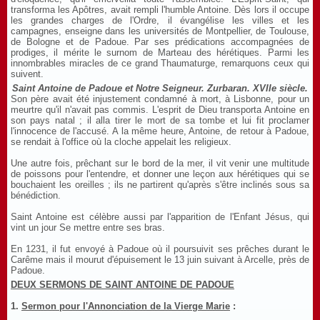
transforma les Apôtres, avait rempli l'humble Antoine. Dès lors il occupe
les grandes charges de l'Ordre, il évangélise les villes et les
campagnes, enseigne dans les universités de Montpellier, de Toulouse,
de Bologne et de Padoue. Par ses prédications accompagnées de
prodiges, il mérite le surnom de Marteau des hérétiques. Parmi les
innombrables miracles de ce grand Thaumaturge, remarquons ceux qui
suivent.
Saint Antoine de Padoue et Notre Seigneur. Zurbaran. XVIIe siècle.
Son père avait été injustement condamné à mort, à Lisbonne, pour un
meurtre qu'il n'avait pas commis. L'esprit de Dieu transporta Antoine en
son pays natal ; il alla tirer le mort de sa tombe et lui fit proclamer
l'innocence de l'accusé. A la même heure, Antoine, de retour à Padoue,
se rendait à l'office où la cloche appelait les religieux.
Une autre fois, prêchant sur le bord de la mer, il vit venir une multitude
de poissons pour l'entendre, et donner une leçon aux hérétiques qui se
bouchaient les oreilles ; ils ne partirent qu'après s'être inclinés sous sa
bénédiction.
Saint Antoine est célèbre aussi par l'apparition de l'Enfant Jésus, qui
vint un jour Se mettre entre ses bras.
En 1231, il fut envoyé à Padoue où il poursuivit ses prêches durant le
Carême mais il mourut d'épuisement le 13 juin suivant à Arcelle, près de
Padoue.
DEUX SERMONS DE SAINT ANTOINE DE PADOUE
1.
Sermon pour l'Annonciation de la Vierge Marie
: