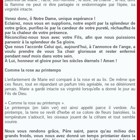
la flamme ne peut ni être partagée ni endommagée par l'épée, sa
virginité intacte.
Venez donc, ô Notre Dame, unique espérance !
Eclairez, nous vous en supplions, notre esprit par la splendeur de
votre grâce, purifiez-le par la candeur de votre pureté, réchauffez-le
par la chaleur de votre présence.
Réconciliez-nous tous avec votre Fils, afin que nous puissions
parvenir à la splendeur de Sa gloire.
Que nous l'accorde Celui qui, aujourd'hui, à l'annonce de l'ange, a
voulu prendre de vous Sa chair glorieuse et rester enfermé
pendant neuf mois dans votre sein.
A Lui, honneur et gloire pour les siècles éternels ! Amen !
Comme la rose au printemps
L'enfantement de Marie est comparé à la rose et au lis. De même que
ces fleurs, tout en répandant un parfum très agréable, ne se détériorent
jamais, Marie a gardé intacte sa virginité lorsqu'elle a donné le jour au
Fils de Dieu.
« Comme la rose au printemps ».
Le printemps (en latin ver) est ainsi appelé parce il verdoie. Au
printemps, la terre se revêt d'herbe et se colore de fleurs bariolées, la
température s'adoucit, les oiseaux jouent de la cithare et tout semble
sourire.
Nous vous rendons grâce, Père saint, parce qu'au milieu des
grands froids, vous nous avez donné un temps printanier dans la