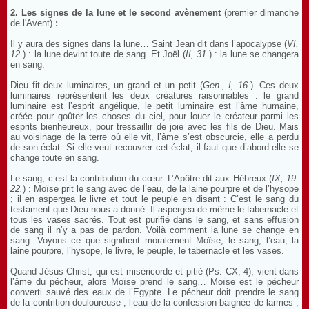
2.
Les signes de la lune et le second avènement
(premier dimanche
de l'Avent)
:
Il y aura des signes dans la lune… Saint Jean dit dans l’apocalypse (
VI,
12.
) : la lune devint toute de sang. Et Joël (
II, 31.
) : la lune se changera
en sang.
Dieu fit deux luminaires, un grand et un petit (
Gen., I, 16.
). Ces deux
luminaires représentent les deux créatures raisonnables : le grand
luminaire est l’esprit angélique, le petit luminaire est l’âme humaine,
créée pour goûter les choses du ciel, pour louer le créateur parmi les
esprits bienheureux, pour tressaillir de joie avec les fils de Dieu. Mais
au voisinage de la terre où elle vit, l’âme s’est obscurcie, elle a perdu
de son éclat. Si elle veut recouvrer cet éclat, il faut que d’abord elle se
change toute en sang.
Le sang, c’est la contribution du cœur. L’Apôtre dit aux Hébreux (
IX, 19-
22.
) : Moïse prit le sang avec de l’eau, de la laine pourpre et de l’hysope
; il en aspergea le livre et tout le peuple en disant : C’est le sang du
testament que Dieu nous a donné. Il aspergea de même le tabernacle et
tous les vases sacrés. Tout est purifié dans le sang, et sans effusion
de sang il n’y a pas de pardon. Voilà comment la lune se change en
sang. Voyons ce que signifient moralement Moïse, le sang, l’eau, la
laine pourpre, l’hysope, le livre, le peuple, le tabernacle et les vases.
Quand Jésus-Christ, qui est miséricorde et pitié (Ps. CX, 4), vient dans
l’âme du pécheur, alors Moïse prend le sang… Moïse est le pécheur
converti sauvé des eaux de l’Egypte. Le pécheur doit prendre le sang
de la contrition douloureuse ; l’eau de la confession baignée de larmes ;