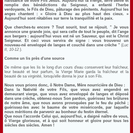
naissance de votre Fils Jésus. Aujourd'hui la Vierge, terre bénie et
remplie des bénédictions du Seigneur, a enfanté l'herbe
verdoyante, le Fils de Dieu, pâturage des pénitents. Aujourd'hui les
anges chantent : « Gloire à Dieu au plus haut des cieux. »
Aujourd'hui sont rétablies sur terre la tranquillité et la paix.
Que cherches-tu encore ? Tout sourit, tout se réjouit. " Je vous
annonce une grande joie, qui sera celle de tout le peuple, dit l'ange
aux bergers : aujourd'hui vous est né un Sauveur, qui est le Christ
Seigneur. Et ceci vous servira de signe : vous trouverez un
nouveau-né enveloppé de langes et couché dans une crèche "
(
Luc
II, 10-12.
).
Comme un lis près d'une source
De même que les lis le long d'un cours d'eau conservent leur fraîcheur,
leur beauté et leur parfum, la Vierge Marie garda la fraîcheur et la
beauté de sa virginité, lorsqu'elle donna le jour à son Fils.
Nous vous prions donc, ô Notre Dame, Mère nourricière de Dieu :
Dans la Nativité de votre Fils, que vous avez engendré en
demeurant vierge, que vous avez enveloppé de langes et déposé
dans une crèche, obtenez-nous Son pardon, guérissez les brûlures
de notre âme, que nous avons provoquées par le feu du péché ;
guérissez-les avec le baume de votre miséricorde, par laquelle
nous méritions de parvenir au bonheur du festin éternel.
Que nous l'accorde Celui qui, aujourd'hui, a daigné naître de vous,
ô Vierge glorieuse, et à qui soit honneur et gloire pour tous les
siècles des siècles. Amen !