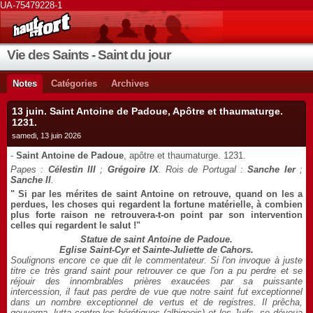
UA-75479228-1
Vie des Saints - Saint du jour
Notes
Catégories
Archives
13 juin. Saint Antoine de Padoue, Apôtre et thaumaturge.
1231.
samedi, 13 juin 2026
-
Saint Antoine de Padoue
, apôtre et thaumaturge. 1231.
Papes :
Célestin III
;
Grégoire IX
. Rois de Portugal :
Sanche Ier
;
Sanche II
.
" Si par les mérites de saint Antoine on retrouve, quand on les a
perdues, les choses qui regardent la fortune matérielle, à combien
plus forte raison ne retrouvera-t-on point par son intervention
celles qui regardent le salut !"
Statue de saint Antoine de Padoue.
Eglise Saint-Cyr et Sainte-Juliette de Cahors.
Soulignons encore ce que dit le commentateur. Si l'on invoque à juste
titre ce très grand saint pour retrouver ce que l'on a pu perdre et se
réjouir des innombrables prières exaucées par sa puissante
intercession, il faut pas perdre de vue que notre saint fut exceptionnel
dans un nombre exceptionnel de vertus et de registres. Il prêcha,
gouverna, lutta contre les hérétiques (albigeois) et les Juifs, se dévoua