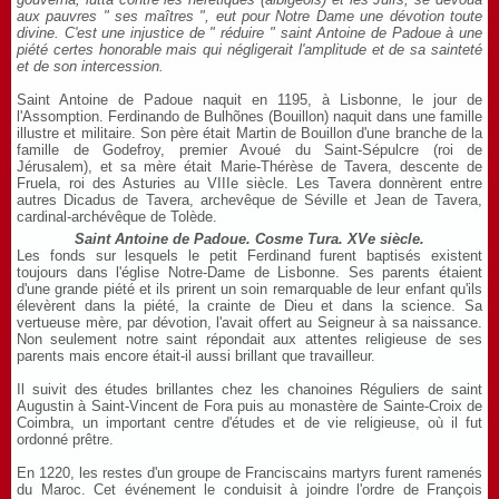
aux pauvres " ses maîtres ", eut pour Notre Dame une dévotion toute
divine. C'est une injustice de " réduire " saint Antoine de Padoue à une
piété certes honorable mais qui négligerait l'amplitude et de sa sainteté
et de son intercession.
Saint Antoine de Padoue naquit en 1195, à Lisbonne, le jour de
l'Assomption. Ferdinando de Bulhõnes (Bouillon) naquit dans une famille
illustre et militaire. Son père était Martin de Bouillon d'une branche de la
famille de Godefroy, premier Avoué du Saint-Sépulcre (roi de
Jérusalem), et sa mère était Marie-Thérèse de Tavera, descente de
Fruela, roi des Asturies au VIIIe siècle. Les Tavera donnèrent entre
autres Dicadus de Tavera, archevêque de Séville et Jean de Tavera,
cardinal-archévêque de Tolède.
Saint Antoine de Padoue. Cosme Tura. XVe siècle.
Les fonds sur lesquels le petit Ferdinand furent baptisés existent
toujours dans l'église Notre-Dame de Lisbonne. Ses parents étaient
d'une grande piété et ils prirent un soin remarquable de leur enfant qu'ils
élevèrent dans la piété, la crainte de Dieu et dans la science. Sa
vertueuse mère, par dévotion, l'avait offert au Seigneur à sa naissance.
Non seulement notre saint répondait aux attentes religieuse de ses
parents mais encore était-il aussi brillant que travailleur.
Il suivit des études brillantes chez les chanoines Réguliers de saint
Augustin à Saint-Vincent de Fora puis au monastère de Sainte-Croix de
Coimbra, un important centre d'études et de vie religieuse, où il fut
ordonné prêtre.
En 1220, les restes d'un groupe de Franciscains martyrs furent ramenés
du Maroc. Cet événement le conduisit à joindre l'ordre de François