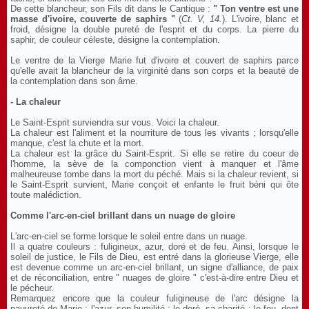
De cette blancheur, son Fils dit dans le Cantique :
" Ton ventre est une
masse d'ivoire, couverte de saphirs "
(
Ct. V, 14.
). L'ivoire, blanc et
froid, désigne la double pureté de l'esprit et du corps. La pierre du
saphir, de couleur céleste, désigne la contemplation.
Le ventre de la Vierge Marie fut d'ivoire et couvert de saphirs parce
qu'elle avait la blancheur de la virginité dans son corps et la beauté de
la contemplation dans son âme.
- La chaleur
Le Saint-Esprit surviendra sur vous. Voici la chaleur.
La chaleur est l'aliment et la nourriture de tous les vivants ; lorsqu'elle
manque, c'est la chute et la mort.
La chaleur est la grâce du Saint-Esprit. Si elle se retire du coeur de
l'homme, la sève de la componction vient à manquer et l'âme
malheureuse tombe dans la mort du péché. Mais si la chaleur revient, si
le Saint-Esprit survient, Marie conçoit et enfante le fruit béni qui ôte
toute malédiction.
Comme l'arc-en-ciel brillant dans un nuage de gloire
L'arc-en-ciel se forme lorsque le soleil entre dans un nuage.
Il a quatre couleurs : fuligineux, azur, doré et de feu. Ainsi, lorsque le
soleil de justice, le Fils de Dieu, est entré dans la glorieuse Vierge, elle
est devenue comme un arc-en-ciel brillant, un signe d'alliance, de paix
et de réconciliation, entre " nuages de gloire " c'est-à-dire entre Dieu et
le pécheur.
Remarquez encore que la couleur fuligineuse de l'arc désigne la
pauvreté de Marie ; l'azur, son humilité ; le doré, sa charité ; le feu, dont