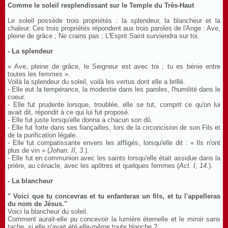
Comme le soleil resplendissant sur le Temple du Très-Haut
Le soleil possède trois propriétés : la splendeur, la blancheur et la
chaleur. Ces trois propriétés répondent aux trois paroles de l'Ange : Ave,
pleine de grâce ; Ne crains pas ; L'Esprit Saint surviendra sur toi.
- La splendeur
« Ave, pleine de grâce, le Seigneur est avec toi ; tu es bénie entre
toutes les femmes ».
Voilà la splendeur du soleil, voilà les vertus dont elle a brillé.
- Elle eut la tempérance, la modestie dans les paroles, l'humilité dans le
coeur.
- Elle fut prudente lorsque, troublée, elle se tut, comprit ce qu'on lui
avait dit, répondit à ce qui lui fut proposé.
- Elle fut juste lorsqu'elle donna a chacun son dû.
- Elle fut forte dans ses fiançailles, lors de la circoncision de son Fils et
de la purification légale.
- Elle fut compatissante envers les affligés, lorsqu'elle dit : « Ils n'ont
plus de vin » (
Johan. II, 3.
).
- Elle fut en communion avec les saints lorsqu'elle était assidue dans la
prière, au cénacle, avec les apôtres et quelques femmes (
Act. I, 14.
).
- La blancheur
" Voici que tu concevras et tu enfanteras un fils, et tu l'appelleras
du nom de Jésus."
Voici la blancheur du soleil.
Comment aurait-elle pu concevoir la lumière éternelle et le miroir sans
tache, si elle n'avait été elle-même toute blanche ?