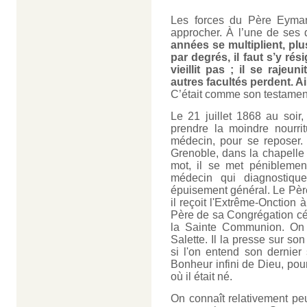
Les forces du Père Eymar
approcher. À l’une de ses di
années se multiplient, plus
par degrés, il faut s’y r
vieillit pas ; il se rajeu
autres facultés perdent. A
C’était comme son testamen
Le 21 juillet 1868 au soir
prendre la moindre nourri
médecin, pour se reposer.
Grenoble, dans la chapelle 
mot, il se met péniblemen
médecin qui diagnostiqu
épuisement général. Le Père
il reçoit l'Extrême-Onction 
Père de sa Congrégation cé
la Sainte Communion. On 
Salette. Il la presse sur so
si l'on entend son dernier
Bonheur infini de Dieu, pour
où il était né.
On connaît relativement peu