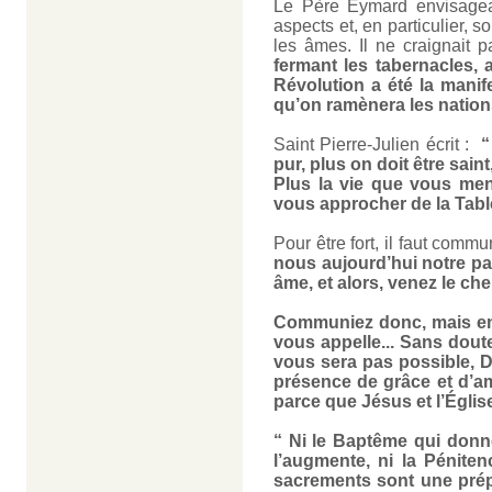
Le Père Eymard envisageai
aspects et, en particulier, s
les âmes. Il ne craignait 
fermant les tabernacles, 
Révolution a été la manif
qu’on ramènera les nation
Saint Pierre-Julien écrit :
“
pur, plus on doit être sain
Plus la vie que vous mene
vous approcher de la Tabl
Pour être fort, il faut commun
nous aujourd’hui notre pa
âme, et alors, venez le che
Communiez donc, mais en 
vous appelle... Sans dou
vous sera pas possible, 
présence de grâce et d’am
parce que Jésus et l’Église
“ Ni le Baptême qui donne
l’augmente, ni la Péniten
sacrements sont une prépa