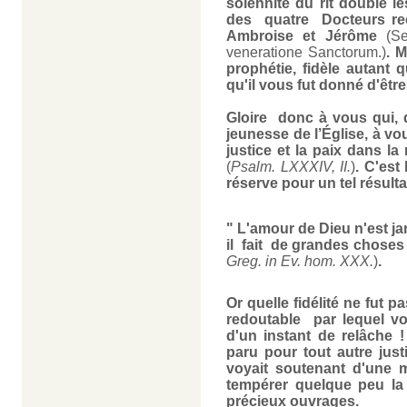
solennité du rit double l
des quatre Docteurs re
Ambroise et Jérôme
(Sex
veneratione Sanctorum.)
. 
prophétie, fidèle autant q
qu'il vous fut donné d'être
Gloire donc à vous qui, 
jeunesse de l’Église, à vo
justice et la paix dans la
(
Psalm. LXXXIV, II.
)
. C'est
réserve pour un tel résulta
" L'amour de Dieu n'est jama
il fait de grandes choses ;
Greg. in Ev. hom. XXX.
)
.
Or quelle fidélité ne fut
redoutable par lequel vo
d'un instant de relâche 
paru pour tout autre jus
voyait soutenant d'une m
tempérer quelque peu la 
précieux ouvrages.