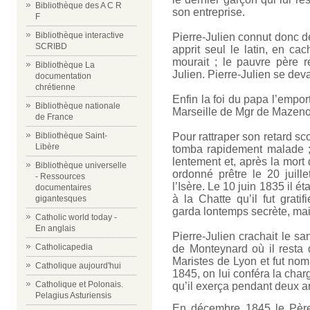
Bibliothèque des A C R
son entreprise.
F
Bibliothèque interactive
Pierre-Julien connut donc de
SCRIBD
apprit seul le latin, en c
mourait ; le pauvre père re
Bibliothèque La
Julien. Pierre-Julien se deva
documentation
chrétienne
Enfin la foi du papa l’empor
Bibliothèque nationale
Marseille de Mgr de Mazenod,
de France
Bibliothèque Saint-
Pour rattraper son retard sco
Libère
tomba rapidement malade ; on
lentement et, après la mort 
Bibliothèque universelle
ordonné prêtre le 20 juil
- Ressources
l’Isère. Le 10 juin 1835 il ét
documentaires
à la Chatte qu’il fut grati
gigantesques
garda lontemps secrète, mais 
Catholic world today -
En anglais
Pierre-Julien crachait le sa
Catholicapedia
de Monteynard où il resta 
Maristes de Lyon et fut nom
Catholique aujourd'hui
1845, on lui conféra la cha
Catholique et Polonais.
qu’il exerça pendant deux a
Pelagius Asturiensis
En décembre 1845 le Père 