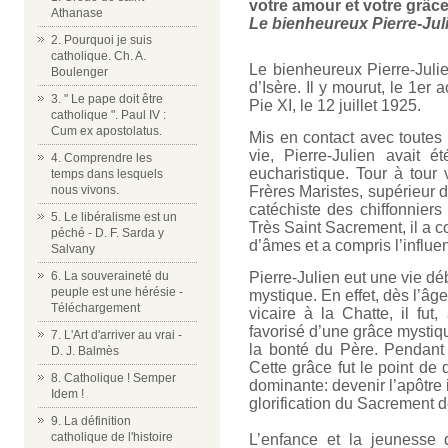
votre amour et votre grâce
Athanase
Le bienheureux Pierre-Jul
2. Pourquoi je suis
catholique. Ch. A.
Le bienheureux Pierre-Juli
Boulenger
d’Isère. Il y mourut, le 1er 
3. " Le pape doit être
Pie XI, le 12 juillet 1925.
catholique ". Paul IV :
Cum ex apostolatus.
Mis en contact avec toutes 
vie, Pierre-Julien avait 
4. Comprendre les
eucharistique. Tour à tour v
temps dans lesquels
nous vivons.
Frères Maristes, supérieur d
catéchiste des chiffonniers
5. Le libéralisme est un
Très Saint Sacrement, il a c
péché - D. F. Sarda y
d’âmes et a compris l’influen
Salvany
6. La souveraineté du
Pierre-Julien eut une vie dé
peuple est une hérésie -
mystique. En effet, dès l’âge
Téléchargement
vicaire à la Chatte, il fu
favorisé d’une grâce mystique
7. L'Art d'arriver au vrai -
la bonté du Père. Pendant
D. J. Balmès
Cette grâce fut le point de
8. Catholique ! Semper
dominante: devenir l’apôtre i
Idem !
glorification du Sacrement de
9. La définition
catholique de l'histoire
L’enfance et la jeunesse 