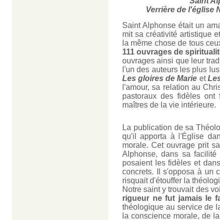
Saint A
Verrière de l'églis
Saint Alphonse était un aman
mit sa créativité artistique e
la même chose de tous ceux q
111 ouvrages de spiritualit
ouvrages ainsi que leur trad
l'un des auteurs les plus lu
Les gloires de Marie
et
Les
l'amour, sa relation au Chr
pastoraux des fidèles ont
maîtres de la vie intérieure.
La publication de sa Théolog
qu'il apporta à l'Église d
morale. Cet ouvrage prit sa
Alphonse, dans sa facilité
posaient les fidèles et dan
concrets. Il s'opposa à un c
risquait d'étouffer la théolog
Notre saint y trouvait des v
rigueur ne fut jamais le fa
théologique au service de l
la conscience morale, de la