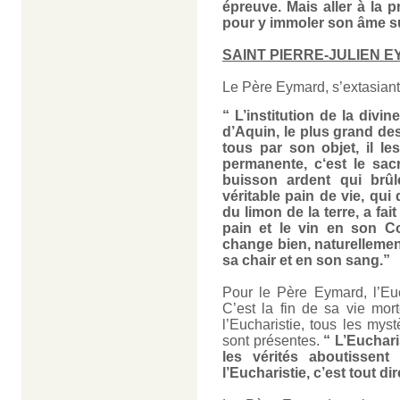
épreuve. Mais aller à la pr
pour y immoler son âme su
SAINT PIERRE-JULIEN E
Le Père Eymard, s’extasiant s
“ L’institution de la divi
d’Aquin, le plus grand des
tous par son objet, il le
permanente, c‘est le sacr
buisson ardent qui brûle
véritable pain de vie, qui 
du limon de la terre, a fa
pain et le vin en son C
change bien, naturellement,
sa chair et en son sang.”
Pour le Père Eymard, l’Euch
C’est la fin de sa vie mor
l’Eucharistie, tous les myst
sont présentes.
“ L’Euchari
les vérités aboutissen
l’Eucharistie, c’est tout dir