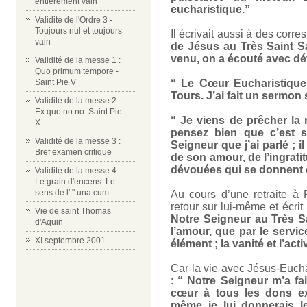
entièrement vain
eucharistique.”
Validité de l'Ordre 3 -
Toujours nul et toujours
Il écrivait aussi à des corr
vain
de Jésus au Très Saint S
venu, on a écouté avec dé
Validité de la messe 1 :
Quo primum tempore -
Saint Pie V
“ Le Cœur Eucharistique
Tours. J’ai fait un sermon
Validité de la messe 2 :
Ex quo no no. Saint Pie
“ Je viens de prêcher la
X
pensez bien que c’est 
Validité de la messe 3 :
Seigneur que j’ai parlé ; il
Bref examen critique
de son amour, de l’ingrat
dévouées qui se donnent e
Validité de la messe 4 :
Le grain d'encens. Le
sens de l' " una cum...
Au cours d’une retraite à
retour sur lui-même et écrit
Vie de saint Thomas
Notre Seigneur au Très S
d'Aquin
l’amour, que par le service
XI septembre 2001
élément ; la vanité et l’acti
Car la vie avec Jésus-Eucha
:
“ Notre Seigneur m’a fa
cœur à tous les dons ext
même je lui donnerais 