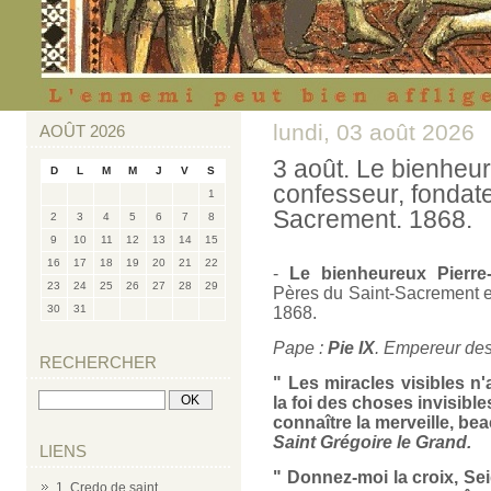
lundi, 03 août 2026
AOÛT 2026
3 août. Le bienheu
D
L
M
M
J
V
S
confesseur, fondat
1
Sacrement. 1868.
2
3
4
5
6
7
8
9
10
11
12
13
14
15
16
17
18
19
20
21
22
-
Le bienheureux Pierre
23
24
25
26
27
28
29
Pères du Saint-Sacrement e
30
31
1868.
Pape :
Pie IX
. Empereur des
RECHERCHER
" Les miracles visibles n
la foi des choses invisible
connaître la merveille, bea
Saint Grégoire le Grand.
LIENS
" Donnez-moi la croix, S
1. Credo de saint