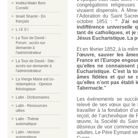
Institut Mater Boni
congrégations religieuses
Consilii
vivaient dispersés. À Mme 
l’Adoration du Saint Sacre
Israël Shamir - En
octobre 1851 :
“ J’ai s
français
indifférence universelle
L I E S I
tant de catholiques, et je
Jésus Eucharistique. La per
La Tour de David -
Forum : accès sur
demande à
Et en février 1852, à la mê
l'administrateur
l’œuvre, sauver les âmes 
France et l’Europe engour
La Tour de David - Site :
qu’elles ne connaissent
accès sur demande à
l'administrateur
Eucharistique. C’est la t
âmes fidèles et qui se c
La Vierge Marie est co-
qu’elles n’ont pas établi 
rédemptrice - Opinion
Tabernacle.”
théologique
Latin - Dictionnaires
Les événements se succèd
relevé de ses vœux qui le li
Latin - Ressources
travailler à la fondation d
utiles
reçoit, de l’archevêque de P
Latin - Thème
œuvre, la Société du Saint
automatique
désireux de voir commenc
adultes. Le Père Eymard sera
Latin - Version
automatique
Cuers.