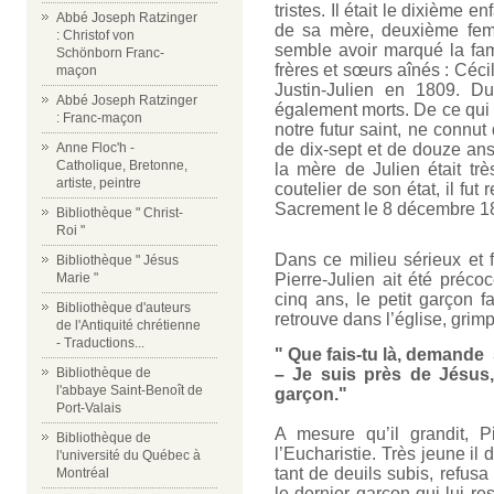
tristes. Il était le dixième
Abbé Joseph Ratzinger
de sa mère, deuxième fem
: Christof von
semble avoir marqué la fa
Schönborn Franc-
frères et sœurs aînés : Céc
maçon
Justin-Julien en 1809. Du
Abbé Joseph Ratzinger
également morts. De ce qui a
: Franc-maçon
notre futur saint, ne connu
Anne Floc'h -
de dix-sept et de douze ans
Catholique, Bretonne,
la mère de Julien était tr
artiste, peintre
coutelier de son état, il fu
Sacrement le 8 décembre 1
Bibliothèque " Christ-
Roi "
Dans ce milieu sérieux et f
Bibliothèque " Jésus
Marie "
Pierre-Julien ait été préco
cinq ans, le petit garçon f
Bibliothèque d'auteurs
retrouve dans l’église, grimp
de l'Antiquité chrétienne
- Traductions...
" Que fais-tu là, demande 
Bibliothèque de
– Je suis près de Jésus, 
l'abbaye Saint-Benoît de
garçon."
Port-Valais
A mesure qu’il grandit, P
Bibliothèque de
l’Eucharistie. Très jeune il
l'université du Québec à
tant de deuils subis, refusa
Montréal
le dernier garçon qui lui re