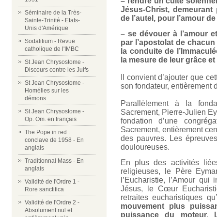
– rendre un culte solenne
Jésus-Christ, demeurant 
Séminaire de la Très-
de l’autel, pour l’amour d
Sainte-Trinité - Etats-
Unis d'Amérique
– se dévouer à l’amour et
Sodalitium - Revue
par l’apostolat de chacun
catholique de l'IMBC
la conduite de l’Immaculé
la mesure de leur grâce et 
St Jean Chrysostome -
Discours contre les Juifs
Il convient d’ajouter que ce
St Jean Chrysostome -
son fondateur, entièrement
Homélies sur les
démons
Parallèlement à la fond
St Jean Chrysostome -
Sacrement, Pierre-Julien Ey
Op. Om. en français
fondation d’une congréga
Sacrement, entièrement centr
The Pope in red :
des pauvres. Les épreuves,
conclave de 1958 - En
douloureuses.
anglais
Traditionnal Mass - En
En plus des activités li
anglais
religieuses, le Père Eyma
l’Eucharistie, l’Amour qui i
Validité de l'Ordre 1 -
Jésus, le Cœur Eucharisti
Rore sanctifica
retraites eucharistiques qu
Validité de l'Ordre 2 -
mouvement plus puissant
Absolument nul et
puissance du moteur. L