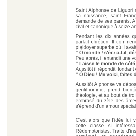
Saint Alphonse de Liguori 
sa naissance, saint Fran
demande de ses parents. Apr
civil et canonique à seize an
Pendant les dix années qu'
parfait chrétien. Il comme
plaidoyer superbe où il avait
" Ô monde ! s'écria-t-il, d
Peu après, il entendit une voi
" Laisse le monde de côté, l
Aussitôt il répondit, fondant
" Ô Dieu ! Me voici, faites 
Aussitôt Alphonse va dépose
gentilhomme, prend bientôt
théologie, et au bout de tro
embrasé du zèle des âmes
s'éprend d'un amour spécial 
C'est alors que l'idée lui 
cette classe si intéress
Rédemptoristes. Traité d'in