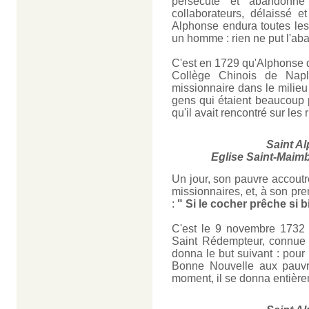
persécuté et abandonné
collaborateurs, délaissé e
Alphonse endura toutes les
un homme : rien ne put l'aba
C'est en 1729 qu'Alphonse qu
Collège Chinois de Napl
missionnaire dans le milieu
gens qui étaient beaucoup 
qu'il avait rencontré sur les
Saint A
Eglise Saint-Maim
Un jour, son pauvre accoutr
missionnaires, et, à son pr
:
" Si le cocher prêche si bi
C'est le 9 novembre 1732 
Saint Rédempteur, connue 
donna le but suivant : pour
Bonne Nouvelle aux pauvr
moment, il se donna entière