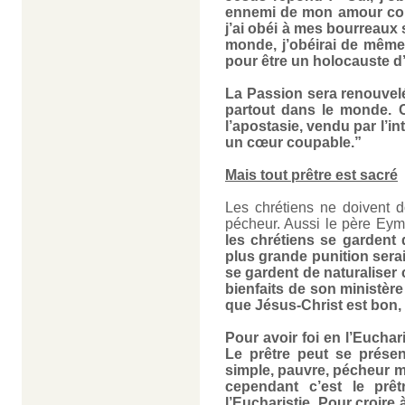
ennemi de mon amour com
j’ai obéi à mes bourreaux s
monde, j’obéirai de même 
pour être un holocauste d’
La Passion sera renouvelé
partout dans le monde. Ce
l’apostasie, vendu par l’int
un cœur coupable.”
Mais tout prêtre est sacré
Les chrétiens ne doivent 
pécheur. Aussi le père Eyma
les chrétiens se gardent 
plus grande punition serait
se gardent de naturaliser c
bienfaits de son ministère 
que Jésus-Christ est bon, q
Pour avoir foi en l’Euchari
Le prêtre peut se prés
simple, pauvre, pécheur 
cependant c’est le prêt
l’Eucharistie. Pour croire à