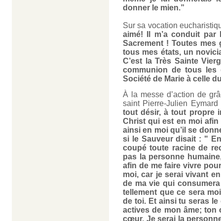
donner le mien.”
Sur sa vocation eucharistiqu
aimé! Il m’a conduit par 
Sacrement ! Toutes mes g
tous mes états, un novici
C’est la Très Sainte Vier
communion de tous les 
Société de Marie à celle d
À la messe d’action de grâc
saint Pierre-Julien Eymard 
tout désir, à tout propre 
Christ qui est en moi afin
ainsi en moi qu’il se do
si le Sauveur disait : " E
coupé toute racine de r
pas la personne humaine,
afin de me faire vivre pou
moi, car je serai vivant e
de ma vie qui consumera e
tellement que ce sera moi 
de toi. Et ainsi tu seras 
actives de mon âme; ton 
cœur. Je serai la personne