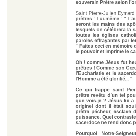
souverain Prêtre selon l’o
Saint Pierre-Julien Eymard
prêtres : Lui-même : “ L’a
seront les mains des apôt
lesquels on célébrera la s
toutes les églises cathol
paroles effrayantes par le
“ Faites ceci en mémoire d
le pouvoir et imprime le ca
Oh ! comme Jésus fut heur
prêtres ! Comme son Cœur tr
l’Eucharistie et le sacerd
l’Homme a été glorifié... ”
Ce qui frappe saint Pier
prêtre revêtu d’un tel pouv
que vois-je ? Jésus lui 
originel dont il était so
prêtre pécheur, esclave d
puissance. Quel contraste
sacerdoce ne rend donc p
Pourquoi Notre-Seigneu