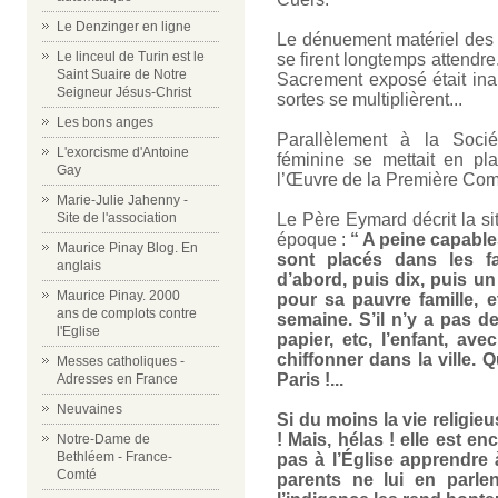
Le Denzinger en ligne
Le dénuement matériel des 
Le linceul de Turin est le
se firent longtemps attendre.
Saint Suaire de Notre
Sacrement exposé était inau
Seigneur Jésus-Christ
sortes se multiplièrent...
Les bons anges
Parallèlement à la Soci
L'exorcisme d'Antoine
féminine se mettait en pl
Gay
l’Œuvre de la Première Com
Marie-Julie Jahenny -
Site de l'association
Le Père Eymard décrit la si
époque :
“ A peine capables
Maurice Pinay Blog. En
sont placés dans les f
anglais
d’abord, puis dix, puis un
Maurice Pinay. 2000
pour sa pauvre famille, 
ans de complots contre
semaine. S’il n’y a pas d
l'Eglise
papier, etc, l’enfant, ave
chiffonner dans la ville.
Messes catholiques -
Paris !...
Adresses en France
Neuvaines
Si du moins la vie religie
! Mais, hélas ! elle est en
Notre-Dame de
Bethléem - France-
pas à l’Église apprendre 
Comté
parents ne lui en parlen