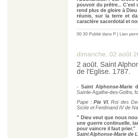
pouvoir du prêtre... C’est
rend plus de gloire à Die
réunis, sur la terre et d
caractère sacerdotal et non
00:30 Publié dans
P
|
Lien per
dimanche, 02 août 
2 août. Saint Alpho
de l'Eglise. 1787.
-
Saint Alphonse-Marie d
Sainte-Agathe-des-Goths, fo
Pape :
Pie VI
. Roi des De
Sicile et Ferdinand IV de N
" Dieu veut que nous nous
une guerre continuelle, t
pour vaincre il faut prier."
Saint Alphonse-Marie de L