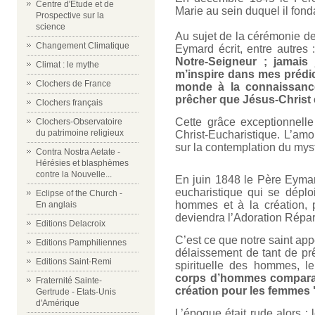
Centre d'Etude et de
Marie au sein duquel il fo
Prospective sur la
science
Au sujet de la cérémonie de
Changement Climatique
Eymard écrit, entre autres 
Notre-Seigneur ; jamais j
Climat : le mythe
m’inspire dans mes prédica
Clochers de France
monde à la connaissance
prêcher que Jésus-Christ e
Clochers français
Cette grâce exceptionnell
Clochers-Observatoire
du patrimoine religieux
Christ-Eucharistique. L’amo
sur la contemplation du mys
Contra Nostra Aetate -
Hérésies et blasphèmes
contre la Nouvelle...
En juin 1848 le Père Eymard
eucharistique qui se déplo
Eclipse of the Church -
hommes et à la création, 
En anglais
deviendra l’Adoration Répar
Editions Delacroix
C’est ce que notre saint ap
Editions Pamphiliennes
délaissement de tant de prê
Editions Saint-Remi
spirituelle des hommes, 
corps d’hommes comparabl
Fraternité Sainte-
création pour les femmes 
Gertrude - Etats-Unis
d'Amérique
L’époque était rude alors :