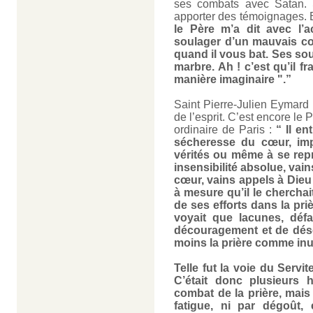
ses combats avec Satan. S
apporter des témoignages. E
le Père m’a dit avec l’
soulager d’un mauvais co
quand il vous bat. Ses sou
marbre. Ah ! c’est qu’il 
manière imaginaire ".”
Saint Pierre-Julien Eymard 
de l’esprit. C’est encore le
ordinaire de Paris :
“ Il e
sécheresse du cœur, impu
vérités ou même à se repr
insensibilité absolue, vai
cœur, vains appels à Dieu 
à mesure qu’il le cherchait
de ses efforts dans la pr
voyait que lacunes, défa
découragement et de dése
moins la prière comme inu
Telle fut la voie du Servi
C’était donc plusieurs h
combat de la prière, mais
fatigue, ni par dégoût,