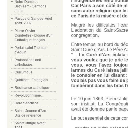
l’indigence les rend honteu
Notre-Dame de
Car Paris a son côté de m
Bethléem - Sermons
sans autre religion que le
audio
ce Paris de la misère et de 
Pasque di Sangue. Ariel
Toaff. 2007.
Malgré les difficultés l’
L’adoration du Saint-Sacr
Pierre-Olivier
congrégation.
Combelles - blogue d'un
Catholique français
Entre temps, au bord du déc
Portail saint Thomas
Saint Curé d’Ars. Le Père A.
d'Aquin
“ ...Le Curé d’Ars éclata
vous voulez que je prie l
Profanations anti-
catholiques
vous, vous l’avez toujo
larmes du Curé laissa jailli
Quicumque
le consoler en lui disant
Quidlibet - En anglais
voulais pas vous faire de p
tombèrent dans les bras l’u
Résistance catholique
Révolutionnisme...
Le 10 juin 1863, Pierre-Jul
Rore Sanctifica
son institut, La Congréga
avait été donnée par le pape
Sainte Jeanne d'Arc -
Site de référence
Le but essentiel de cette co
Sainte liturgie avant
1951