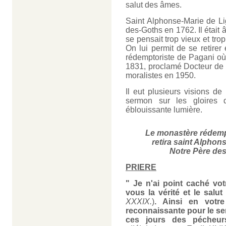
salut des âmes.
Saint Alphonse-Marie de Li
des-Goths en 1762. Il était â
se pensait trop vieux et tr
On lui permit de se retirer
rédemptoriste de Pagani où 
1831, proclamé Docteur de l
moralistes en 1950.
Il eut plusieurs visions de
sermon sur les gloires d
éblouissante lumière.
Le monastère rédempt
retira saint Alphons
Notre Père des
PRIERE
" Je n'ai point caché vot
vous la vérité et le salut
XXXIX.
)
. Ainsi en votre 
reconnaissante pour le se
ces jours des pécheur