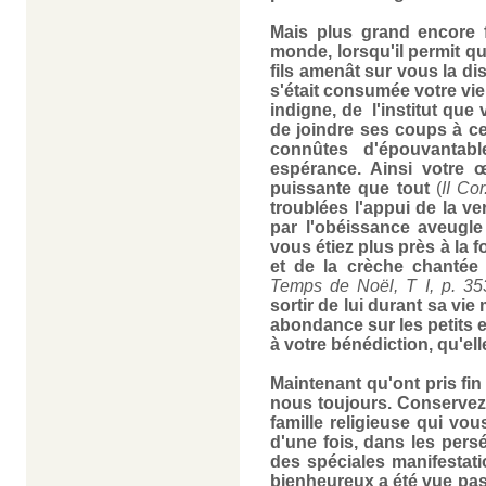
Mais plus grand encore 
monde, lorsqu'il permit q
fils amenât sur vous la d
s'était consumée votre vi
indigne, de l'institut que 
de joindre ses coups à ceu
connûtes d'épouvantabl
espérance. Ainsi votre œu
puissante que tout
(
II Cor
troublées l'appui de la v
par l'obéissance aveugle
vous étiez plus près à la 
et de la crèche chantée
Temps de Noël, T I, p. 35
sortir de lui durant sa vie
abondance sur les petits 
à votre bénédiction, qu'ell
Maintenant qu'ont pris fin 
nous toujours. Conservez 
famille religieuse qui vou
d'une fois, dans les pers
des spéciales manifestati
bienheureux a été vue pass