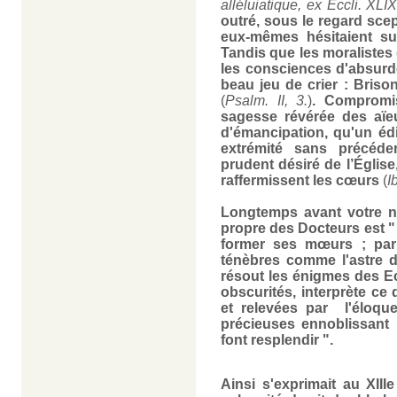
alléluiatique, ex Eccli. XLIX
outré, sous le regard scep
eux-mêmes hésitaient sur
Tandis que les moralistes
les consciences d'absurd
beau jeu de crier : Brison
(
Psalm. II, 3.
)
. Compromis
sagesse révérée des aïeu
d'émancipation, qu'un édi
extrémité sans précéde
prudent désiré de l’Églis
raffermissent les cœurs
(
I
Longtemps avant votre na
propre des Docteurs est
"
former ses mœurs ; par eu
ténèbres comme l'astre d
résout les énigmes des Ecri
obscurités, interprète ce
et relevées par l'éloqu
précieuses ennoblissant 
font resplendir "
.
Ainsi s'exprimait au XIIIe 