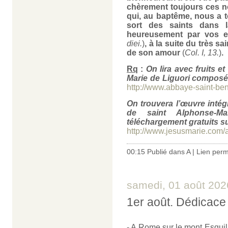
chèrement toujours ces no
qui, au baptême, nous a t
sort des saints dans l
heureusement par vos e
diei.
)
, à la suite du très 
de son amour
(
Col. I, 13.
)
.
Rq
:
On lira avec fruits e
Marie de Liguori composée
http://www.abbaye-saint-beno
On trouvera l’œuvre intégr
de saint Alphonse-Ma
téléchargement gratuits sur
http://www.jesusmarie.com/
00:15 Publié dans
A
|
Lien per
samedi, 01 août 202
1er août. Dédicace 
- A Rome sur le mont Esquil